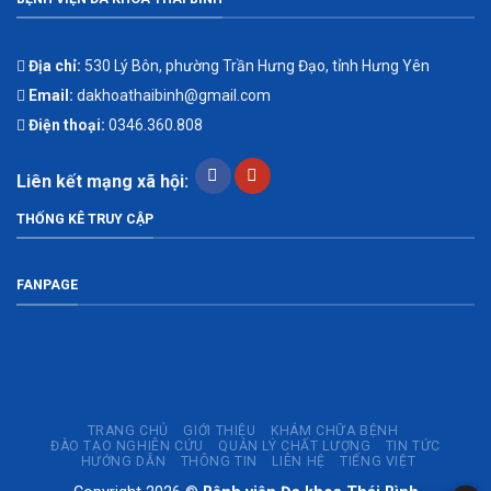
Địa chỉ:
530 Lý Bôn, phường Trần Hưng Đạo, tỉnh Hưng Yên
Email:
dakhoathaibinh@gmail.com
Điện thoại:
0346.360.808
Liên kết mạng xã hội:
THỐNG KÊ TRUY CẬP
FANPAGE
TRANG CHỦ
GIỚI THIỆU
KHÁM CHỮA BỆNH
ĐÀO TẠO NGHIÊN CỨU
QUẢN LÝ CHẤT LƯỢNG
TIN TỨC
HƯỚNG DẪN
THÔNG TIN
LIÊN HỆ
TIẾNG VIỆT