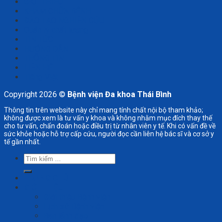
GIỚI THIỆU
KHÁM CHỮA BỆNH
ĐÀO TẠO NGHIÊN CỨU
Quản lý chất lượng
TIN TỨC
HƯỚNG DẪN
THÔNG TIN
LIÊN HỆ
Tiếng Việt
Copyright 2026 ©
Bệnh viện Đa khoa Thái Bình
Thông tin trên website này chỉ mang tính chất nội bộ tham khảo;
không được xem là tư vấn y khoa và không nhằm mục đích thay thế
cho tư vấn, chẩn đoán hoặc điều trị từ nhân viên y tế. Khi có vấn đề về
sức khỏe hoặc hỗ trợ cấp cứu, người đọc cần liên hệ bác sĩ và cơ sở y
tế gần nhất.
Tìm
kiếm:
TRANG CHỦ
GIỚI THIỆU
Giới thiệu Bệnh viện
Lịch sử Bệnh viện
Ban lãnh đạo