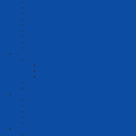
Ban chấp hành Đảng bộ
Ban chấp hành Công đoàn
Hội Cựu chiến binh
Đoàn thanh niên
Cơ cấu tổ chức
Khoa phòng
Đội ngũ chuyên gia
Chiến lược – định hướng
120 năm Xây dựng và Phát triển
KHÁM CHỮA BỆNH
Khám chữa bệnh
Khám chữa bệnh ngoại trú
Khám chữa bệnh nội trú
Khám chữa bệnh theo yêu cầu
Chăm sóc người bệnh
Truyền thông giáo dục sức khoẻ
ĐÀO TẠO NGHIÊN CỨU
Đào tạo
Chỉ đạo tuyến
Đăng ký tuyển sinh
Nghiên cứu khoa học
Hợp tác quốc tế
Quản lý chất lượng
Cải tiến chất lượng