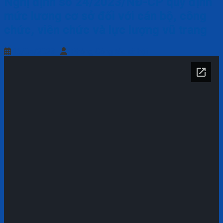
Nghị định số 24/2023/NĐ-CP quy định
mức lương cơ sở đối với cán bộ, công
chức, viên chức và lực lượng vũ trang
16/05/2023
Phòng Công tác xã hội