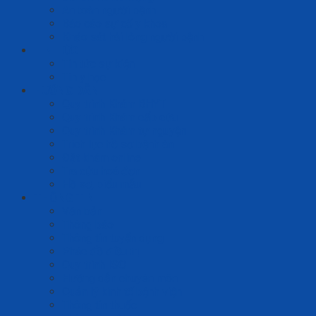
An toàn người bệnh
Báo cáo sự cố y khoa
Khảo sát hài lòng người bệnh
TIN TỨC
Tin tức sự kiện
Tin y học
HƯỚNG DẪN
Quy trình Khám BHYT
Quy trình Khám cấp cứu
Quy trình Khám tự nguyện
Trích lục hồ sơ bệnh án
Đặt khám online
Tra cứu hoá đơn
Hồ sơ, biểu mẫu
THÔNG TIN
Văn bản
Thông báo
Thông tin tuyển dụng
Phác đồ điều trị
Quy trình ISO
Hướng dẫn chuyên môn
Quản lý kinh tế bệnh viện
Thông tin thuốc