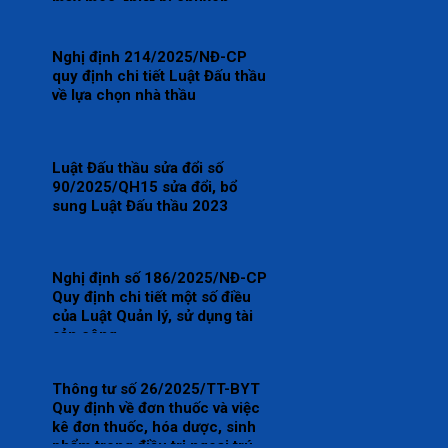
máy móc, thiết bị chuyên
dùng trong lĩnh vực y tế thuộc
lĩnh vực quản lý nhà nước của
Nghị định 214/2025/NĐ-CP
Bộ Y tế và phân cấp thẩm
quy định chi tiết Luật Đấu thầu
quyền quyết định tiêu chuẩn,
về lựa chọn nhà thầu
định mức sử dụng máy móc,
thiết bị chuyên dùng thuộc
phạm vi quản lý của Bộ Y tế
Luật Đấu thầu sửa đổi số
90/2025/QH15 sửa đổi, bổ
sung Luật Đấu thầu 2023
Nghị định số 186/2025/NĐ-CP
Quy định chi tiết một số điều
của Luật Quản lý, sử dụng tài
sản công
Thông tư số 26/2025/TT-BYT
Quy định về đơn thuốc và việc
kê đơn thuốc, hóa dược, sinh
phẩm trong điều trị ngoại trú