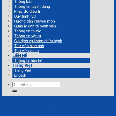
Thông báo
Thông tin tuyển dụng
Phác đồ điều trị
Quy trình ISO
Hướng dẫn chuyên môn
Quản lý kinh tế bệnh viện
Thông tin thuốc
Thông tin vật tư
Giá dịch vụ khám chữa bệnh
Thư viện hình ảnh
Thư viện video
LIÊN HỆ
Thông tin liên hệ
Tiếng Việt
Tiếng Việt
English
Tìm
kiếm:
Văn bản
,
Văn bản quy phạm pháp luật