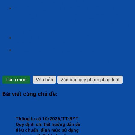
bệnh, chữa bệnh từ ngày 01/01/2025
Yêu cầu báo giá: Mua sắm vật tư, thiết bị y tế chuyên
khoa Răng hàm mặt, dùng chung và các chuyên
khoa khác phục vụ khám bệnh, chữa bệnh của Bệnh
viện Đa khoa tỉnh Thái Bình năm 2025 (đợt 2) với nội
dung cụ thể như sau:
Phát hiện sớm viêm gan vi rút – “Chìa khóa” ngăn
ngừa xơ gan và ung thư gan
Yêu cầu báo giá: Cung cấp dịch vụ sửa chữa, thay
thế linh kiện, phụ tùng xe cứu thương của Bệnh viện(
xe cứu thương BKS 17M-00256, 17A-00277, 17A-
00411)
Danh mục:
Văn bản
Văn bản quy phạm pháp luật
Bài viết cùng chủ đề:
Thông tư số 10/2026/TT-BYT
Quy định chi tiết hướng dẫn về
tiêu chuẩn, định mức sử dụng