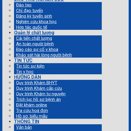
Đào tạo
Chỉ đạo tuyến
Đăng ký tuyển sinh
Nghiên cứu khoa học
Hợp tác quốc tế
Quản lý chất lượng
Cải tiến chất lượng
An toàn người bệnh
Báo cáo sự cố y khoa
Khảo sát hài lòng người bệnh
TIN TỨC
Tin tức sự kiện
Tin y học
HƯỚNG DẪN
Quy trình Khám BHYT
Quy trình Khám cấp cứu
Quy trình Khám tự nguyện
Trích lục hồ sơ bệnh án
Đặt khám online
Tra cứu hoá đơn
Hồ sơ, biểu mẫu
THÔNG TIN
Văn bản