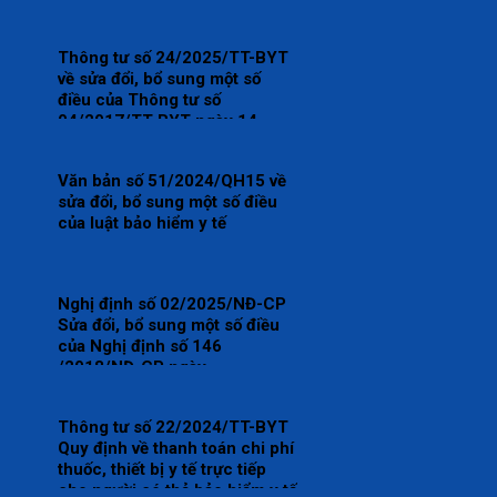
tại cơ sở khám bệnh, chữa
bệnh
Thông tư số 24/2025/TT-BYT
về sửa đổi, bổ sung một số
điều của Thông tư số
04/2017/TT-BYT ngày 14
tháng 4 năm 2017 của Bộ
trưởng Bộ Y tế ban hành Danh
Văn bản số 51/2024/QH15 về
mục và tỷ lệ, điều kiện thanh
sửa đổi, bổ sung một số điều
toán đối với vật tư y tế thuộc
của luật bảo hiểm y tế
phạm vi được hưởng của người
tham gia bảo hiểm y tế
Nghị định số 02/2025/NĐ-CP
Sửa đổi, bổ sung một số điều
của Nghị định số 146
/2018/NĐ-CP ngày
17/10/2018 của Chính phủ
quy định chi tiết và hướng dẫn
Thông tư số 22/2024/TT-BYT
biên pháp thi hành luật bảo
Quy định về thanh toán chi phí
hiểm y tế, đã sửa đổi, bổ sung
thuốc, thiết bị y tế trực tiếp
một số điều tại Nghị định số
cho người có thẻ bảo hiểm y tế
75/2023/NĐ-CP ngày