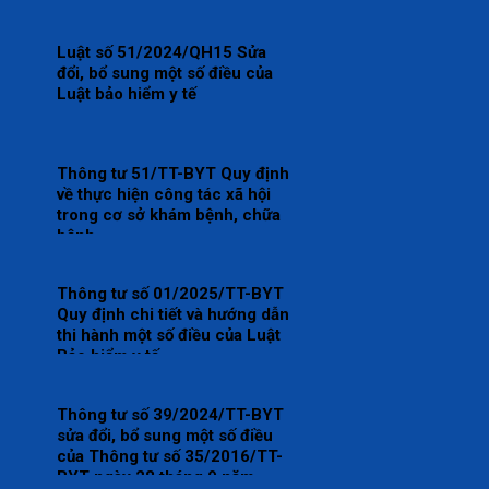
đi khám bệnh, chữa bệnh
19/10/2023 của Chính phủ
Luật số 51/2024/QH15 Sửa
đổi, bổ sung một số điều của
Luật bảo hiểm y tế
Thông tư 51/TT-BYT Quy định
về thực hiện công tác xã hội
trong cơ sở khám bệnh, chữa
bệnh
Thông tư số 01/2025/TT-BYT
Quy định chi tiết và hướng dẫn
thi hành một số điều của Luật
Bảo hiểm y tế
Thông tư số 39/2024/TT-BYT
sửa đổi, bổ sung một số điều
của Thông tư số 35/2016/TT-
BYT ngày 28 tháng 9 năm