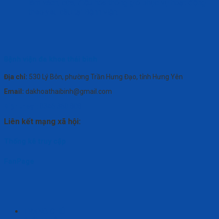
làm vách, cửa, điều hòa thông gió phục vụ hoạt động
theo yêu cầu tại Bệnh viện.
Bệnh viện đa khoa thái bình
Địa chỉ:
530 Lý Bôn, phường Trần Hưng Đạo, tỉnh Hưng Yên
Email:
dakhoathaibinh@gmail.com
Điện thoại:
0346.360.808
Liên kết mạng xã hội:
Thống kê truy cập
FanPage
TRANG CHỦ