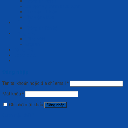
Thông tin vật tư
Giá dịch vụ khám chữa bệnh
Thư viện hình ảnh
Thư viện video
LIÊN HỆ
Thông tin liên hệ
Tiếng Việt
Tiếng Việt
English
Đăng nhập
Newsletter
Đăng nhập
Tên tài khoản hoặc địa chỉ email
*
Mật khẩu
*
Ghi nhớ mật khẩu
Đăng nhập
Quên mật khẩu?