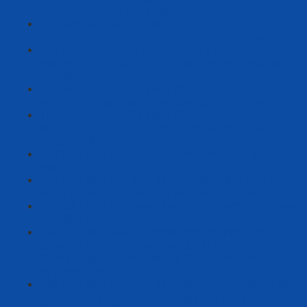
trong cơ sở khám, chữa bệnh
Thư mời quan tâm: Về việc kiểm tra, tư vấn sửa chữa
02 máy hút chân không thuộc hệ thống khí trung tâm.
Gặp mặt, biểu dương các cháu học sinh là con của
viên chức, NLĐ Bệnh viện có thành tích cao trong học
tập năm học 2025 – 2026.
Thư mời quan tâm: Về việc kiểm tra, tư vấn sửa chữa
Máy X quang cận chóp của khoa Răng hàm mặt.
Thư mời quan tâm: Về việc kiểm tra, tư vấn sửa chữa
Máy tiệt khuẩn nhiệt độ thấp tại khoa Kiểm soát
nhiễm khuẩn.
YÊU CẦU BÁO GIÁ: Dịch vụ thẩm định giá tài sản
thanh lý.
YÊU CẦU BÁO GIÁ: Mua sắm bộ điều chỉnh lưu lượng
oxy, ổ khí oxy, ổ khí nén cho các khoa/trung tâm.
YÊU CẦU BÁO GIÁ: Mua sắm linh kiện thiết bị điều hòa
của Bệnh viện.
YÊU CẦU BÁO GIÁ: Sửa chữa động cơ máy bơm
Grundfos trục đứng (máy bơm số 2) và máy bơm
Teral trục ngang (máy bơm số 3) tại trạm bơm nước
tổng của Bệnh viện.
YÊU CẦU BÁO GIÁ: Mua sắm thép hộp mạ kẽm và các
vật tư phụ kèm theo để thi công song cửa sổ, vật tư