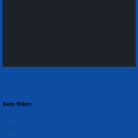
24 2023 ND CP QUY ĐỊNH MỨC LƯƠNG CƠ SỞ ĐỐI VỚI CB,
CC, VC VÀ LỰC LƯỢNG VŨ TRANG
Xem thêm:
Thông báo mời chào giá các mặt hàng là Vị thuốc cổ
truyền
Quy định về thanh toán chi phí thuốc, thiết bị y tế
trực tiếp cho người có thẻ bảo hiểm y tế khi đi khám