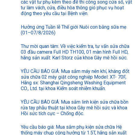
các vật tư phụ kèm theo để thi công song cửa sổ, vật
tư làm vách, cửa, điều hòa thông gió phục vụ hoạt
động theo yêu cầu tại Bệnh viện.
Hưởng ứng Tuần lễ Thế giới Nuôi con bằng sữa mẹ
(01–07/8/2026)
Thư mời quan tâm: Về việc kiểm tra, tư vấn sửa chữa
03 đầu camera Full HD TH100, 01 màn hình Full HD,
hãng sản xuất: Karl Storz của khoa Gây mê hồi sức.
YÊU CẦU BÁO GIÁ: Mua sắm máy nén khí, kháng đốt
sửa chữa 02 máy giặt công nghiệp Model: XT- 70F,
Hãng sx: Shanghai Qingsheng Washing Equipment
CO., Ltd. tại khoa Kiểm soát nhiễm khuẩn.
YÊU CẦU BÁO GIÁ: Mua sắm linh kiện sửa chữa bồn
rửa tay phẫu thuật tại khoa Gây mê hồi sức và khoa
Hồi sức tích cực – Chống độc.
Yêu cầu báo giá: Mua sắm phụ kiện sửa chữa Hệ
thống máy chụp cộng hưởng từ 1.5T, hãng sản xuất