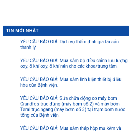
số 1 nhà C.
tế nguy hại và chai lọ thủy
tinh thông thường tại bệnh
viện Đa khoa Thái Bình năm
2026-2028 (24 tháng).
TIN MỚI NHẤT
YÊU CẦU BÁO GIÁ: Dịch vụ thẩm định giá tài sản
thanh lý.
YÊU CẦU BÁO GIÁ: Mua sắm bộ điều chỉnh lưu lượng
oxy, ổ khí oxy, ổ khí nén cho các khoa/trung tâm.
YÊU CẦU BÁO GIÁ: Mua sắm linh kiện thiết bị điều
hòa của Bệnh viện.
YÊU CẦU BÁO GIÁ: Sửa chữa động cơ máy bơm
Grundfos trục đứng (máy bơm số 2) và máy bơm
Teral trục ngang (máy bơm số 3) tại trạm bơm nước
tổng của Bệnh viện.
YÊU CẦU BÁO GIÁ: Mua sắm thép hộp mạ kẽm và