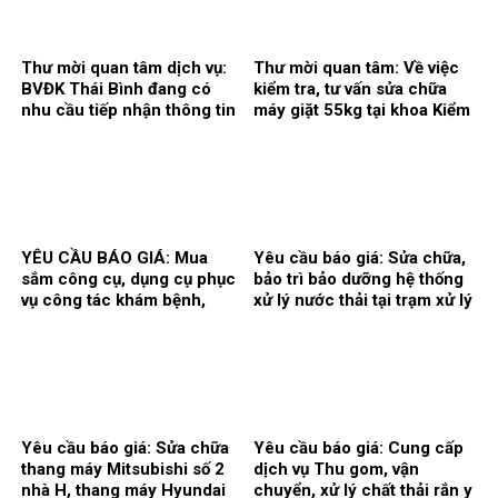
quang can thiệp.
2026.
Thư mời quan tâm dịch vụ:
Thư mời quan tâm: Về việc
BVĐK Thái Bình đang có
kiểm tra, tư vấn sửa chữa
nhu cầu tiếp nhận thông tin
máy giặt 55kg tại khoa Kiểm
để tham khảo, xấy dựng tính
soát nhiễm khuẩn.
năng, kỹ thuật, tiêu chuẩn
chất lượng và giá kế hoạch
của gói thầy cung cấp phần
mềm tổng thể Bệnh viện.
YÊU CẦU BÁO GIÁ: Mua
Yêu cầu báo giá: Sửa chữa,
sắm công cụ, dụng cụ phục
bảo trì bảo dưỡng hệ thống
vụ công tác khám bệnh,
xử lý nước thải tại trạm xử lý
chữa bệnh tại Bệnh viện
nước thải của Bệnh viện Đa
năm 2026 (Đợt 2)
khoa Thái Bình.
Yêu cầu báo giá: Sửa chữa
Yêu cầu báo giá: Cung cấp
thang máy Mitsubishi số 2
dịch vụ Thu gom, vận
nhà H, thang máy Hyundai
chuyển, xử lý chất thải rắn y