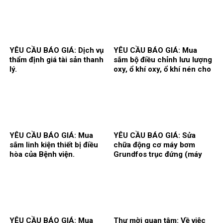
YÊU CẦU BÁO GIÁ: Dịch vụ
YÊU CẦU BÁO GIÁ: Mua
thẩm định giá tài sản thanh
sắm bộ điều chỉnh lưu lượng
lý.
oxy, ổ khí oxy, ổ khí nén cho
các khoa/trung tâm.
YÊU CẦU BÁO GIÁ: Mua
YÊU CẦU BÁO GIÁ: Sửa
sắm linh kiện thiết bị điều
chữa động cơ máy bơm
hòa của Bệnh viện.
Grundfos trục đứng (máy
bơm số 2) và máy bơm Teral
trục ngang (máy bơm số 3)
tại trạm bơm nước tổng của
Bệnh viện.
YÊU CẦU BÁO GIÁ: Mua
Thư mời quan tâm: Về việc