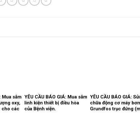
: Mua sắm
YÊU CẦU BÁO GIÁ: Mua sắm
YÊU CẦU BÁO GIÁ: Sử
lượng oxy,
linh kiện thiết bị điều hòa
chữa động cơ máy bơ
n cho các
của Bệnh viện.
Grundfos trục đứng (
bơm số 2) và máy bơm 
trục ngang (máy bơm s
tại trạm bơm nước tổn
Bệnh viện.