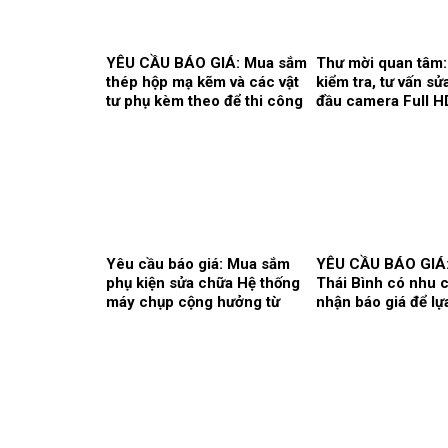
YÊU CẦU BÁO GIÁ: Mua sắm
Thư mời quan tâm:
thép hộp mạ kẽm và các vật
kiểm tra, tư vấn s
tư phụ kèm theo để thi công
đầu camera Full H
song cửa sổ, vật tư làm vách,
01 màn hình Full 
cửa, điều hòa thông gió
sản xuất: Karl Stor
phục vụ hoạt động theo yêu
khoa Gây mê hồi s
cầu tại Bệnh viện.
Yêu cầu báo giá: Mua sắm
YÊU CẦU BÁO GIÁ
phụ kiện sửa chữa Hệ thống
Thái Bình có nhu c
máy chụp cộng hưởng từ
nhận báo giá để lự
1.5T, hãng sản xuất
đơn vị cung ứng t
Siemens tại Trung tâm Chẩn
hoạt động của Nhà
đoán hình ảnh và Điện
Bệnh viện bổ sung
quang can thiệp.
2026.