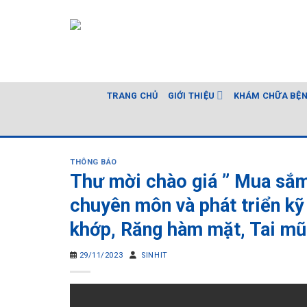
Skip
to
content
TRANG CHỦ
GIỚI THIỆU
KHÁM CHỮA BỆ
THÔNG BÁO
Thư mời chào giá ” Mua sắm 
chuyên môn và phát triển kỹ
khớp, Răng hàm mặt, Tai mũi
29/11/2023
SINHIT