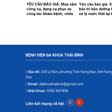
YÊU CẦU BÁO GIÁ: Mua sắm
Yêu cầu báo giá: 
công cụ, dụng cụ phục vụ
bảo trì bảo dưỡng 
công tác khám bệnh, chữa
xử lý nước thải tại 
bệnh tại Bệnh viện năm
nước thải của Bệnh
2026 (Đợt 2)
khoa Thái Bình.
BỆNH VIỆN ĐA KHOA THÁI BÌNH
Địa chỉ:
530 Lý Bôn, phường Trần Hưng Đạo, tỉnh Hưn
Yên
Email:
dakhoathaibinh@gmail.com
Điện thoại:
0346.360.808
Liên kết mạng xã hội: