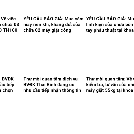
 Về việc
YÊU CẦU BÁO GIÁ: Mua sắm
YÊU CẦU BÁO GIÁ: Mu
ửa chữa 03
máy nén khí, kháng đốt sửa
linh kiện sửa chữa bồn
D TH100,
chữa 02 máy giặt công
tay phẫu thuật tại kho
HD, hãng
nghiệp Model: XT- 70F,
mê hồi sức và khoa Hồ
z của
Hãng sx: Shanghai
tích cực – Chống độc.
ức.
Qingsheng Washing
Equipment CO., Ltd. tại khoa
Kiểm soát nhiễm khuẩn.
: BVĐK
Thư mời quan tâm dịch vụ:
Thư mời quan tâm: Về 
ầu tiếp
BVĐK Thái Bình đang có
kiểm tra, tư vấn sửa c
a chọn
nhu cầu tiếp nhận thông tin
máy giặt 55kg tại khoa
huốc cho
để tham khảo, xấy dựng tính
soát nhiễm khuẩn.
 thuốc
năng, kỹ thuật, tiêu chuẩn
 năm
chất lượng và giá kế hoạch
của gói thầy cung cấp phần
mềm tổng thể Bệnh viện.