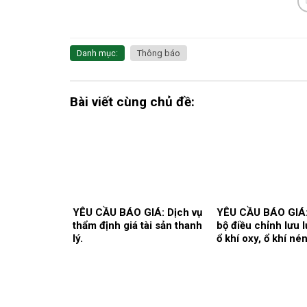
Danh mục:
Thông báo
Bài viết cùng chủ đề:
YÊU CẦU BÁO GIÁ: Dịch vụ
YÊU CẦU BÁO GIÁ
thẩm định giá tài sản thanh
bộ điều chỉnh lưu 
lý.
ổ khí oxy, ổ khí né
khoa/trung tâm.