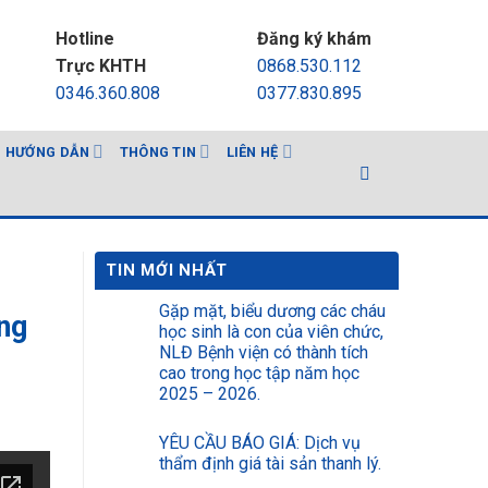
Hotline
Đăng ký khám
Trực KHTH
0868.530.112
0346.360.808
0377.830.895
HƯỚNG DẪN
THÔNG TIN
LIÊN HỆ
TIN MỚI NHẤT
Gặp mặt, biểu dương các cháu
ng
học sinh là con của viên chức,
NLĐ Bệnh viện có thành tích
cao trong học tập năm học
2025 – 2026.
YÊU CẦU BÁO GIÁ: Dịch vụ
thẩm định giá tài sản thanh lý.