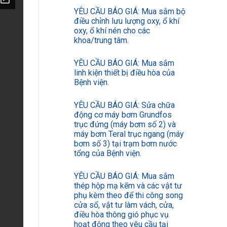
YÊU CẦU BÁO GIÁ: Mua sắm bộ
điều chỉnh lưu lượng oxy, ổ khí
oxy, ổ khí nén cho các
khoa/trung tâm.
YÊU CẦU BÁO GIÁ: Mua sắm
linh kiện thiết bị điều hòa của
Bệnh viện.
YÊU CẦU BÁO GIÁ: Sửa chữa
động cơ máy bơm Grundfos
trục đứng (máy bơm số 2) và
máy bơm Teral trục ngang (máy
bơm số 3) tại trạm bơm nước
tổng của Bệnh viện.
YÊU CẦU BÁO GIÁ: Mua sắm
thép hộp mạ kẽm và các vật tư
phụ kèm theo để thi công song
cửa sổ, vật tư làm vách, cửa,
điều hòa thông gió phục vụ
hoạt động theo yêu cầu tại