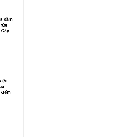
a sắm
 rửa
a Gây
i sức
việc
hữa
 Kiểm