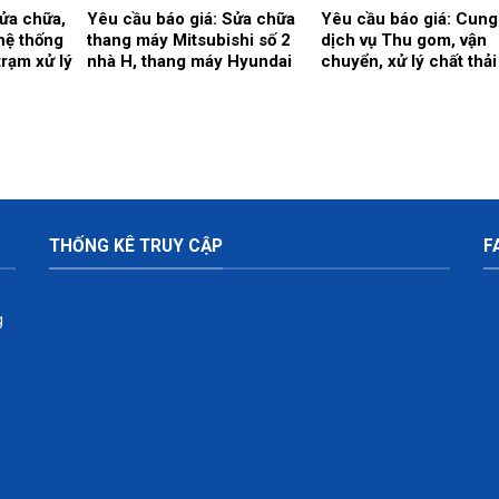
Sửa chữa,
Yêu cầu báo giá: Sửa chữa
Yêu cầu báo giá: Cung
hệ thống
thang máy Mitsubishi số 2
dịch vụ Thu gom, vận
trạm xử lý
nhà H, thang máy Hyundai
chuyển, xử lý chất thải
 viện Đa
số 1 nhà C.
tế nguy hại và chai lọ t
tinh thông thường tại 
viện Đa khoa Thái Bìn
2026-2028 (24 tháng).
THỐNG KÊ TRUY CẬP
F
g