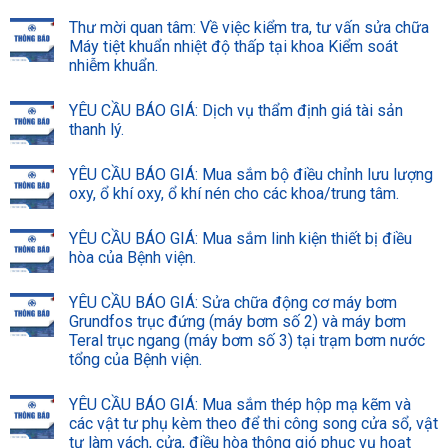
Thư mời quan tâm: Về việc kiểm tra, tư vấn sửa chữa
Máy tiệt khuẩn nhiệt độ thấp tại khoa Kiểm soát
nhiễm khuẩn.
YÊU CẦU BÁO GIÁ: Dịch vụ thẩm định giá tài sản
thanh lý.
YÊU CẦU BÁO GIÁ: Mua sắm bộ điều chỉnh lưu lượng
oxy, ổ khí oxy, ổ khí nén cho các khoa/trung tâm.
YÊU CẦU BÁO GIÁ: Mua sắm linh kiện thiết bị điều
hòa của Bệnh viện.
YÊU CẦU BÁO GIÁ: Sửa chữa động cơ máy bơm
Grundfos trục đứng (máy bơm số 2) và máy bơm
Teral trục ngang (máy bơm số 3) tại trạm bơm nước
tổng của Bệnh viện.
YÊU CẦU BÁO GIÁ: Mua sắm thép hộp mạ kẽm và
các vật tư phụ kèm theo để thi công song cửa sổ, vật
tư làm vách, cửa, điều hòa thông gió phục vụ hoạt