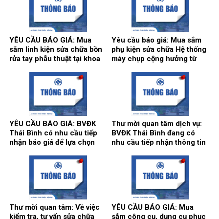
khoa Gây mê hồi sức.
Qingsheng Washing
Equipment CO., Ltd. tại khoa
Kiểm soát nhiễm khuẩn.
YÊU CẦU BÁO GIÁ: Mua
Yêu cầu báo giá: Mua sắm
sắm linh kiện sửa chữa bồn
phụ kiện sửa chữa Hệ thống
rửa tay phẫu thuật tại khoa
máy chụp cộng hưởng từ
Gây mê hồi sức và khoa Hồi
1.5T, hãng sản xuất
sức tích cực – Chống độc.
Siemens tại Trung tâm
Chẩn đoán hình ảnh và Điện
quang can thiệp.
YÊU CẦU BÁO GIÁ: BVĐK
Thư mời quan tâm dịch vụ:
Thái Bình có nhu cầu tiếp
BVĐK Thái Bình đang có
nhận báo giá để lựa chọn
nhu cầu tiếp nhận thông tin
đơn vị cung ứng thuốc cho
để tham khảo, xấy dựng tính
hoạt động của Nhà thuốc
năng, kỹ thuật, tiêu chuẩn
Bệnh viện bổ sung năm
chất lượng và giá kế hoạch
2026.
của gói thầy cung cấp phần
mềm tổng thể Bệnh viện.
Thư mời quan tâm: Về việc
YÊU CẦU BÁO GIÁ: Mua
kiểm tra, tư vấn sửa chữa
sắm công cụ, dụng cụ phục