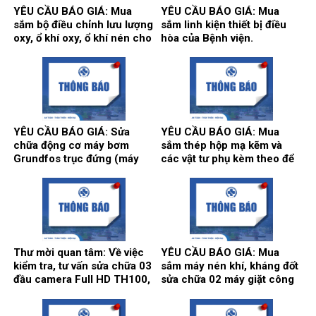
YÊU CẦU BÁO GIÁ: Mua
YÊU CẦU BÁO GIÁ: Mua
sắm bộ điều chỉnh lưu lượng
sắm linh kiện thiết bị điều
oxy, ổ khí oxy, ổ khí nén cho
hòa của Bệnh viện.
các khoa/trung tâm.
YÊU CẦU BÁO GIÁ: Sửa
YÊU CẦU BÁO GIÁ: Mua
chữa động cơ máy bơm
sắm thép hộp mạ kẽm và
Grundfos trục đứng (máy
các vật tư phụ kèm theo để
bơm số 2) và máy bơm Teral
thi công song cửa sổ, vật tư
trục ngang (máy bơm số 3)
làm vách, cửa, điều hòa
tại trạm bơm nước tổng của
thông gió phục vụ hoạt động
Bệnh viện.
theo yêu cầu tại Bệnh viện.
Thư mời quan tâm: Về việc
YÊU CẦU BÁO GIÁ: Mua
kiểm tra, tư vấn sửa chữa 03
sắm máy nén khí, kháng đốt
đầu camera Full HD TH100,
sửa chữa 02 máy giặt công
01 màn hình Full HD, hãng
nghiệp Model: XT- 70F,
sản xuất: Karl Storz của
Hãng sx: Shanghai