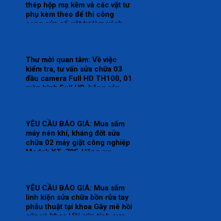
thép hộp mạ kẽm và các vật tư
phụ kèm theo để thi công
song cửa sổ, vật tư làm vách,
cửa, điều hòa thông gió phục
vụ hoạt động theo yêu cầu tại
Bệnh viện.
Thư mời quan tâm: Về việc
kiểm tra, tư vấn sửa chữa 03
đầu camera Full HD TH100, 01
màn hình Full HD, hãng sản
xuất: Karl Storz của khoa Gây
mê hồi sức.
YÊU CẦU BÁO GIÁ: Mua sắm
máy nén khí, kháng đốt sửa
chữa 02 máy giặt công nghiệp
Model: XT- 70F, Hãng sx:
Shanghai Qingsheng Washing
Equipment CO., Ltd. tại khoa
Kiểm soát nhiễm khuẩn.
YÊU CẦU BÁO GIÁ: Mua sắm
linh kiện sửa chữa bồn rửa tay
phẫu thuật tại khoa Gây mê hồi
sức và khoa Hồi sức tích cực –