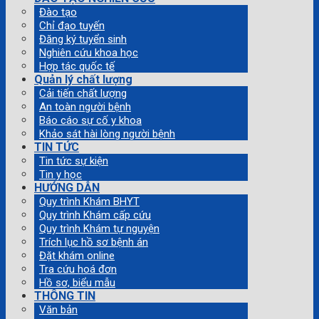
Đào tạo
Chỉ đạo tuyến
Đăng ký tuyển sinh
Nghiên cứu khoa học
Hợp tác quốc tế
Quản lý chất lượng
Cải tiến chất lượng
An toàn người bệnh
Báo cáo sự cố y khoa
Khảo sát hài lòng người bệnh
TIN TỨC
Tin tức sự kiện
Tin y học
HƯỚNG DẪN
Quy trình Khám BHYT
Quy trình Khám cấp cứu
Quy trình Khám tự nguyện
Trích lục hồ sơ bệnh án
Đặt khám online
Tra cứu hoá đơn
Hồ sơ, biểu mẫu
THÔNG TIN
Văn bản