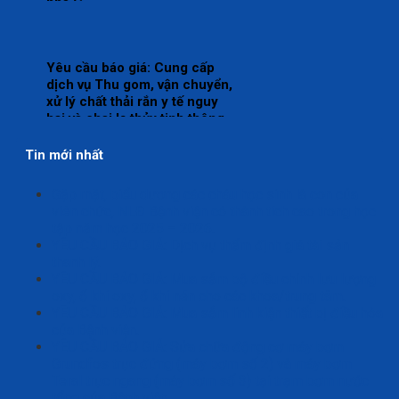
nhà C.
Yêu cầu báo giá: Cung cấp
dịch vụ Thu gom, vận chuyển,
xử lý chất thải rắn y tế nguy
hại và chai lọ thủy tinh thông
thường tại bệnh viện Đa khoa
Thái Bình năm 2026-2028 (24
Tin mới nhất
tháng).
Gặp mặt, biểu dương các cháu học sinh là con của
viên chức, NLĐ Bệnh viện có thành tích cao trong học
tập năm học 2025 – 2026.
YÊU CẦU BÁO GIÁ: Dịch vụ thẩm định giá tài sản
thanh lý.
YÊU CẦU BÁO GIÁ: Mua sắm bộ điều chỉnh lưu lượng
oxy, ổ khí oxy, ổ khí nén cho các khoa/trung tâm.
YÊU CẦU BÁO GIÁ: Mua sắm linh kiện thiết bị điều hòa
của Bệnh viện.
YÊU CẦU BÁO GIÁ: Sửa chữa động cơ máy bơm
Grundfos trục đứng (máy bơm số 2) và máy bơm
Teral trục ngang (máy bơm số 3) tại trạm bơm nước
tổng của Bệnh viện.