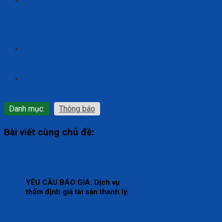
Thư mời cung cấp thông số kỹ thuật và báo giá:
BVĐK Thái Bình có nhu cầu tiếp nhận thông tin để
tham khảo, xây dựng yêu cầu tính năng, thông số kỹ
thuật và giá kế hoạch và giá kế hoạch của các thiết
bị y tế mua sắm tại Nhà thuốc Bệnh viện năm 2026.
Yêu cầu báo giá: Cung cấp hàng hóa, dịch vụ sửa
chữa thang máy Volbin số 1 nhà E và thang máy
Thyesnt Krupp nhà K.
Hưởng ứng ngày Thế giới phòng chống bệnh lao
24/3/2026
Danh mục:
Thông báo
Bài viết cùng chủ đề:
YÊU CẦU BÁO GIÁ: Dịch vụ
thẩm định giá tài sản thanh lý.