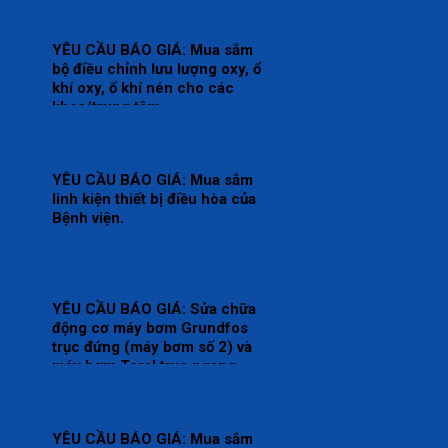
YÊU CẦU BÁO GIÁ: Mua sắm
bộ điều chỉnh lưu lượng oxy, ổ
khí oxy, ổ khí nén cho các
khoa/trung tâm.
YÊU CẦU BÁO GIÁ: Mua sắm
linh kiện thiết bị điều hòa của
Bệnh viện.
YÊU CẦU BÁO GIÁ: Sửa chữa
động cơ máy bơm Grundfos
trục đứng (máy bơm số 2) và
máy bơm Teral trục ngang
(máy bơm số 3) tại trạm bơm
nước tổng của Bệnh viện.
YÊU CẦU BÁO GIÁ: Mua sắm