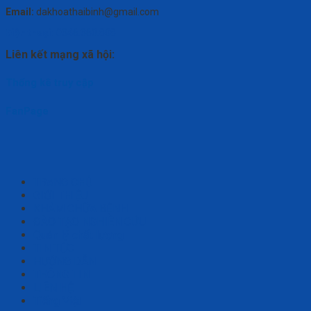
Email:
dakhoathaibinh@gmail.com
Điện thoại:
0346.360.808
Liên kết mạng xã hội:
Thống kê truy cập
FanPage
TRANG CHỦ
GIỚI THIỆU
KHÁM CHỮA BỆNH
ĐÀO TẠO NGHIÊN CỨU
Quản lý chất lượng
TIN TỨC
HƯỚNG DẪN
THÔNG TIN
LIÊN HỆ
Tiếng Việt