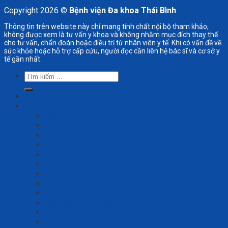
Copyright 2026 ©
Bệnh viện Đa khoa Thái Bình
Thông tin trên website này chỉ mang tính chất nội bộ tham khảo;
không được xem là tư vấn y khoa và không nhằm mục đích thay thế
cho tư vấn, chẩn đoán hoặc điều trị từ nhân viên y tế. Khi có vấn đề về
sức khỏe hoặc hỗ trợ cấp cứu, người đọc cần liên hệ bác sĩ và cơ sở y
tế gần nhất.
Tìm
kiếm:
TRANG CHỦ
GIỚI THIỆU
Giới thiệu Bệnh viện
Lịch sử Bệnh viện
Ban lãnh đạo
Ban chấp hành Đảng bộ
Ban chấp hành Công đoàn
Hội Cựu chiến binh
Đoàn thanh niên
Cơ cấu tổ chức
Khoa phòng
Đội ngũ chuyên gia
Chiến lược – định hướng
120 năm Xây dựng và Phát triển