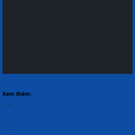
Thư Mời Lập Bcktkt
Xem thêm:
Yêu cầu báo giá: Mua sắm lắp đặt bổ sung các hộp
khí y tế đầu giường và chuông báo gọi nhân viên y tế
cho khoa Hồi sức tích cực – Chống độc.
Đón tiếp đoàn công tác Bệnh viện đa khoa tỉnh Hà
Nam đến thăm và làm việc