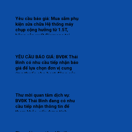
Chống độc.
Yêu cầu báo giá: Mua sắm phụ
kiện sửa chữa Hệ thống máy
chụp cộng hưởng từ 1.5T,
hãng sản xuất Siemens tại
Trung tâm Chẩn đoán hình
ảnh và Điện quang can thiệp.
YÊU CẦU BÁO GIÁ: BVĐK Thái
Bình có nhu cầu tiếp nhận báo
giá để lựa chọn đơn vị cung
ứng thuốc cho hoạt động của
Nhà thuốc Bệnh viện bổ sung
năm 2026.
Thư mời quan tâm dịch vụ:
BVĐK Thái Bình đang có nhu
cầu tiếp nhận thông tin để
tham khảo, xấy dựng tính
năng, kỹ thuật, tiêu chuẩn
chất lượng và giá kế hoạch của
gói thầy cung cấp phần mềm