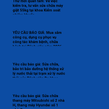
Thư mời quan tâm: Về việc
tổng thể Bệnh viện.
kiểm tra, tư vấn sửa chữa máy
giặt 55kg tại khoa Kiểm soát
nhiễm khuẩn.
YÊU CẦU BÁO GIÁ: Mua sắm
công cụ, dụng cụ phục vụ
công tác khám bệnh, chữa
bệnh tại Bệnh viện năm 2026
(Đợt 2)
Yêu cầu báo giá: Sửa chữa,
bảo trì bảo dưỡng hệ thống xử
lý nước thải tại trạm xử lý nước
thải của Bệnh viện Đa khoa
Thái Bình.
Yêu cầu báo giá: Sửa chữa
thang máy Mitsubishi số 2 nhà
H, thang máy Hyundai số 1