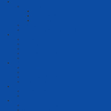
KHÁM CHỮA BỆNH
Khám chữa bệnh
Khám chữa bệnh ngoại trú
Khám chữa bệnh nội trú
Khám chữa bệnh theo yêu cầu
Chăm sóc người bệnh
Truyền thông giáo dục sức khoẻ
ĐÀO TẠO NGHIÊN CỨU
Đào tạo
Chỉ đạo tuyến
Đăng ký tuyển sinh
Nghiên cứu khoa học
Hợp tác quốc tế
Quản lý chất lượng
Cải tiến chất lượng
An toàn người bệnh
Báo cáo sự cố y khoa
Khảo sát hài lòng người bệnh
TIN TỨC
Tin tức sự kiện
Tin y học
HƯỚNG DẪN
Quy trình Khám BHYT
Quy trình Khám cấp cứu