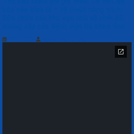
Thư mời tham gia gói thầu: Tư vấn lập
báo cáo kinh tế – kỹ thuật công trình:
Sửa chữa các khu vực nhà vệ sinh đã
xuống cấp của Bệnh viện Đa khoa tỉnh
31/07/2023
Nguyễn Mạnh Cường