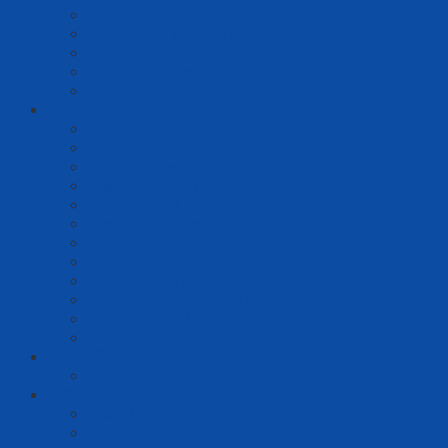
Quy trình Khám tự nguyện
Trích lục hồ sơ bệnh án
Đặt khám online
Tra cứu hoá đơn
Hồ sơ, biểu mẫu
THÔNG TIN
Văn bản
Thông báo
Thông tin tuyển dụng
Phác đồ điều trị
Quy trình ISO
Hướng dẫn chuyên môn
Quản lý kinh tế bệnh viện
Thông tin thuốc
Thông tin vật tư
Giá dịch vụ khám chữa bệnh
Thư viện hình ảnh
Thư viện video
LIÊN HỆ
Thông tin liên hệ
Tiếng Việt
Tiếng Việt
English