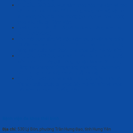
YÊU CẦU BÁO GIÁ: Mua sắm thép hộp mạ kẽm và các
vật tư phụ kèm theo để thi công song cửa sổ, vật tư
làm vách, cửa, điều hòa thông gió phục vụ hoạt động
theo yêu cầu tại Bệnh viện.
Hưởng ứng Tuần lễ Thế giới Nuôi con bằng sữa mẹ
(01–07/8/2026)
Thư mời quan tâm: Về việc kiểm tra, tư vấn sửa chữa
03 đầu camera Full HD TH100, 01 màn hình Full HD,
hãng sản xuất: Karl Storz của khoa Gây mê hồi sức.
YÊU CẦU BÁO GIÁ: Mua sắm máy nén khí, kháng đốt
sửa chữa 02 máy giặt công nghiệp Model: XT- 70F,
Hãng sx: Shanghai Qingsheng Washing Equipment
CO., Ltd. tại khoa Kiểm soát nhiễm khuẩn.
YÊU CẦU BÁO GIÁ: Mua sắm linh kiện sửa chữa bồn
rửa tay phẫu thuật tại khoa Gây mê hồi sức và khoa
Hồi sức tích cực – Chống độc.
Bệnh viện đa khoa thái bình
Địa chỉ:
530 Lý Bôn, phường Trần Hưng Đạo, tỉnh Hưng Yên