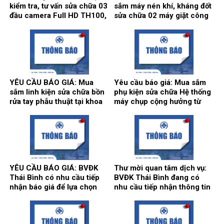
kiểm tra, tư vấn sửa chữa 03
sắm máy nén khí, kháng đốt
đầu camera Full HD TH100,
sửa chữa 02 máy giặt công
01 màn hình Full HD, hãng
nghiệp Model: XT- 70F,
sản xuất: Karl Storz của
Hãng sx: Shanghai
khoa Gây mê hồi sức.
Qingsheng Washing
Equipment CO., Ltd. tại khoa
Kiểm soát nhiễm khuẩn.
YÊU CẦU BÁO GIÁ: Mua
Yêu cầu báo giá: Mua sắm
sắm linh kiện sửa chữa bồn
phụ kiện sửa chữa Hệ thống
rửa tay phẫu thuật tại khoa
máy chụp cộng hưởng từ
Gây mê hồi sức và khoa Hồi
1.5T, hãng sản xuất
sức tích cực – Chống độc.
Siemens tại Trung tâm
Chẩn đoán hình ảnh và Điện
quang can thiệp.
YÊU CẦU BÁO GIÁ: BVĐK
Thư mời quan tâm dịch vụ:
Thái Bình có nhu cầu tiếp
BVĐK Thái Bình đang có
nhận báo giá để lựa chọn
nhu cầu tiếp nhận thông tin
đơn vị cung ứng thuốc cho
để tham khảo, xấy dựng tính
hoạt động của Nhà thuốc
năng, kỹ thuật, tiêu chuẩn
Bệnh viện bổ sung năm
chất lượng và giá kế hoạch