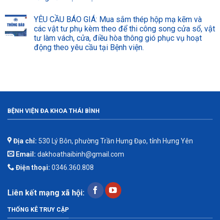
YÊU CẦU BÁO GIÁ: Mua sắm thép hộp mạ kẽm và
các vật tư phụ kèm theo để thi công song cửa sổ, vật
tư làm vách, cửa, điều hòa thông gió phục vụ hoạt
động theo yêu cầu tại Bệnh viện.
BỆNH VIỆN ĐA KHOA THÁI BÌNH
Địa chỉ:
530 Lý Bôn, phường Trần Hưng Đạo, tỉnh Hưng Yên
Email:
dakhoathaibinh@gmail.com
Điện thoại:
0346.360.808
Liên kết mạng xã hội:
THỐNG KÊ TRUY CẬP