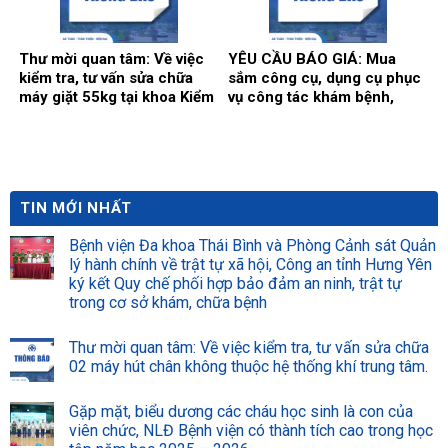
2026.
của gói thầy cung cấp phần
mềm tổng thể Bệnh viện.
Thư mời quan tâm: Về việc
YÊU CẦU BÁO GIÁ: Mua
kiểm tra, tư vấn sửa chữa
sắm công cụ, dụng cụ phục
máy giặt 55kg tại khoa Kiểm
vụ công tác khám bệnh,
soát nhiễm khuẩn.
chữa bệnh tại Bệnh viện
năm 2026 (Đợt 2)
TIN MỚI NHẤT
Bệnh viện Đa khoa Thái Bình và Phòng Cảnh sát Quản
lý hành chính về trật tự xã hội, Công an tỉnh Hưng Yên
ký kết Quy chế phối hợp bảo đảm an ninh, trật tự
trong cơ sở khám, chữa bệnh
Thư mời quan tâm: Về việc kiểm tra, tư vấn sửa chữa
02 máy hút chân không thuộc hệ thống khí trung tâm.
Gặp mặt, biểu dương các cháu học sinh là con của
viên chức, NLĐ Bệnh viện có thành tích cao trong học