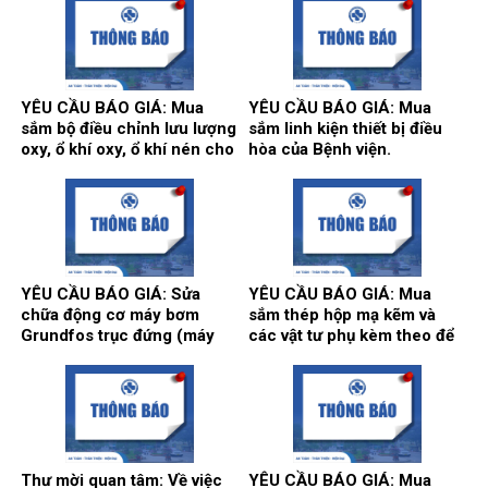
khuẩn.
YÊU CẦU BÁO GIÁ: Mua
YÊU CẦU BÁO GIÁ: Mua
sắm bộ điều chỉnh lưu lượng
sắm linh kiện thiết bị điều
oxy, ổ khí oxy, ổ khí nén cho
hòa của Bệnh viện.
các khoa/trung tâm.
YÊU CẦU BÁO GIÁ: Sửa
YÊU CẦU BÁO GIÁ: Mua
chữa động cơ máy bơm
sắm thép hộp mạ kẽm và
Grundfos trục đứng (máy
các vật tư phụ kèm theo để
bơm số 2) và máy bơm Teral
thi công song cửa sổ, vật tư
trục ngang (máy bơm số 3)
làm vách, cửa, điều hòa
tại trạm bơm nước tổng của
thông gió phục vụ hoạt động
Bệnh viện.
theo yêu cầu tại Bệnh viện.
Thư mời quan tâm: Về việc
YÊU CẦU BÁO GIÁ: Mua