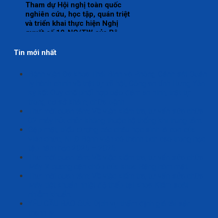
Tham dự Hội nghị toàn quốc
nghiên cứu, học tập, quán triệt
và triển khai thực hiện Nghị
quyết số 10-NQ/TW của Bộ
Chính trị
Tin mới nhất
Bệnh viện Đa khoa Thái Bình và Phòng Cảnh sát Quản
lý hành chính về trật tự xã hội, Công an tỉnh Hưng Yên
ký kết Quy chế phối hợp bảo đảm an ninh, trật tự
trong cơ sở khám, chữa bệnh
Thư mời quan tâm: Về việc kiểm tra, tư vấn sửa chữa
02 máy hút chân không thuộc hệ thống khí trung tâm.
Gặp mặt, biểu dương các cháu học sinh là con của
viên chức, NLĐ Bệnh viện có thành tích cao trong học
tập năm học 2025 – 2026.
Thư mời quan tâm: Về việc kiểm tra, tư vấn sửa chữa
Máy X quang cận chóp của khoa Răng hàm mặt.
Thư mời quan tâm: Về việc kiểm tra, tư vấn sửa chữa
Máy tiệt khuẩn nhiệt độ thấp tại khoa Kiểm soát
nhiễm khuẩn.
YÊU CẦU BÁO GIÁ: Dịch vụ thẩm định giá tài sản
thanh lý.