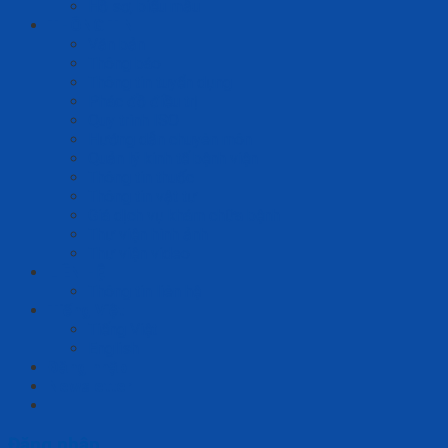
Hồ sơ, biểu mẫu
THÔNG TIN
Văn bản
Thông báo
Thông tin tuyển dụng
Phác đồ điều trị
Quy trình ISO
Hướng dẫn chuyên môn
Quản lý kinh tế bệnh viện
Thông tin thuốc
Thông tin vật tư
Giá dịch vụ khám chữa bệnh
Thư viện hình ảnh
Thư viện video
LIÊN HỆ
Thông tin liên hệ
Tiếng Việt
Tiếng Việt
English
Đăng nhập
Newsletter
Đăng nhập