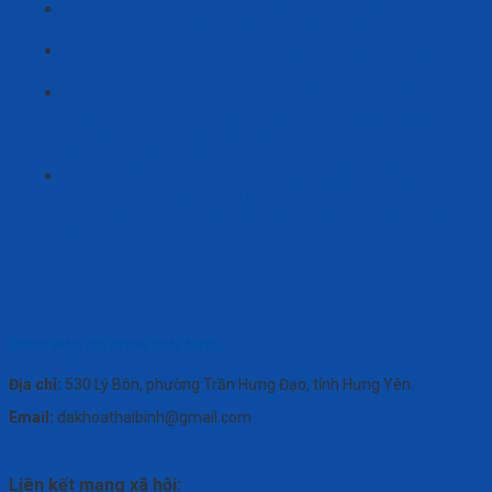
YÊU CẦU BÁO GIÁ: Mua sắm bộ điều chỉnh lưu lượng
oxy, ổ khí oxy, ổ khí nén cho các khoa/trung tâm.
YÊU CẦU BÁO GIÁ: Mua sắm linh kiện thiết bị điều hòa
của Bệnh viện.
YÊU CẦU BÁO GIÁ: Sửa chữa động cơ máy bơm
Grundfos trục đứng (máy bơm số 2) và máy bơm
Teral trục ngang (máy bơm số 3) tại trạm bơm nước
tổng của Bệnh viện.
YÊU CẦU BÁO GIÁ: Mua sắm thép hộp mạ kẽm và các
vật tư phụ kèm theo để thi công song cửa sổ, vật tư
làm vách, cửa, điều hòa thông gió phục vụ hoạt động
theo yêu cầu tại Bệnh viện.
Bệnh viện đa khoa thái bình
Địa chỉ:
530 Lý Bôn, phường Trần Hưng Đạo, tỉnh Hưng Yên
Email:
dakhoathaibinh@gmail.com
Điện thoại:
0346.360.808
Liên kết mạng xã hội: