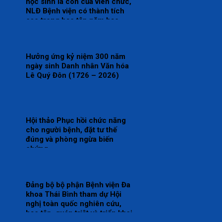
học sinh là con của viên chức,
NLĐ Bệnh viện có thành tích
cao trong học tập năm học
2025 – 2026.
Hưởng ứng kỷ niệm 300 năm
ngày sinh Danh nhân Văn hóa
Lê Quý Đôn (1726 – 2026)
Hội thảo Phục hồi chức năng
cho người bệnh, đặt tư thế
đúng và phòng ngừa biến
chứng.
Đảng bộ bộ phận Bệnh viện Đa
khoa Thái Bình tham dự Hội
nghị toàn quốc nghiên cứu,
học tập, quán triệt và triển khai