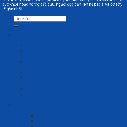
sức khỏe hoặc hỗ trợ cấp cứu, người đọc cần liên hệ bác sĩ và cơ sở y
tế gần nhất.
Tìm
kiếm:
TRANG CHỦ
GIỚI THIỆU
Giới thiệu Bệnh viện
Lịch sử Bệnh viện
Ban lãnh đạo
Ban chấp hành Đảng bộ
Ban chấp hành Công đoàn
Hội Cựu chiến binh
Đoàn thanh niên
Cơ cấu tổ chức
Khoa phòng
Đội ngũ chuyên gia
Chiến lược – định hướng
120 năm Xây dựng và Phát triển
KHÁM CHỮA BỆNH
Khám chữa bệnh
Khám chữa bệnh ngoại trú
Khám chữa bệnh nội trú
Khám chữa bệnh theo yêu cầu