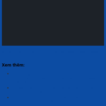
BVDK 2024.09.05 979 QÐ Ve Viec Kien Toan 10doi Thuong
Tru Cc
Xem thêm:
Hội thảo cập nhật kiến thức và kỹ năng vận hành
máy truyền dịch, bơm tiêm điện trong chăm sóc
người bệnh
Yêu cầu báo giá: Cung cấp dịch vụ hóa đơn điện tử
sử dụng trong 36 tháng.
BVĐK tỉnh Thái Bình: Nhanh chóng khắc phục thiệt
hại do mưa bão, đảm bảo công tác khám chữa bệnh