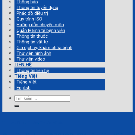
Thông báo
Thông tin tuyển dụng
Phác đồ điều trị
Quy trình ISO
Hướng dẫn chuyên môn
Quản lý kinh tế bệnh viện
Thông tin thuốc
Thông tin vật tư
Giá dịch vụ khám chữa bệnh
Thư viện hình ảnh
Thư viện video
LIÊN HỆ
Thông tin liên hệ
Tiếng Việt
Tiếng Việt
English
Tìm
kiếm:
Tin hoạt động
,
Tin tức
,
Tin tức nổi bật