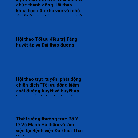
chức thành công Hội thảo
khoa học cấp khu vực với chủ
đề: “Kết nối y tế, nâng cao chất
lượng phẫu thuật và can thiệp
điều trị bệnh lý gan, mật, tụy”
Hội thảo Tối ưu điều trị Tăng
huyết áp và Đái tháo đường
Hội thảo trực tuyến: phát động
chiến dịch “Tối ưu đồng kiểm
soát đường huyết và huyết áp
trong quản lý bệnh nhân đái
tháo đường typ 2”
Thứ trưởng thường trực Bộ Y
tế Vũ Mạnh Hà thăm và làm
việc tại Bệnh viện Đa khoa Thái
Bình