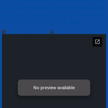
Quyết định số 979/QĐ-BV về việc Kiện
toàn 10 đội thường trực cấp cứu, phòng
chống lụt bão và tìm kiến cứu nạn năm
2024 của BVĐK tỉnh Thái Bình
06/09/2024
06/09/2024
Phòng Công tác xã hội