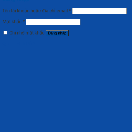
Tên tài khoản hoặc địa chỉ email
*
Mật khẩu
*
Ghi nhớ mật khẩu
Đăng nhập
Quên mật khẩu?