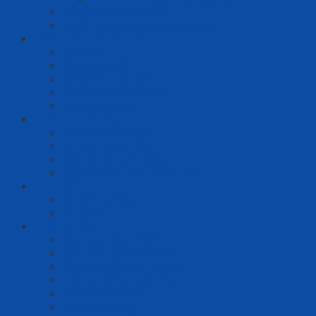
Chăm sóc người bệnh
Truyền thông giáo dục sức khoẻ
ĐÀO TẠO NGHIÊN CỨU
Đào tạo
Chỉ đạo tuyến
Đăng ký tuyển sinh
Nghiên cứu khoa học
Hợp tác quốc tế
Quản lý chất lượng
Cải tiến chất lượng
An toàn người bệnh
Báo cáo sự cố y khoa
Khảo sát hài lòng người bệnh
TIN TỨC
Tin tức sự kiện
Tin y học
HƯỚNG DẪN
Quy trình Khám BHYT
Quy trình Khám cấp cứu
Quy trình Khám tự nguyện
Trích lục hồ sơ bệnh án
Đặt khám online
Tra cứu hoá đơn