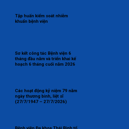
thực hiện Nghị quyết Hội nghị
lần thứ ba Ban chấp hành
Trung ương Đảng khóa XIV
Tập huấn kiểm soát nhiễm
khuẩn bệnh viện
Sơ kết công tác Bệnh viện 6
tháng đầu năm và triển khai kế
hoạch 6 tháng cuối năm 2026
Các hoạt động kỷ niệm 79 năm
ngày thương binh, liệt sĩ
(27/7/1947 – 27/7/2026)
Bệnh viện Đa khoa Thái Bình tổ