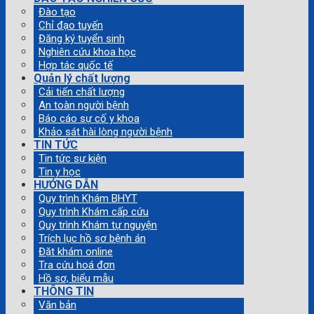
Đào tạo
Chỉ đạo tuyến
Đăng ký tuyển sinh
Nghiên cứu khoa học
Hợp tác quốc tế
Quản lý chất lượng
Cải tiến chất lượng
An toàn người bệnh
Báo cáo sự cố y khoa
Khảo sát hài lòng người bệnh
TIN TỨC
Tin tức sự kiện
Tin y học
HƯỚNG DẪN
Quy trình Khám BHYT
Quy trình Khám cấp cứu
Quy trình Khám tự nguyện
Trích lục hồ sơ bệnh án
Đặt khám online
Tra cứu hoá đơn
Hồ sơ, biểu mẫu
THÔNG TIN
Văn bản