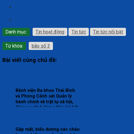
cho người dân
Yêu cầu báo giá: Cung cấp dịch vụ sao lưu dữ liệu
đám mây tại Bệnh viện.
Khai mạc kỳ tuyển dụng viên chức Bệnh viện
Danh mục:
Tin hoạt động
Tin tức
Tin tức nổi bật
Từ khóa:
bão số 3
Bài viết cùng chủ đề:
Bệnh viện Đa khoa Thái Bình
và Phòng Cảnh sát Quản lý
hành chính về trật tự xã hội,
Công an tỉnh Hưng Yên ký kết
Quy chế phối hợp bảo đảm an
ninh, trật tự trong cơ sở khám,
chữa bệnh
Gặp mặt, biểu dương các cháu