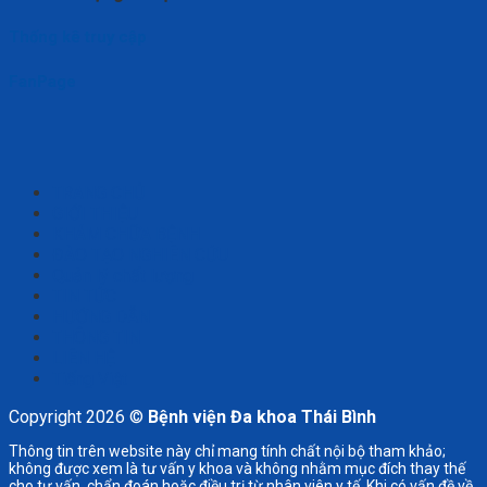
Thống kê truy cập
FanPage
TRANG CHỦ
GIỚI THIỆU
KHÁM CHỮA BỆNH
ĐÀO TẠO NGHIÊN CỨU
Quản lý chất lượng
TIN TỨC
HƯỚNG DẪN
THÔNG TIN
LIÊN HỆ
Tiếng Việt
Copyright 2026 ©
Bệnh viện Đa khoa Thái Bình
Thông tin trên website này chỉ mang tính chất nội bộ tham khảo;
không được xem là tư vấn y khoa và không nhằm mục đích thay thế
cho tư vấn, chẩn đoán hoặc điều trị từ nhân viên y tế. Khi có vấn đề về