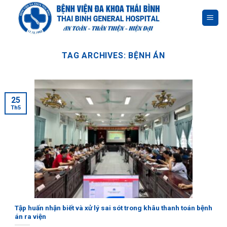
Skip
to
content
TAG ARCHIVES:
BỆNH ÁN
25
Th5
Tập huấn nhận biết và xử lý sai sót trong khâu thanh toán bệnh
án ra viện