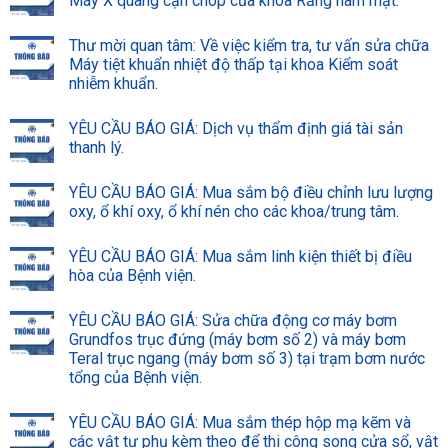
Máy X quang cận chóp của khoa Răng hàm mặt.
Thư mời quan tâm: Về việc kiểm tra, tư vấn sửa chữa
Máy tiệt khuẩn nhiệt độ thấp tại khoa Kiểm soát
nhiễm khuẩn.
YÊU CẦU BÁO GIÁ: Dịch vụ thẩm định giá tài sản
thanh lý.
YÊU CẦU BÁO GIÁ: Mua sắm bộ điều chỉnh lưu lượng
oxy, ổ khí oxy, ổ khí nén cho các khoa/trung tâm.
YÊU CẦU BÁO GIÁ: Mua sắm linh kiện thiết bị điều
hòa của Bệnh viện.
YÊU CẦU BÁO GIÁ: Sửa chữa động cơ máy bơm
Grundfos trục đứng (máy bơm số 2) và máy bơm
Teral trục ngang (máy bơm số 3) tại trạm bơm nước
tổng của Bệnh viện.
YÊU CẦU BÁO GIÁ: Mua sắm thép hộp mạ kẽm và
các vật tư phụ kèm theo để thi công song cửa sổ, vật