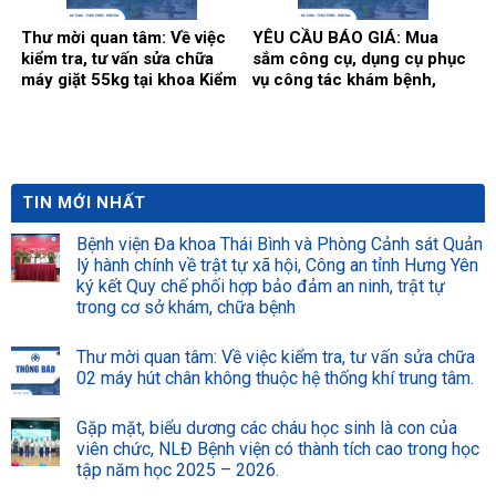
Thư mời quan tâm: Về việc
YÊU CẦU BÁO GIÁ: Mua
kiểm tra, tư vấn sửa chữa
sắm công cụ, dụng cụ phục
máy giặt 55kg tại khoa Kiểm
vụ công tác khám bệnh,
soát nhiễm khuẩn.
chữa bệnh tại Bệnh viện
năm 2026 (Đợt 2)
TIN MỚI NHẤT
Bệnh viện Đa khoa Thái Bình và Phòng Cảnh sát Quản
lý hành chính về trật tự xã hội, Công an tỉnh Hưng Yên
ký kết Quy chế phối hợp bảo đảm an ninh, trật tự
trong cơ sở khám, chữa bệnh
Thư mời quan tâm: Về việc kiểm tra, tư vấn sửa chữa
02 máy hút chân không thuộc hệ thống khí trung tâm.
Gặp mặt, biểu dương các cháu học sinh là con của
viên chức, NLĐ Bệnh viện có thành tích cao trong học
tập năm học 2025 – 2026.