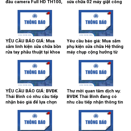
đầu camera Full HD TH100,
sửa chữa 02 máy giặt công
01 màn hình Full HD, hãng
nghiệp Model: XT- 70F,
sản xuất: Karl Storz của
Hãng sx: Shanghai
khoa Gây mê hồi sức.
Qingsheng Washing
Equipment CO., Ltd. tại khoa
Kiểm soát nhiễm khuẩn.
YÊU CẦU BÁO GIÁ: Mua
Yêu cầu báo giá: Mua sắm
sắm linh kiện sửa chữa bồn
phụ kiện sửa chữa Hệ thống
rửa tay phẫu thuật tại khoa
máy chụp cộng hưởng từ
Gây mê hồi sức và khoa Hồi
1.5T, hãng sản xuất
sức tích cực – Chống độc.
Siemens tại Trung tâm
Chẩn đoán hình ảnh và Điện
quang can thiệp.
YÊU CẦU BÁO GIÁ: BVĐK
Thư mời quan tâm dịch vụ:
Thái Bình có nhu cầu tiếp
BVĐK Thái Bình đang có
nhận báo giá để lựa chọn
nhu cầu tiếp nhận thông tin
đơn vị cung ứng thuốc cho
để tham khảo, xấy dựng tính
hoạt động của Nhà thuốc
năng, kỹ thuật, tiêu chuẩn
Bệnh viện bổ sung năm
chất lượng và giá kế hoạch
2026.
của gói thầy cung cấp phần
mềm tổng thể Bệnh viện.