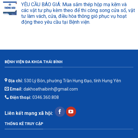
YÊU CẦU BÁO GIÁ: Mua sắm thép hộp mạ kẽm và
các vật tư phụ kèm theo để thi công song cửa sổ, vật
tư làm vách, cửa, điều hòa thông gió phục vụ hoạt
động theo yêu cầu tại Bệnh viện.
BỆNH VIỆN ĐA KHOA THÁI BÌNH
Địa chỉ:
530 Lý Bôn, phường Trần Hưng Đạo, tỉnh Hưng Yên
Email:
dakhoathaibinh@gmail.com
Điện thoại:
0346.360.808
Liên kết mạng xã hội:
THỐNG KÊ TRUY CẬP