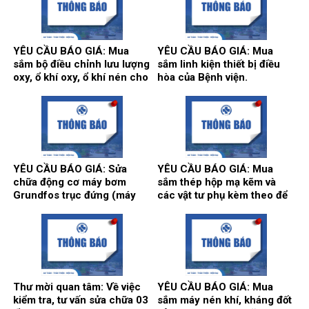
YÊU CẦU BÁO GIÁ: Mua
YÊU CẦU BÁO GIÁ: Mua
sắm bộ điều chỉnh lưu lượng
sắm linh kiện thiết bị điều
oxy, ổ khí oxy, ổ khí nén cho
hòa của Bệnh viện.
các khoa/trung tâm.
YÊU CẦU BÁO GIÁ: Sửa
YÊU CẦU BÁO GIÁ: Mua
chữa động cơ máy bơm
sắm thép hộp mạ kẽm và
Grundfos trục đứng (máy
các vật tư phụ kèm theo để
bơm số 2) và máy bơm Teral
thi công song cửa sổ, vật tư
trục ngang (máy bơm số 3)
làm vách, cửa, điều hòa
tại trạm bơm nước tổng của
thông gió phục vụ hoạt động
Bệnh viện.
theo yêu cầu tại Bệnh viện.
Thư mời quan tâm: Về việc
YÊU CẦU BÁO GIÁ: Mua
kiểm tra, tư vấn sửa chữa 03
sắm máy nén khí, kháng đốt