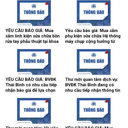
sản xuất: Karl Storz của
Hãng sx: Shanghai
khoa Gây mê hồi sức.
Qingsheng Washing
Equipment CO., Ltd. tại khoa
Kiểm soát nhiễm khuẩn.
YÊU CẦU BÁO GIÁ: Mua
Yêu cầu báo giá: Mua sắm
sắm linh kiện sửa chữa bồn
phụ kiện sửa chữa Hệ thống
rửa tay phẫu thuật tại khoa
máy chụp cộng hưởng từ
Gây mê hồi sức và khoa Hồi
1.5T, hãng sản xuất
sức tích cực – Chống độc.
Siemens tại Trung tâm
Chẩn đoán hình ảnh và Điện
quang can thiệp.
YÊU CẦU BÁO GIÁ: BVĐK
Thư mời quan tâm dịch vụ:
Thái Bình có nhu cầu tiếp
BVĐK Thái Bình đang có
nhận báo giá để lựa chọn
nhu cầu tiếp nhận thông tin
đơn vị cung ứng thuốc cho
để tham khảo, xấy dựng tính
hoạt động của Nhà thuốc
năng, kỹ thuật, tiêu chuẩn
Bệnh viện bổ sung năm
chất lượng và giá kế hoạch
2026.
của gói thầy cung cấp phần
mềm tổng thể Bệnh viện.