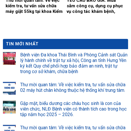
Thư mời quan tâm: Về việc
YÊU CẦU BÁO GIÁ: Mua
kiểm tra, tư vấn sửa chữa
sắm công cụ, dụng cụ phục
máy giặt 55kg tại khoa Kiểm
vụ công tác khám bệnh,
soát nhiễm khuẩn.
chữa bệnh tại Bệnh viện
năm 2026 (Đợt 2)
TIN MỚI NHẤT
Bệnh viện Đa khoa Thái Bình và Phòng Cảnh sát Quản
lý hành chính về trật tự xã hội, Công an tỉnh Hưng Yên
ký kết Quy chế phối hợp bảo đảm an ninh, trật tự
trong cơ sở khám, chữa bệnh
Thư mời quan tâm: Về việc kiểm tra, tư vấn sửa chữa
02 máy hút chân không thuộc hệ thống khí trung tâm.
Gặp mặt, biểu dương các cháu học sinh là con của
viên chức, NLĐ Bệnh viện có thành tích cao trong học
tập năm học 2025 – 2026.
Thư mời quan tâm: Về việc kiểm tra, tư vấn sửa chữa