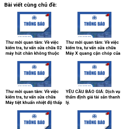
Bài viết cùng chủ đề:
Thư mời quan tâm: Về việc
Thư mời quan tâm: Về việc
kiểm tra, tư vấn sửa chữa 02
kiểm tra, tư vấn sửa chữa
máy hút chân không thuộc
Máy X quang cận chóp của
hệ thống khí trung tâm.
khoa Răng hàm mặt.
Thư mời quan tâm: Về việc
YÊU CẦU BÁO GIÁ: Dịch vụ
kiểm tra, tư vấn sửa chữa
thẩm định giá tài sản thanh
Máy tiệt khuẩn nhiệt độ thấp
lý.
tại khoa Kiểm soát nhiễm
khuẩn.