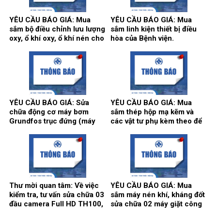
YÊU CẦU BÁO GIÁ: Mua
YÊU CẦU BÁO GIÁ: Mua
sắm bộ điều chỉnh lưu lượng
sắm linh kiện thiết bị điều
oxy, ổ khí oxy, ổ khí nén cho
hòa của Bệnh viện.
các khoa/trung tâm.
YÊU CẦU BÁO GIÁ: Sửa
YÊU CẦU BÁO GIÁ: Mua
chữa động cơ máy bơm
sắm thép hộp mạ kẽm và
Grundfos trục đứng (máy
các vật tư phụ kèm theo để
bơm số 2) và máy bơm Teral
thi công song cửa sổ, vật tư
trục ngang (máy bơm số 3)
làm vách, cửa, điều hòa
tại trạm bơm nước tổng của
thông gió phục vụ hoạt động
Bệnh viện.
theo yêu cầu tại Bệnh viện.
Thư mời quan tâm: Về việc
YÊU CẦU BÁO GIÁ: Mua
kiểm tra, tư vấn sửa chữa 03
sắm máy nén khí, kháng đốt
đầu camera Full HD TH100,
sửa chữa 02 máy giặt công
01 màn hình Full HD, hãng
nghiệp Model: XT- 70F,