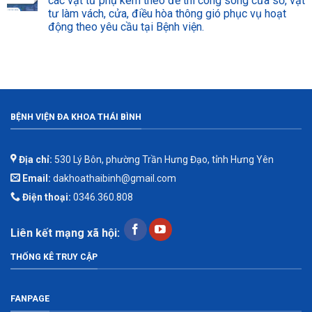
các vật tư phụ kèm theo để thi công song cửa sổ, vật
tư làm vách, cửa, điều hòa thông gió phục vụ hoạt
động theo yêu cầu tại Bệnh viện.
BỆNH VIỆN ĐA KHOA THÁI BÌNH
Địa chỉ:
530 Lý Bôn, phường Trần Hưng Đạo, tỉnh Hưng Yên
Email:
dakhoathaibinh@gmail.com
Điện thoại:
0346.360.808
Liên kết mạng xã hội:
THỐNG KÊ TRUY CẬP
FANPAGE