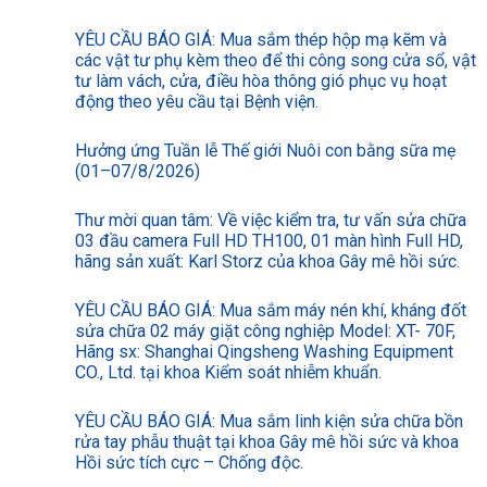
YÊU CẦU BÁO GIÁ: Mua sắm thép hộp mạ kẽm và
các vật tư phụ kèm theo để thi công song cửa sổ, vật
tư làm vách, cửa, điều hòa thông gió phục vụ hoạt
động theo yêu cầu tại Bệnh viện.
Hưởng ứng Tuần lễ Thế giới Nuôi con bằng sữa mẹ
(01–07/8/2026)
Thư mời quan tâm: Về việc kiểm tra, tư vấn sửa chữa
03 đầu camera Full HD TH100, 01 màn hình Full HD,
hãng sản xuất: Karl Storz của khoa Gây mê hồi sức.
YÊU CẦU BÁO GIÁ: Mua sắm máy nén khí, kháng đốt
sửa chữa 02 máy giặt công nghiệp Model: XT- 70F,
Hãng sx: Shanghai Qingsheng Washing Equipment
CO., Ltd. tại khoa Kiểm soát nhiễm khuẩn.
YÊU CẦU BÁO GIÁ: Mua sắm linh kiện sửa chữa bồn
rửa tay phẫu thuật tại khoa Gây mê hồi sức và khoa
Hồi sức tích cực – Chống độc.