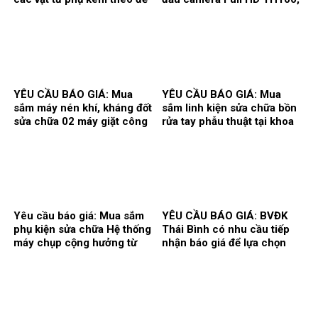
thi công song cửa sổ, vật tư
01 màn hình Full HD, hãng
làm vách, cửa, điều hòa
sản xuất: Karl Storz của
thông gió phục vụ hoạt động
khoa Gây mê hồi sức.
theo yêu cầu tại Bệnh viện.
YÊU CẦU BÁO GIÁ: Mua
YÊU CẦU BÁO GIÁ: Mua
sắm máy nén khí, kháng đốt
sắm linh kiện sửa chữa bồn
sửa chữa 02 máy giặt công
rửa tay phẫu thuật tại khoa
nghiệp Model: XT- 70F,
Gây mê hồi sức và khoa Hồi
Hãng sx: Shanghai
sức tích cực – Chống độc.
Qingsheng Washing
Equipment CO., Ltd. tại khoa
Kiểm soát nhiễm khuẩn.
Yêu cầu báo giá: Mua sắm
YÊU CẦU BÁO GIÁ: BVĐK
phụ kiện sửa chữa Hệ thống
Thái Bình có nhu cầu tiếp
máy chụp cộng hưởng từ
nhận báo giá để lựa chọn
1.5T, hãng sản xuất
đơn vị cung ứng thuốc cho
Siemens tại Trung tâm
hoạt động của Nhà thuốc
Chẩn đoán hình ảnh và Điện
Bệnh viện bổ sung năm
quang can thiệp.
2026.