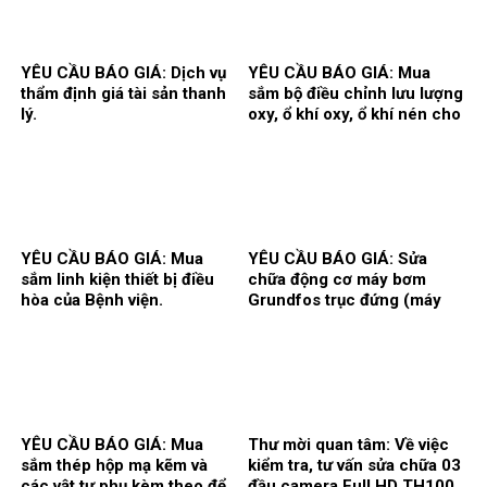
YÊU CẦU BÁO GIÁ: Dịch vụ
YÊU CẦU BÁO GIÁ: Mua
thẩm định giá tài sản thanh
sắm bộ điều chỉnh lưu lượng
lý.
oxy, ổ khí oxy, ổ khí nén cho
các khoa/trung tâm.
YÊU CẦU BÁO GIÁ: Mua
YÊU CẦU BÁO GIÁ: Sửa
sắm linh kiện thiết bị điều
chữa động cơ máy bơm
hòa của Bệnh viện.
Grundfos trục đứng (máy
bơm số 2) và máy bơm Teral
trục ngang (máy bơm số 3)
tại trạm bơm nước tổng của
Bệnh viện.
YÊU CẦU BÁO GIÁ: Mua
Thư mời quan tâm: Về việc
sắm thép hộp mạ kẽm và
kiểm tra, tư vấn sửa chữa 03
các vật tư phụ kèm theo để
đầu camera Full HD TH100,