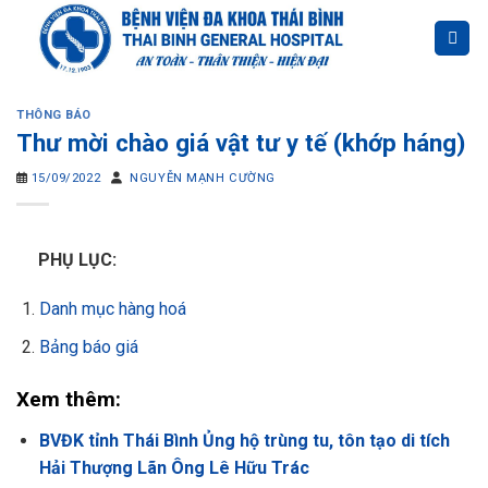
Skip
to
content
THÔNG BÁO
Thư mời chào giá vật tư y tế (khớp háng)
15/09/2022
NGUYỄN MẠNH CƯỜNG
PHỤ LỤC:
Danh mục hàng hoá
Bảng báo giá
Xem thêm:
BVĐK tỉnh Thái Bình Ủng hộ trùng tu, tôn tạo di tích
Hải Thượng Lãn Ông Lê Hữu Trác