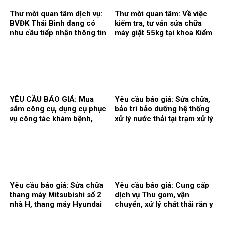
Thư mời quan tâm dịch vụ:
Thư mời quan tâm: Về việc
BVĐK Thái Bình đang có
kiểm tra, tư vấn sửa chữa
nhu cầu tiếp nhận thông tin
máy giặt 55kg tại khoa Kiểm
để tham khảo, xấy dựng tính
soát nhiễm khuẩn.
năng, kỹ thuật, tiêu chuẩn
chất lượng và giá kế hoạch
của gói thầy cung cấp phần
mềm tổng thể Bệnh viện.
YÊU CẦU BÁO GIÁ: Mua
Yêu cầu báo giá: Sửa chữa,
sắm công cụ, dụng cụ phục
bảo trì bảo dưỡng hệ thống
vụ công tác khám bệnh,
xử lý nước thải tại trạm xử lý
chữa bệnh tại Bệnh viện
nước thải của Bệnh viện Đa
năm 2026 (Đợt 2)
khoa Thái Bình.
Yêu cầu báo giá: Sửa chữa
Yêu cầu báo giá: Cung cấp
thang máy Mitsubishi số 2
dịch vụ Thu gom, vận
nhà H, thang máy Hyundai
chuyển, xử lý chất thải rắn y
số 1 nhà C.
tế nguy hại và chai lọ thủy
tinh thông thường tại bệnh