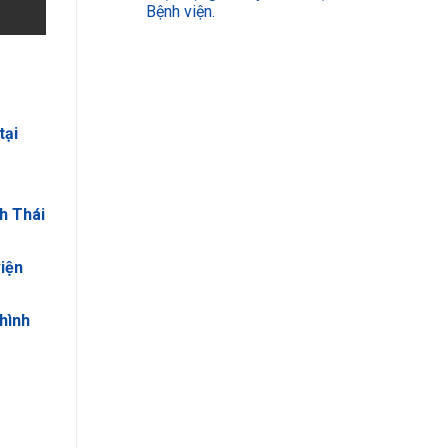
Bệnh viện.
tại
nh Thái
iện
hình