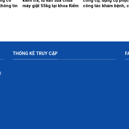
ang có
kiểm tra, tư vấn sửa chữa
công cụ, dụng cụ phục
thông tin
máy giặt 55kg tại khoa Kiểm
công tác khám bệnh, 
dựng tính
soát nhiễm khuẩn.
bệnh tại Bệnh viện nă
êu chuẩn
2026 (Đợt 2)
kế hoạch
 cấp phần
 viện.
THỐNG KÊ TRUY CẬP
F
g