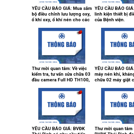
YÊU CẦU BÁO GIÁ: Mua sắm
YÊU CẦU BÁO GIÁ
bộ điều chỉnh lưu lượng oxy,
linh kiện thiết bị đ
ổ khí oxy, ổ khí nén cho các
của Bệnh viện.
khoa/trung tâm.
Thư mời quan tâm: Về việc
YÊU CẦU BÁO GIÁ
kiểm tra, tư vấn sửa chữa 03
máy nén khí, khán
đầu camera Full HD TH100,
chữa 02 máy giặt 
01 màn hình Full HD, hãng
nghiệp Model: XT- 
sản xuất: Karl Storz của
Hãng sx: Shanghai
khoa Gây mê hồi sức.
Qingsheng Washi
Equipment CO., Ltd
Kiểm soát nhiễm k
YÊU CẦU BÁO GIÁ: BVĐK
Thư mời quan tâm 