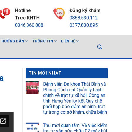
Hotline
Đăng ký khám
Trực KHTH
0868.530.112
0346.360.808
0377.830.895
HƯỚNG DẪN
THÔNG TIN
LIÊN HỆ
TIN MỚI NHẤT
a
Bệnh viện Đa khoa Thái Bình và
Phòng Cảnh sát Quản lý hành
chính về trật tự xã hội, Công an
tỉnh Hưng Yên ký kết Quy chế
phối hợp bảo đảm an ninh, trật
tự trong cơ sở khám, chữa bệnh
Thư mời quan tâm: Về việc kiểm
tra, tư vấn sửa chữa 02 máy hút