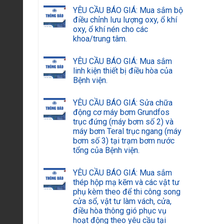
YÊU CẦU BÁO GIÁ: Mua sắm bộ
điều chỉnh lưu lượng oxy, ổ khí
oxy, ổ khí nén cho các
khoa/trung tâm.
YÊU CẦU BÁO GIÁ: Mua sắm
linh kiện thiết bị điều hòa của
Bệnh viện.
YÊU CẦU BÁO GIÁ: Sửa chữa
động cơ máy bơm Grundfos
trục đứng (máy bơm số 2) và
máy bơm Teral trục ngang (máy
bơm số 3) tại trạm bơm nước
tổng của Bệnh viện.
YÊU CẦU BÁO GIÁ: Mua sắm
thép hộp mạ kẽm và các vật tư
phụ kèm theo để thi công song
cửa sổ, vật tư làm vách, cửa,
điều hòa thông gió phục vụ
hoạt động theo yêu cầu tại