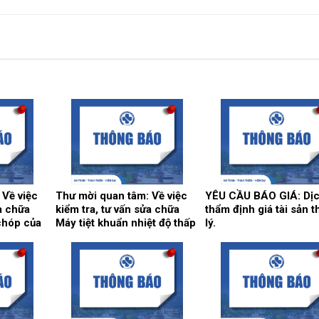
 Về việc
Thư mời quan tâm: Về việc
YÊU CẦU BÁO GIÁ: Dịc
ửa chữa
kiểm tra, tư vấn sửa chữa
thẩm định giá tài sản 
chóp của
Máy tiệt khuẩn nhiệt độ thấp
lý.
t.
tại khoa Kiểm soát nhiễm
khuẩn.