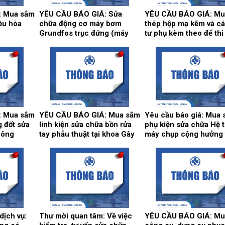
: Mua sắm
YÊU CẦU BÁO GIÁ: Sửa
YÊU CẦU BÁO GIÁ: Mu
iều hòa
chữa động cơ máy bơm
thép hộp mạ kẽm và cá
Grundfos trục đứng (máy
tư phụ kèm theo để th
bơm số 2) và máy bơm Teral
song cửa sổ, vật tư làm
trục ngang (máy bơm số 3)
cửa, điều hòa thông gi
tại trạm bơm nước tổng của
phục vụ hoạt động the
Bệnh viện.
cầu tại Bệnh viện.
: Mua sắm
YÊU CẦU BÁO GIÁ: Mua sắm
Yêu cầu báo giá: Mua
g đốt sửa
linh kiện sửa chữa bồn rửa
phụ kiện sửa chữa Hệ 
công
tay phẫu thuật tại khoa Gây
máy chụp cộng hưởng 
70F,
mê hồi sức và khoa Hồi sức
1.5T, hãng sản xuất
tích cực – Chống độc.
Siemens tại Trung tâ
ng
đoán hình ảnh và Điện
. tại khoa
quang can thiệp.
huẩn.
dịch vụ:
Thư mời quan tâm: Về việc
YÊU CẦU BÁO GIÁ: Mu