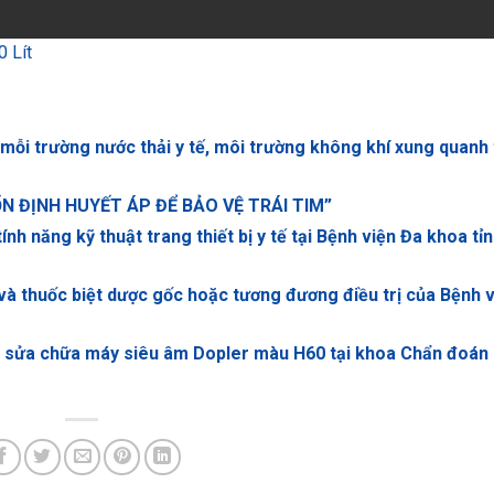
0 Lít
 mỗi trường nước thải y tế, môi trường không khí xung quanh 
“ỔN ĐỊNH HUYẾT ÁP ĐỂ BẢO VỆ TRÁI TIM”
nh năng kỹ thuật trang thiết bị y tế tại Bệnh viện Đa khoa tỉ
à thuốc biệt dược gốc hoặc tương đương điều trị của Bệnh v
ện sửa chữa máy siêu âm Dopler màu H60 tại khoa Chẩn đoán 