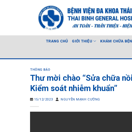
Skip
to
content
TRANG CHỦ
GIỚI THIỆU
KHÁM CHỮA BỆ
THÔNG BÁO
Thư mời chào “Sửa chữa nồi 
Kiểm soát nhiễm khuẩn”
15/12/2023
NGUYỄN MẠNH CƯỜNG