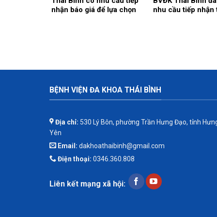
Thái Bình có nhu cầu tiếp
BVĐK Thái Bình đ
nhận báo giá để lựa chọn
nhu cầu tiếp nhận 
đơn vị cung ứng thuốc cho
để tham khảo, xấy 
hoạt động của Nhà thuốc
năng, kỹ thuật, ti
Bệnh viện bổ sung năm
chất lượng và giá 
2026.
của gói thầy cung
mềm tổng thể Bệnh
BỆNH VIỆN ĐA KHOA THÁI BÌNH
Địa chỉ:
530 Lý Bôn, phường Trần Hưng Đạo, tỉnh Hưn
Yên
Email:
dakhoathaibinh@gmail.com
Điện thoại:
0346.360.808
Liên kết mạng xã hội: