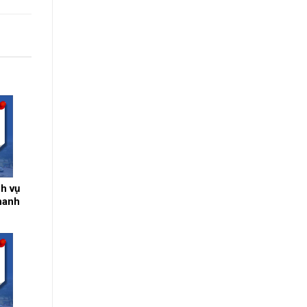
h vụ
thanh