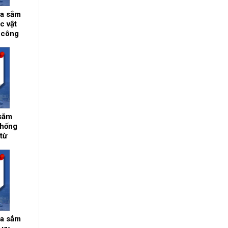
a sắm
c vật
i công
 vách,
ó
o yêu
 sắm
thống
từ
m Chẩn
a sắm