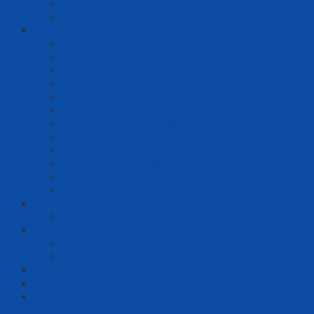
Tra cứu hoá đơn
Hồ sơ, biểu mẫu
THÔNG TIN
Văn bản
Thông báo
Thông tin tuyển dụng
Phác đồ điều trị
Quy trình ISO
Hướng dẫn chuyên môn
Quản lý kinh tế bệnh viện
Thông tin thuốc
Thông tin vật tư
Giá dịch vụ khám chữa bệnh
Thư viện hình ảnh
Thư viện video
LIÊN HỆ
Thông tin liên hệ
Tiếng Việt
Tiếng Việt
English
Đăng nhập
Newsletter