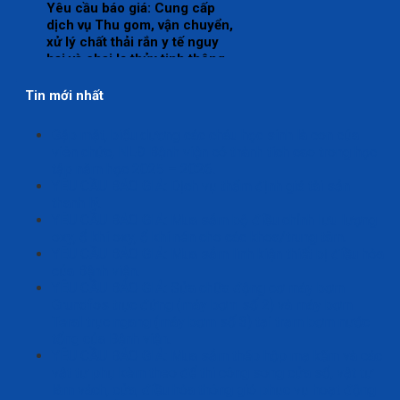
Yêu cầu báo giá: Cung cấp
dịch vụ Thu gom, vận chuyển,
xử lý chất thải rắn y tế nguy
hại và chai lọ thủy tinh thông
thường tại bệnh viện Đa khoa
Thái Bình năm 2026-2028 (24
Tin mới nhất
tháng).
Gặp mặt, biểu dương các cháu học sinh là con của
viên chức, NLĐ Bệnh viện có thành tích cao trong học
tập năm học 2025 – 2026.
YÊU CẦU BÁO GIÁ: Dịch vụ thẩm định giá tài sản
thanh lý.
YÊU CẦU BÁO GIÁ: Mua sắm bộ điều chỉnh lưu lượng
oxy, ổ khí oxy, ổ khí nén cho các khoa/trung tâm.
YÊU CẦU BÁO GIÁ: Mua sắm linh kiện thiết bị điều hòa
của Bệnh viện.
YÊU CẦU BÁO GIÁ: Sửa chữa động cơ máy bơm
Grundfos trục đứng (máy bơm số 2) và máy bơm
Teral trục ngang (máy bơm số 3) tại trạm bơm nước
tổng của Bệnh viện.
YÊU CẦU BÁO GIÁ: Mua sắm thép hộp mạ kẽm và các
vật tư phụ kèm theo để thi công song cửa sổ, vật tư
làm vách, cửa, điều hòa thông gió phục vụ hoạt động