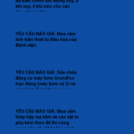
bộ điều chỉnh lưu lượng oxy, ổ
khí oxy, ổ khí nén cho các
khoa/trung tâm.
YÊU CẦU BÁO GIÁ: Mua sắm
linh kiện thiết bị điều hòa của
Bệnh viện.
YÊU CẦU BÁO GIÁ: Sửa chữa
động cơ máy bơm Grundfos
trục đứng (máy bơm số 2) và
máy bơm Teral trục ngang
(máy bơm số 3) tại trạm bơm
nước tổng của Bệnh viện.
YÊU CẦU BÁO GIÁ: Mua sắm
thép hộp mạ kẽm và các vật tư
phụ kèm theo để thi công
song cửa sổ, vật tư làm vách,