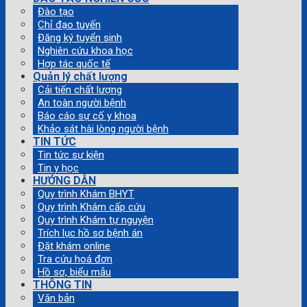
Đào tạo
Chỉ đạo tuyến
Đăng ký tuyển sinh
Nghiên cứu khoa học
Hợp tác quốc tế
Quản lý chất lượng
Cải tiến chất lượng
An toàn người bệnh
Báo cáo sự cố y khoa
Khảo sát hài lòng người bệnh
TIN TỨC
Tin tức sự kiện
Tin y học
HƯỚNG DẪN
Quy trình Khám BHYT
Quy trình Khám cấp cứu
Quy trình Khám tự nguyện
Trích lục hồ sơ bệnh án
Đặt khám online
Tra cứu hoá đơn
Hồ sơ, biểu mẫu
THÔNG TIN
Văn bản