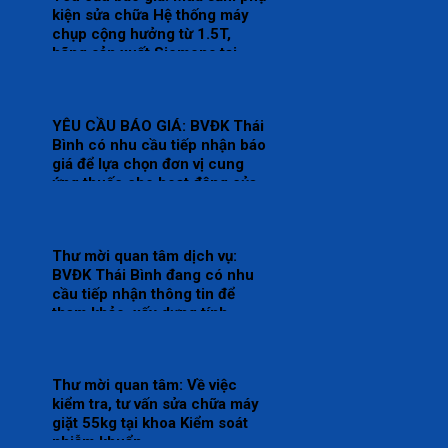
kiện sửa chữa Hệ thống máy
chụp cộng hưởng từ 1.5T,
hãng sản xuất Siemens tại
Trung tâm Chẩn đoán hình
ảnh và Điện quang can thiệp.
YÊU CẦU BÁO GIÁ: BVĐK Thái
Bình có nhu cầu tiếp nhận báo
giá để lựa chọn đơn vị cung
ứng thuốc cho hoạt động của
Nhà thuốc Bệnh viện bổ sung
năm 2026.
Thư mời quan tâm dịch vụ:
BVĐK Thái Bình đang có nhu
cầu tiếp nhận thông tin để
tham khảo, xấy dựng tính
năng, kỹ thuật, tiêu chuẩn
chất lượng và giá kế hoạch của
gói thầy cung cấp phần mềm
Thư mời quan tâm: Về việc
tổng thể Bệnh viện.
kiểm tra, tư vấn sửa chữa máy
giặt 55kg tại khoa Kiểm soát
nhiễm khuẩn.