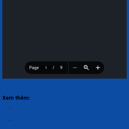
THUMOI1
Xem thêm:
Thư mời chào giá mua sắm dụng cụ phẫu thuật nội
soi cho khoa Gây mê hồi sức
Luật Đấu thầu sửa đổi số 90/2025/QH15 sửa đổi, bổ
sung Luật Đấu thầu 2023