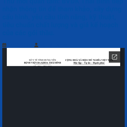
Thư mời quan tâm: BVĐK Thái Bình tiếp
nhận thông tin để tham khảo, xây dựng
cấu hình, yêu cầu tính năng, kỹ thuật,
tiêu chuẩn chất lượng và giá kế hoạch
của các gói thầu.
17/10/2025
Vũ Hải Dương