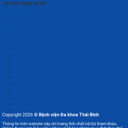
Liên kết mạng xã hội:
Thống kê truy cập
FanPage
TRANG CHỦ
GIỚI THIỆU
KHÁM CHỮA BỆNH
ĐÀO TẠO NGHIÊN CỨU
Quản lý chất lượng
TIN TỨC
HƯỚNG DẪN
THÔNG TIN
LIÊN HỆ
Tiếng Việt
Copyright 2026 ©
Bệnh viện Đa khoa Thái Bình
Thông tin trên website này chỉ mang tính chất nội bộ tham khảo;