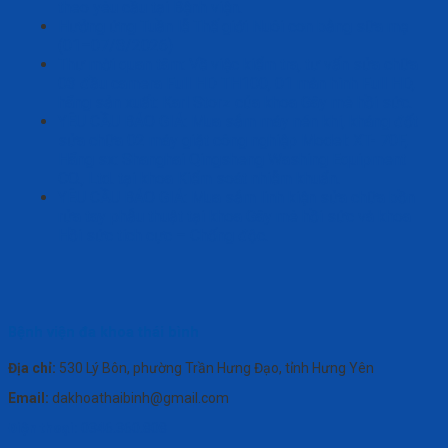
theo yêu cầu tại Bệnh viện.
Hưởng ứng Tuần lễ Thế giới Nuôi con bằng sữa mẹ
(01–07/8/2026)
Thư mời quan tâm: Về việc kiểm tra, tư vấn sửa chữa
03 đầu camera Full HD TH100, 01 màn hình Full HD,
hãng sản xuất: Karl Storz của khoa Gây mê hồi sức.
YÊU CẦU BÁO GIÁ: Mua sắm máy nén khí, kháng đốt
sửa chữa 02 máy giặt công nghiệp Model: XT- 70F,
Hãng sx: Shanghai Qingsheng Washing Equipment
CO., Ltd. tại khoa Kiểm soát nhiễm khuẩn.
YÊU CẦU BÁO GIÁ: Mua sắm linh kiện sửa chữa bồn
rửa tay phẫu thuật tại khoa Gây mê hồi sức và khoa
Hồi sức tích cực – Chống độc.
Bệnh viện đa khoa thái bình
Địa chỉ:
530 Lý Bôn, phường Trần Hưng Đạo, tỉnh Hưng Yên
Email:
dakhoathaibinh@gmail.com
Điện thoại:
0346.360.808