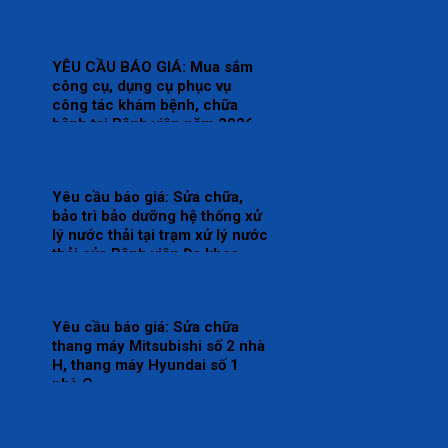
YÊU CẦU BÁO GIÁ: Mua sắm
công cụ, dụng cụ phục vụ
công tác khám bệnh, chữa
bệnh tại Bệnh viện năm 2026
(Đợt 2)
Yêu cầu báo giá: Sửa chữa,
bảo trì bảo dưỡng hệ thống xử
lý nước thải tại trạm xử lý nước
thải của Bệnh viện Đa khoa
Thái Bình.
Yêu cầu báo giá: Sửa chữa
thang máy Mitsubishi số 2 nhà
H, thang máy Hyundai số 1
nhà C.