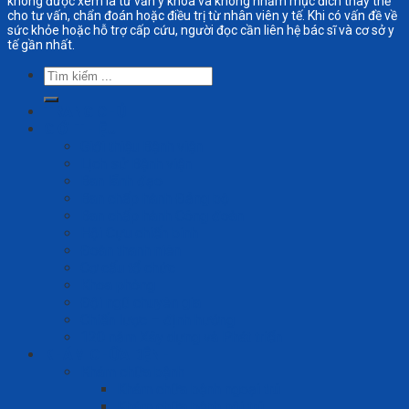
không được xem là tư vấn y khoa và không nhằm mục đích thay thế
cho tư vấn, chẩn đoán hoặc điều trị từ nhân viên y tế. Khi có vấn đề về
sức khỏe hoặc hỗ trợ cấp cứu, người đọc cần liên hệ bác sĩ và cơ sở y
tế gần nhất.
Tìm
kiếm:
TRANG CHỦ
GIỚI THIỆU
Giới thiệu Bệnh viện
Lịch sử Bệnh viện
Ban lãnh đạo
Ban chấp hành Đảng bộ
Ban chấp hành Công đoàn
Hội Cựu chiến binh
Đoàn thanh niên
Cơ cấu tổ chức
Khoa phòng
Đội ngũ chuyên gia
Chiến lược – định hướng
120 năm Xây dựng và Phát triển
KHÁM CHỮA BỆNH
Khám chữa bệnh
Khám chữa bệnh ngoại trú
Khám chữa bệnh nội trú