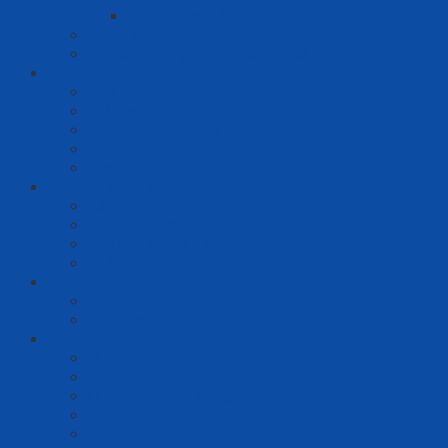
Khám chữa bệnh theo yêu cầu
Chăm sóc người bệnh
Truyền thông giáo dục sức khoẻ
ĐÀO TẠO NGHIÊN CỨU
Đào tạo
Chỉ đạo tuyến
Đăng ký tuyển sinh
Nghiên cứu khoa học
Hợp tác quốc tế
Quản lý chất lượng
Cải tiến chất lượng
An toàn người bệnh
Báo cáo sự cố y khoa
Khảo sát hài lòng người bệnh
TIN TỨC
Tin tức sự kiện
Tin y học
HƯỚNG DẪN
Quy trình Khám BHYT
Quy trình Khám cấp cứu
Quy trình Khám tự nguyện
Trích lục hồ sơ bệnh án
Đặt khám online