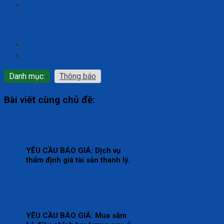
Thư mời chào giá “Mua sắm hóa chất phục vụ khám
bệnh, chữa bệnh đến 31/3/2024 của Bệnh viện Đa
khoa tỉnh Thái Bình (danh mục mua sắm cấp địa
phương năm 2023-2024 không trúng thầu) “
Danh mục, tỷ lệ, điều kiện thanh toán Thuốc BHYT
Bệnh viện xanh – Không khói thuốc
Danh mục:
Thông báo
Bài viết cùng chủ đề:
YÊU CẦU BÁO GIÁ: Dịch vụ
thẩm định giá tài sản thanh lý.
YÊU CẦU BÁO GIÁ: Mua sắm