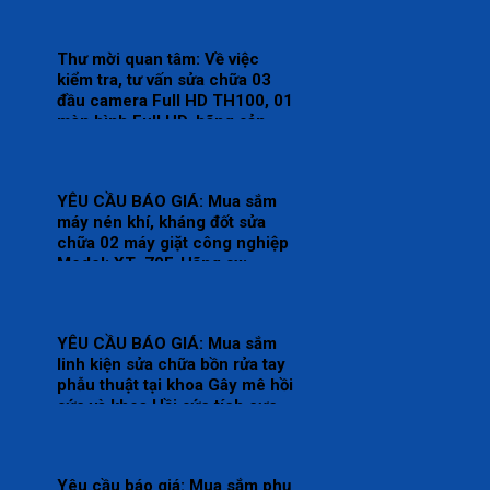
cửa, điều hòa thông gió phục
vụ hoạt động theo yêu cầu tại
Bệnh viện.
Thư mời quan tâm: Về việc
kiểm tra, tư vấn sửa chữa 03
đầu camera Full HD TH100, 01
màn hình Full HD, hãng sản
xuất: Karl Storz của khoa Gây
mê hồi sức.
YÊU CẦU BÁO GIÁ: Mua sắm
máy nén khí, kháng đốt sửa
chữa 02 máy giặt công nghiệp
Model: XT- 70F, Hãng sx:
Shanghai Qingsheng Washing
Equipment CO., Ltd. tại khoa
Kiểm soát nhiễm khuẩn.
YÊU CẦU BÁO GIÁ: Mua sắm
linh kiện sửa chữa bồn rửa tay
phẫu thuật tại khoa Gây mê hồi
sức và khoa Hồi sức tích cực –
Chống độc.
Yêu cầu báo giá: Mua sắm phụ