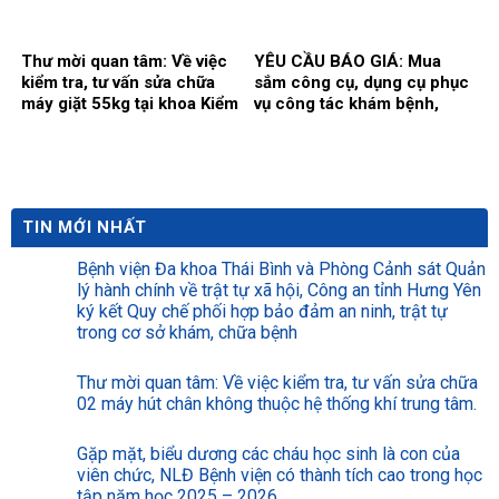
mềm tổng thể Bệnh viện.
Thư mời quan tâm: Về việc
YÊU CẦU BÁO GIÁ: Mua
kiểm tra, tư vấn sửa chữa
sắm công cụ, dụng cụ phục
máy giặt 55kg tại khoa Kiểm
vụ công tác khám bệnh,
soát nhiễm khuẩn.
chữa bệnh tại Bệnh viện
năm 2026 (Đợt 2)
TIN MỚI NHẤT
Bệnh viện Đa khoa Thái Bình và Phòng Cảnh sát Quản
lý hành chính về trật tự xã hội, Công an tỉnh Hưng Yên
ký kết Quy chế phối hợp bảo đảm an ninh, trật tự
trong cơ sở khám, chữa bệnh
Thư mời quan tâm: Về việc kiểm tra, tư vấn sửa chữa
02 máy hút chân không thuộc hệ thống khí trung tâm.
Gặp mặt, biểu dương các cháu học sinh là con của
viên chức, NLĐ Bệnh viện có thành tích cao trong học
tập năm học 2025 – 2026.