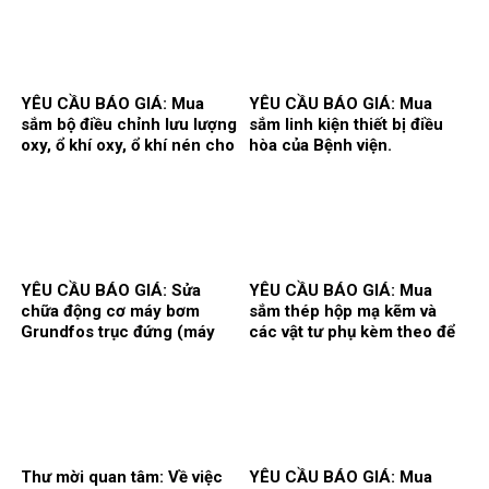
khuẩn.
YÊU CẦU BÁO GIÁ: Mua
YÊU CẦU BÁO GIÁ: Mua
sắm bộ điều chỉnh lưu lượng
sắm linh kiện thiết bị điều
oxy, ổ khí oxy, ổ khí nén cho
hòa của Bệnh viện.
các khoa/trung tâm.
YÊU CẦU BÁO GIÁ: Sửa
YÊU CẦU BÁO GIÁ: Mua
chữa động cơ máy bơm
sắm thép hộp mạ kẽm và
Grundfos trục đứng (máy
các vật tư phụ kèm theo để
bơm số 2) và máy bơm Teral
thi công song cửa sổ, vật tư
trục ngang (máy bơm số 3)
làm vách, cửa, điều hòa
tại trạm bơm nước tổng của
thông gió phục vụ hoạt động
Bệnh viện.
theo yêu cầu tại Bệnh viện.
Thư mời quan tâm: Về việc
YÊU CẦU BÁO GIÁ: Mua