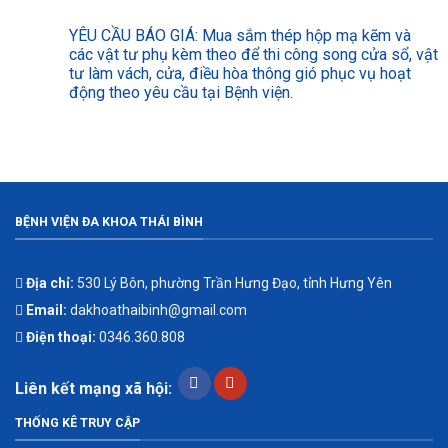
YÊU CẦU BÁO GIÁ: Mua sắm thép hộp mạ kẽm và
các vật tư phụ kèm theo để thi công song cửa sổ, vật
tư làm vách, cửa, điều hòa thông gió phục vụ hoạt
động theo yêu cầu tại Bệnh viện.
BỆNH VIỆN ĐA KHOA THÁI BÌNH
Địa chỉ:
530 Lý Bôn, phường Trần Hưng Đạo, tỉnh Hưng Yên
Email:
dakhoathaibinh@gmail.com
Điện thoại:
0346.360.808
Liên kết mạng xã hội:
THỐNG KÊ TRUY CẬP