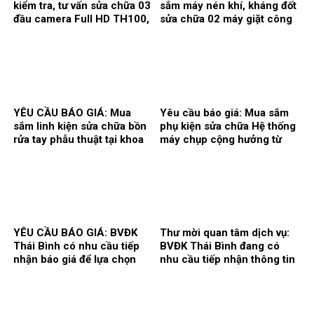
kiểm tra, tư vấn sửa chữa 03
sắm máy nén khí, kháng đốt
đầu camera Full HD TH100,
sửa chữa 02 máy giặt công
01 màn hình Full HD, hãng
nghiệp Model: XT- 70F,
sản xuất: Karl Storz của
Hãng sx: Shanghai
khoa Gây mê hồi sức.
Qingsheng Washing
Equipment CO., Ltd. tại khoa
Kiểm soát nhiễm khuẩn.
YÊU CẦU BÁO GIÁ: Mua
Yêu cầu báo giá: Mua sắm
sắm linh kiện sửa chữa bồn
phụ kiện sửa chữa Hệ thống
rửa tay phẫu thuật tại khoa
máy chụp cộng hưởng từ
Gây mê hồi sức và khoa Hồi
1.5T, hãng sản xuất
sức tích cực – Chống độc.
Siemens tại Trung tâm
Chẩn đoán hình ảnh và Điện
quang can thiệp.
YÊU CẦU BÁO GIÁ: BVĐK
Thư mời quan tâm dịch vụ:
Thái Bình có nhu cầu tiếp
BVĐK Thái Bình đang có
nhận báo giá để lựa chọn
nhu cầu tiếp nhận thông tin
đơn vị cung ứng thuốc cho
để tham khảo, xấy dựng tính
hoạt động của Nhà thuốc
năng, kỹ thuật, tiêu chuẩn
Bệnh viện bổ sung năm
chất lượng và giá kế hoạch
2026.
của gói thầy cung cấp phần