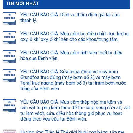
TIN MỚI NHẤT
YÊU CẦU BÁO GIÁ: Dịch vụ thẩm định giá tài sản
thanh lý.
YÊU CẦU BÁO GIÁ: Mua sắm bộ điều chỉnh lưu lượng
oxy, ổ khí oxy, ổ khí nén cho các khoa/trung tâm.
YÊU CẦU BÁO GIÁ: Mua sắm linh kiện thiết bị điều
hòa của Bệnh viện.
YÊU CẦU BÁO GIÁ: Sửa chữa động cơ máy bơm
Grundfos trục đứng (máy bơm số 2) và máy bơm
Teral trục ngang (máy bơm số 3) tại trạm bơm nước
tổng của Bệnh viện.
YÊU CẦU BÁO GIÁ: Mua sắm thép hộp mạ kẽm và
các vật tư phụ kèm theo để thi công song cửa sổ, vật
tư làm vách, cửa, điều hòa thông gió phục vụ hoạt
động theo yêu cầu tại Bệnh viện.
Hưởng ứng Tuần lễ Thế giới Nuôi con bằng sữa mẹ