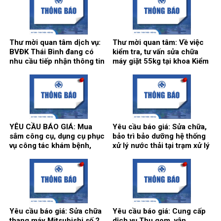
Chẩn đoán hình ảnh và Điện
Bệnh viện bổ sung năm
quang can thiệp.
2026.
Thư mời quan tâm dịch vụ:
Thư mời quan tâm: Về việc
BVĐK Thái Bình đang có
kiểm tra, tư vấn sửa chữa
nhu cầu tiếp nhận thông tin
máy giặt 55kg tại khoa Kiểm
để tham khảo, xấy dựng tính
soát nhiễm khuẩn.
năng, kỹ thuật, tiêu chuẩn
chất lượng và giá kế hoạch
của gói thầy cung cấp phần
mềm tổng thể Bệnh viện.
YÊU CẦU BÁO GIÁ: Mua
Yêu cầu báo giá: Sửa chữa,
sắm công cụ, dụng cụ phục
bảo trì bảo dưỡng hệ thống
vụ công tác khám bệnh,
xử lý nước thải tại trạm xử lý
chữa bệnh tại Bệnh viện
nước thải của Bệnh viện Đa
năm 2026 (Đợt 2)
khoa Thái Bình.
Yêu cầu báo giá: Sửa chữa
Yêu cầu báo giá: Cung cấp
thang máy Mitsubishi số 2
dịch vụ Thu gom, vận