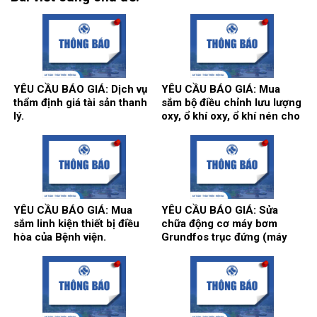
YÊU CẦU BÁO GIÁ: Dịch vụ
YÊU CẦU BÁO GIÁ: Mua
thẩm định giá tài sản thanh
sắm bộ điều chỉnh lưu lượng
lý.
oxy, ổ khí oxy, ổ khí nén cho
các khoa/trung tâm.
YÊU CẦU BÁO GIÁ: Mua
YÊU CẦU BÁO GIÁ: Sửa
sắm linh kiện thiết bị điều
chữa động cơ máy bơm
hòa của Bệnh viện.
Grundfos trục đứng (máy
bơm số 2) và máy bơm Teral
trục ngang (máy bơm số 3)
tại trạm bơm nước tổng của
Bệnh viện.