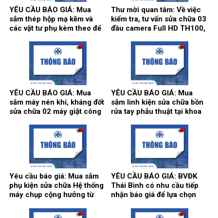
YÊU CẦU BÁO GIÁ: Mua
Thư mời quan tâm: Về việc
sắm thép hộp mạ kẽm và
kiểm tra, tư vấn sửa chữa 03
các vật tư phụ kèm theo để
đầu camera Full HD TH100,
thi công song cửa sổ, vật tư
01 màn hình Full HD, hãng
làm vách, cửa, điều hòa
sản xuất: Karl Storz của
thông gió phục vụ hoạt động
khoa Gây mê hồi sức.
theo yêu cầu tại Bệnh viện.
YÊU CẦU BÁO GIÁ: Mua
YÊU CẦU BÁO GIÁ: Mua
sắm máy nén khí, kháng đốt
sắm linh kiện sửa chữa bồn
sửa chữa 02 máy giặt công
rửa tay phẫu thuật tại khoa
nghiệp Model: XT- 70F,
Gây mê hồi sức và khoa Hồi
Hãng sx: Shanghai
sức tích cực – Chống độc.
Qingsheng Washing
Equipment CO., Ltd. tại khoa
Kiểm soát nhiễm khuẩn.
Yêu cầu báo giá: Mua sắm
YÊU CẦU BÁO GIÁ: BVĐK
phụ kiện sửa chữa Hệ thống
Thái Bình có nhu cầu tiếp
máy chụp cộng hưởng từ
nhận báo giá để lựa chọn
1.5T, hãng sản xuất
đơn vị cung ứng thuốc cho
Siemens tại Trung tâm
hoạt động của Nhà thuốc