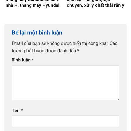
nhà H, thang máy Hyundai
chuyển, xử lý chất thải rắn y
số 1 nhà C.
tế nguy hại và chai lọ thủy
tinh thông thường tại bệnh
viện Đa khoa Thái Bình năm
2026-2028 (24 tháng).
Để lại một bình luận
Email của bạn sẽ không được hiển thị công khai.
Các
trường bắt buộc được đánh dấu
*
Bình luận
*
Tên
*