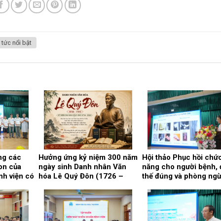
 tức nổi bật
ng các
Hưởng ứng kỷ niệm 300 năm
Hội thảo Phục hồi chứ
on của
ngày sinh Danh nhân Văn
năng cho người bệnh, 
nh viện có
hóa Lê Quý Đôn (1726 –
thế đúng và phòng ng
ng học tập
2026)
biến chứng.
026.