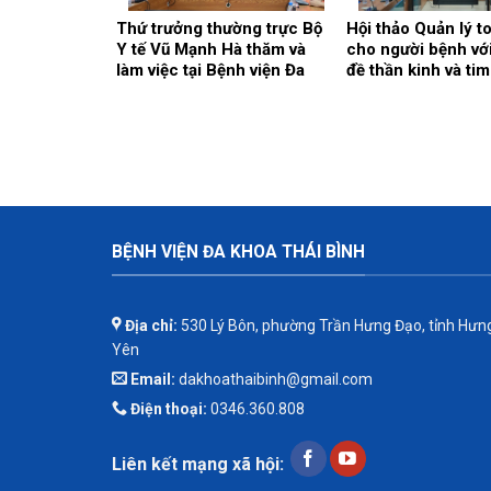
Thứ trưởng thường trực Bộ
Hội thảo Quản lý t
Y tế Vũ Mạnh Hà thăm và
cho người bệnh vớ
làm việc tại Bệnh viện Đa
đề thần kinh và ti
khoa Thái Bình
BỆNH VIỆN ĐA KHOA THÁI BÌNH
Địa chỉ:
530 Lý Bôn, phường Trần Hưng Đạo, tỉnh Hưn
Yên
Email:
dakhoathaibinh@gmail.com
Điện thoại:
0346.360.808
Liên kết mạng xã hội: