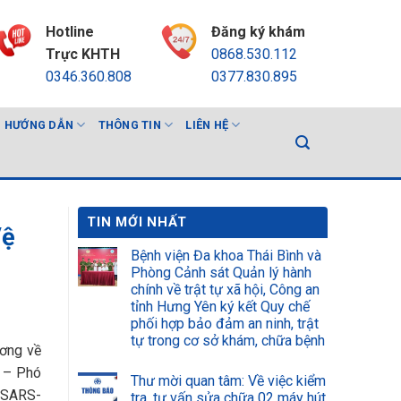
Hotline
Đăng ký khám
Trực KHTH
0868.530.112
0346.360.808
0377.830.895
HƯỚNG DẪN
THÔNG TIN
LIÊN HỆ
TIN MỚI NHẤT
Vệ
Bệnh viện Đa khoa Thái Bình và
Phòng Cảnh sát Quản lý hành
chính về trật tự xã hội, Công an
tỉnh Hưng Yên ký kết Quy chế
phối hợp bảo đảm an ninh, trật
tự trong cơ sở khám, chữa bệnh
ương về
í – Phó
Thư mời quan tâm: Về việc kiểm
m SARS-
tra, tư vấn sửa chữa 02 máy hút