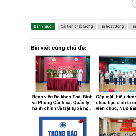
Danh mục:
Cải tiến chất lượng
Tin hoạt động
Tin
Bài viết cùng chủ đề:
Bệnh viện Đa khoa Thái Bình
Gặp mặt, biểu dươ
và Phòng Cảnh sát Quản lý
cháu học sinh là c
hành chính về trật tự xã hội,
viên chức, NLĐ Bệ
Công an tỉnh Hưng Yên ký
thành tích cao tro
kết Quy chế phối hợp bảo
năm học 2025 – 2
đảm an ninh, trật tự trong cơ
sở khám, chữa bệnh