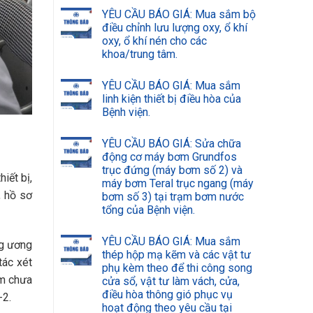
YÊU CẦU BÁO GIÁ: Mua sắm bộ
điều chỉnh lưu lượng oxy, ổ khí
oxy, ổ khí nén cho các
khoa/trung tâm.
YÊU CẦU BÁO GIÁ: Mua sắm
linh kiện thiết bị điều hòa của
Bệnh viện.
YÊU CẦU BÁO GIÁ: Sửa chữa
động cơ máy bơm Grundfos
trục đứng (máy bơm số 2) và
iết bị,
máy bơm Teral trục ngang (máy
, hồ sơ
bơm số 3) tại trạm bơm nước
tổng của Bệnh viện.
YÊU CẦU BÁO GIÁ: Mua sắm
ng ương
thép hộp mạ kẽm và các vật tư
tác xét
phụ kèm theo để thi công song
ểm chưa
cửa sổ, vật tư làm vách, cửa,
điều hòa thông gió phục vụ
-2.
hoạt động theo yêu cầu tại