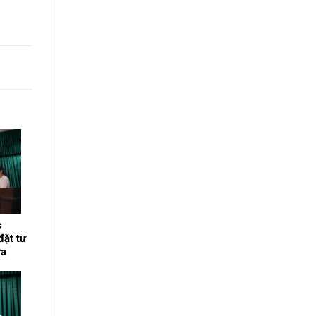
c
đặt tư
ừa