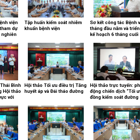
ệnh viện
Tập huấn kiểm soát nhiễm
Sơ kết công tác Bệnh v
 tham dự
khuẩn bệnh viện
tháng đầu năm và triển
c nghiên
kế hoạch 6 tháng cuối
triệt và
2026
n Nghị
 thứ ba
ung ương
 Thái Bình
Hội thảo Tối ưu điều trị Tăng
Hội thảo trực tuyến: ph
g Hội thảo
huyết áp và Đái tháo đường
động chiến dịch “Tối ư
vực với
đồng kiểm soát đường 
tế, nâng
và huyết áp trong quản
ẫu thuật
bệnh nhân đái tháo đ
rị bệnh lý
typ 2”