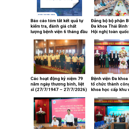
Báo cáo tóm tắt kết quả tự
Đảng bộ bộ phận B
kiểm tra, đánh giá chất
Đa khoa Thái Bình
lượng bệnh viện 6 tháng đầu
Hội nghị toàn quố
năm 2026
cứu, học tập, quán 
triển khai thực hiệ
quyết Hội nghị lần
Ban chấp hành Tr
Đảng khóa XIV
Các hoạt động kỷ niệm 79
Bệnh viện Đa khoa
năm ngày thương binh, liệt
tổ chức thành côn
sĩ (27/7/1947 – 27/7/2026)
khoa học cấp khu 
chủ đề: “Kết nối y 
cao chất lượng ph
và can thiệp điều t
gan, mật, tụy”