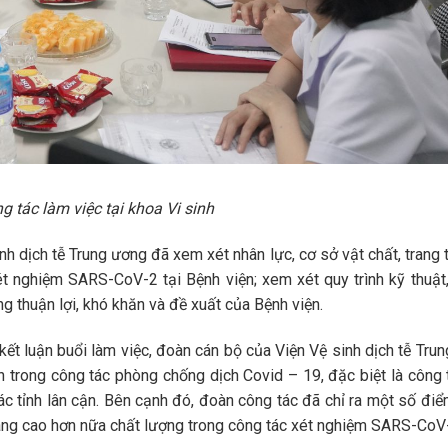
 tác làm việc tại khoa Vi sinh
 dịch tễ Trung ương đã xem xét nhân lực, cơ sở vật chất, trang th
ét nghiệm SARS-CoV-2 tại Bệnh viện; xem xét quy trình kỹ thuật
 thuận lợi, khó khăn và đề xuất của Bệnh viện.
t luận buổi làm việc, đoàn cán bộ của Viện Vệ sinh dịch tễ Tru
 trong công tác phòng chống dịch Covid – 19, đặc biệt là công 
c tỉnh lân cận. Bên cạnh đó, đoàn công tác đã chỉ ra một số đi
âng cao hơn nữa chất lượng trong công tác xét nghiệm SARS-CoV