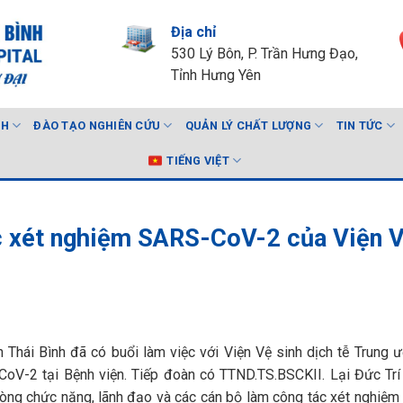
Địa chỉ
530 Lý Bôn, P. Trần Hưng Đạo,
Tỉnh Hưng Yên
NH
ĐÀO TẠO NGHIÊN CỨU
QUẢN LÝ CHẤT LƯỢNG
TIN TỨC
TIẾNG VIỆT
c xét nghiệm SARS-CoV-2 của Viện 
ái Bình đã có buổi làm việc với Viện Vệ sinh dịch tễ Trung 
CoV-2 tại Bệnh viện. Tiếp đoàn có TTND.TS.BSCKII. Lại Đức Tr
hòng chức năng, lãnh đạo và các cán bộ làm công tác xét nghiệ