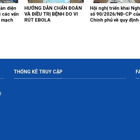
oàn diện
HƯỚNG DẪN CHẨN ĐOÁN
Hội nghị triển khai Ngh
i các vấn
VÀ ĐIỀU TRỊ BỆNH DO VI
số 90/2026/NĐ-CP củ
m mạch
RÚT EBOLA
Chính phủ về quy định
phạt vi phạm hành chí
trong lĩnh vực y tế
THỐNG KÊ TRUY CẬP
F
g