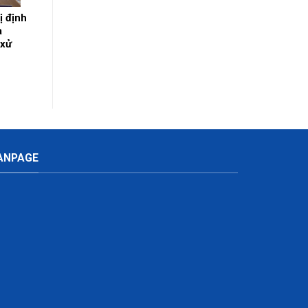
ị định
a
 xử
nh
ANPAGE