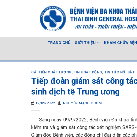
Skip
to
content
TRANG CHỦ
GIỚI THIỆU
KHÁM CHỮA BỆ
CẢI TIẾN CHẤT LƯỢNG
,
TIN HOẠT ĐỘNG
,
TIN TỨC NỔI BẬT
Tiếp đoàn giám sát công tá
sinh dịch tễ Trung ương
12/09/2022
NGUYỄN MẠNH CƯỜNG
Sáng ngày 09/9/2022, Bệnh viện Đa khoa tỉnh Th
kiểm tra và giám sát công tác xét nghiệm SARS-
Giám đốc Bệnh viện, các đồng chí đại diện các p