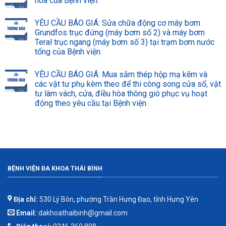
hòa của Bệnh viện.
YÊU CẦU BÁO GIÁ: Sửa chữa động cơ máy bơm
Grundfos trục đứng (máy bơm số 2) và máy bơm
Teral trục ngang (máy bơm số 3) tại trạm bơm nước
tổng của Bệnh viện.
YÊU CẦU BÁO GIÁ: Mua sắm thép hộp mạ kẽm và
các vật tư phụ kèm theo để thi công song cửa sổ, vật
tư làm vách, cửa, điều hòa thông gió phục vụ hoạt
động theo yêu cầu tại Bệnh viện.
BỆNH VIỆN ĐA KHOA THÁI BÌNH
Địa chỉ:
530 Lý Bôn, phường Trần Hưng Đạo, tỉnh Hưng Yên
Email:
dakhoathaibinh@gmail.com