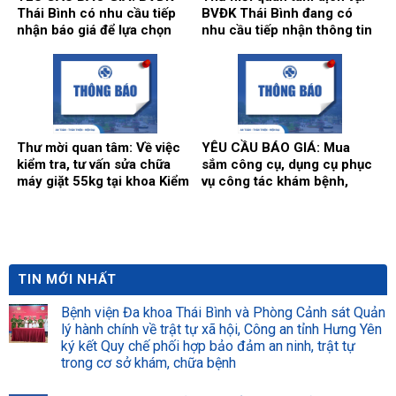
Thái Bình có nhu cầu tiếp
BVĐK Thái Bình đang có
nhận báo giá để lựa chọn
nhu cầu tiếp nhận thông tin
đơn vị cung ứng thuốc cho
để tham khảo, xấy dựng tính
hoạt động của Nhà thuốc
năng, kỹ thuật, tiêu chuẩn
Bệnh viện bổ sung năm
chất lượng và giá kế hoạch
2026.
của gói thầy cung cấp phần
mềm tổng thể Bệnh viện.
Thư mời quan tâm: Về việc
YÊU CẦU BÁO GIÁ: Mua
kiểm tra, tư vấn sửa chữa
sắm công cụ, dụng cụ phục
máy giặt 55kg tại khoa Kiểm
vụ công tác khám bệnh,
soát nhiễm khuẩn.
chữa bệnh tại Bệnh viện
năm 2026 (Đợt 2)
TIN MỚI NHẤT
Bệnh viện Đa khoa Thái Bình và Phòng Cảnh sát Quản
lý hành chính về trật tự xã hội, Công an tỉnh Hưng Yên
ký kết Quy chế phối hợp bảo đảm an ninh, trật tự
trong cơ sở khám, chữa bệnh