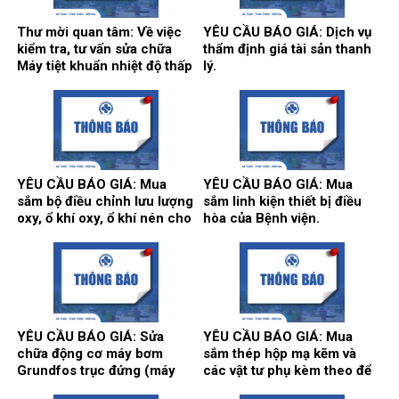
Thư mời quan tâm: Về việc
YÊU CẦU BÁO GIÁ: Dịch vụ
kiểm tra, tư vấn sửa chữa
thẩm định giá tài sản thanh
Máy tiệt khuẩn nhiệt độ thấp
lý.
tại khoa Kiểm soát nhiễm
khuẩn.
YÊU CẦU BÁO GIÁ: Mua
YÊU CẦU BÁO GIÁ: Mua
sắm bộ điều chỉnh lưu lượng
sắm linh kiện thiết bị điều
oxy, ổ khí oxy, ổ khí nén cho
hòa của Bệnh viện.
các khoa/trung tâm.
YÊU CẦU BÁO GIÁ: Sửa
YÊU CẦU BÁO GIÁ: Mua
chữa động cơ máy bơm
sắm thép hộp mạ kẽm và
Grundfos trục đứng (máy
các vật tư phụ kèm theo để
bơm số 2) và máy bơm Teral
thi công song cửa sổ, vật tư