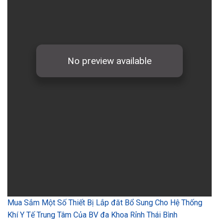
Mua Sắm Một Số Thiết Bị Lắp đăt Bổ Sung Cho Hệ Thống
Khí Y Tế Trung Tâm Của BV đa Khoa Rỉnh Thái Bình