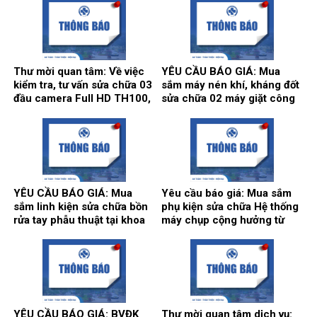
trục ngang (máy bơm số 3)
làm vách, cửa, điều hòa
tại trạm bơm nước tổng của
thông gió phục vụ hoạt động
Bệnh viện.
theo yêu cầu tại Bệnh viện.
Thư mời quan tâm: Về việc
YÊU CẦU BÁO GIÁ: Mua
kiểm tra, tư vấn sửa chữa 03
sắm máy nén khí, kháng đốt
đầu camera Full HD TH100,
sửa chữa 02 máy giặt công
01 màn hình Full HD, hãng
nghiệp Model: XT- 70F,
sản xuất: Karl Storz của
Hãng sx: Shanghai
khoa Gây mê hồi sức.
Qingsheng Washing
Equipment CO., Ltd. tại khoa
Kiểm soát nhiễm khuẩn.
YÊU CẦU BÁO GIÁ: Mua
Yêu cầu báo giá: Mua sắm
sắm linh kiện sửa chữa bồn
phụ kiện sửa chữa Hệ thống
rửa tay phẫu thuật tại khoa
máy chụp cộng hưởng từ
Gây mê hồi sức và khoa Hồi
1.5T, hãng sản xuất
sức tích cực – Chống độc.
Siemens tại Trung tâm
Chẩn đoán hình ảnh và Điện
quang can thiệp.
YÊU CẦU BÁO GIÁ: BVĐK
Thư mời quan tâm dịch vụ: