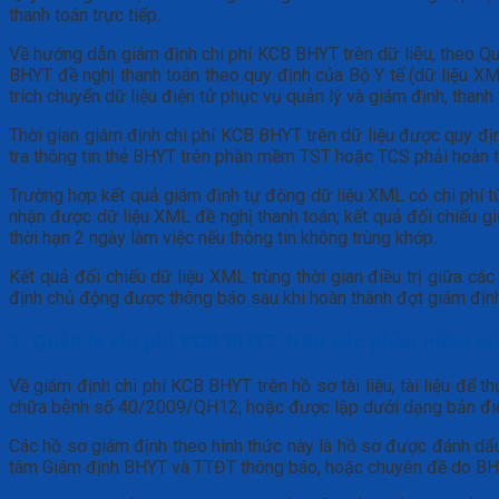
thanh toán trực tiếp.
Về hướng dẫn giám định chi phí KCB BHYT trên dữ liệu, theo Q
BHYT đề nghị thanh toán theo quy định của Bộ Y tế (dữ liệu X
trích chuyển dữ liệu điện tử phục vụ quản lý và giám định, thanh
Thời gian giám định chi phí KCB BHYT trên dữ liệu được quy định 
tra thông tin thẻ BHYT trên phần mềm TST hoặc TCS phải hoàn th
Trường hợp kết quả giám định tự động dữ liệu XML có chi phí 
nhận được dữ liệu XML đề nghị thanh toán; kết quả đối chiếu 
thời hạn 2 ngày làm việc nếu thông tin không trùng khớp.
Kết quả đối chiếu dữ liệu XML trùng thời gian điều trị giữa c
định chủ động được thông báo sau khi hoàn thành đợt giám định
2. Quản lý chi phí KCB BHYT trên các phần mềm c
Về giám định chi phí KCB BHYT trên hồ sơ tài liệu, tài liệu
chữa bệnh số 40/2009/QH12; hoặc được lập dưới dạng bản điện
Các hồ sơ giám định theo hình thức này là hồ sơ được đánh dâ
tâm Giám định BHYT và TTĐT thông báo, hoặc chuyên đề do BHX