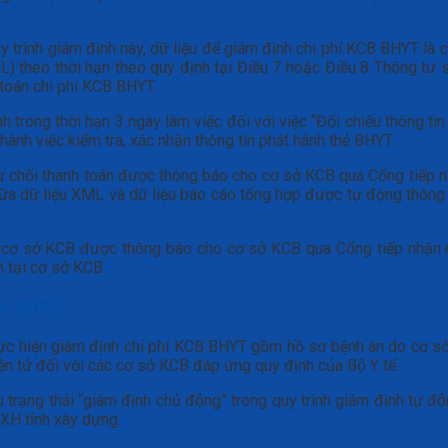
uy trình giám định này, dữ liệu để giám định chi phí KCB BHYT là
ML) theo thời hạn theo quy định tại Điều 7 hoặc Điều 8 Thông t
 toán chi phí KCB BHYT.
trong thời hạn 3 ngày làm việc đối với việc “Đối chiếu thông 
ành việc kiểm tra, xác nhận thông tin phát hành thẻ BHYT.
từ chối thanh toán được thông báo cho cơ sở KCB qua Cổng tiếp n
giữa dữ liệu XML và dữ liệu báo cáo tổng hợp được tự động thôn
ác cơ sở KCB được thông báo cho cơ sở KCB qua Cổng tiếp nhận n
 tại cơ sở KCB.
ủa BHXH
 để thực hiện giám định chi phí KCB BHYT gồm hồ sơ bệnh án do cơ s
 tử đối với các cơ sở KCB đáp ứng quy định của Bộ Y tế.
́u trạng thái “giám định chủ động” trong quy trình giám định tự 
H tỉnh xây dựng.