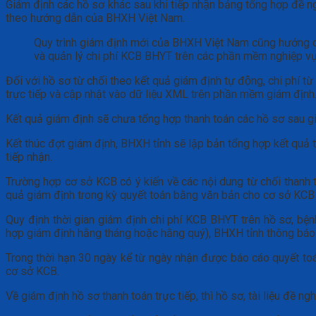
Giám định các hồ sơ khác sau khi tiếp nhận bảng tổng hợp đề 
theo hướng dẫn của BHXH Việt Nam.
Quy trình giám định mới của BHXH Việt Nam cũng hướng
và quản lý chi phí KCB BHYT trên các phần mềm nghiệp 
Đối với hồ sơ từ chối theo kết quả giám định tự động, chi ph
trực tiếp và cập nhật vào dữ liệu XML trên phần mềm giám định
Kết quả giám định sẽ chưa tổng hợp thanh toán các hồ sơ sau gi
Kết thúc đợt giám định, BHXH tỉnh sẽ lập bản tổng hợp kết quả
tiếp nhận.
Trường hợp cơ sở KCB có ý kiến về các nội dung từ chối thanh t
quả giám định trong kỳ quyết toán bằng văn bản cho cơ sở KC
Quy định thời gian giám định chi phí KCB BHYT trên hồ sơ, bện
hợp giám định hằng tháng hoặc hằng quý), BHXH tỉnh thông báo
Trong thời hạn 30 ngày kể từ ngày nhận được báo cáo quyết to
cơ sở KCB.
Về giám định hồ sơ thanh toán trực tiếp, thì hồ sơ, tài liệu 