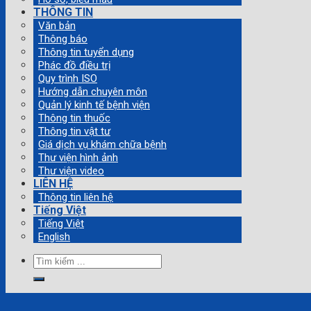
THÔNG TIN
Văn bản
Thông báo
Thông tin tuyển dụng
Phác đồ điều trị
Quy trình ISO
Hướng dẫn chuyên môn
Quản lý kinh tế bệnh viện
Thông tin thuốc
Thông tin vật tư
Giá dịch vụ khám chữa bệnh
Thư viện hình ảnh
Thư viện video
LIÊN HỆ
Thông tin liên hệ
Tiếng Việt
Tiếng Việt
English
Tìm
kiếm: