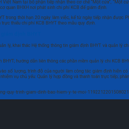
H Việt Nam tại bộ phận tiếp nhận theo cơ chế “Một cửa”, “Một c
ửi cơ quan BHXH nơi phát sinh chi phí KCB để giám định.
trong thời hạn 20 ngày làm việc, kể từ ngày tiếp nhận được Ph
án trực thiếu chi phí KCB BHYT theo mẫu quy định.
in giám định BHYT
n quản lý, khai thác Hệ thống thông tin giám định BHYT và quản lý
 định BHYT; hướng dẫn liên thông các phần mềm quản lý chi KCB B
số lượng, trình độ của người làm công tác giám định hiện có và 
hiệm vụ chủ yếu: Quản lý hợp đồng và thanh toán trực tiếp; phân 
-dung-quy-trinh-giam-dinh-bao-hiem-y-te-moi-119221220150802