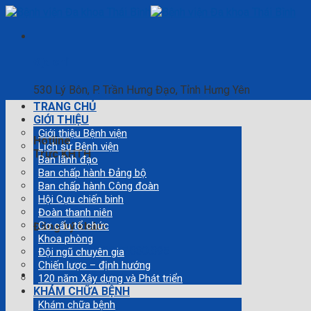
Skip
to
content
Địa chỉ
530 Lý Bôn, P. Trần Hưng Đạo, Tỉnh Hưng Yên
TRANG CHỦ
GIỚI THIỆU
Giới thiệu Bệnh viện
Hotline
Lịch sử Bệnh viện
Trực KHTH
Ban lãnh đạo
Ban chấp hành Đảng bộ
0346.360.808
Ban chấp hành Công đoàn
Hội Cựu chiến binh
Đoàn thanh niên
Cơ cấu tổ chức
Đăng ký khám
Khoa phòng
0868.530.112 0377.830.895
Đội ngũ chuyên gia
Chiến lược – định hướng
120 năm Xây dựng và Phát triển
KHÁM CHỮA BỆNH
Khám chữa bệnh