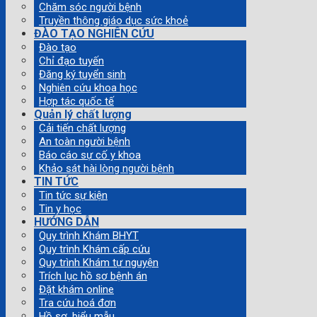
Chăm sóc người bệnh
Truyền thông giáo dục sức khoẻ
ĐÀO TẠO NGHIÊN CỨU
Đào tạo
Chỉ đạo tuyến
Đăng ký tuyển sinh
Nghiên cứu khoa học
Hợp tác quốc tế
Quản lý chất lượng
Cải tiến chất lượng
An toàn người bệnh
Báo cáo sự cố y khoa
Khảo sát hài lòng người bệnh
TIN TỨC
Tin tức sự kiện
Tin y học
HƯỚNG DẪN
Quy trình Khám BHYT
Quy trình Khám cấp cứu
Quy trình Khám tự nguyện
Trích lục hồ sơ bệnh án
Đặt khám online
Tra cứu hoá đơn
Hồ sơ, biểu mẫu