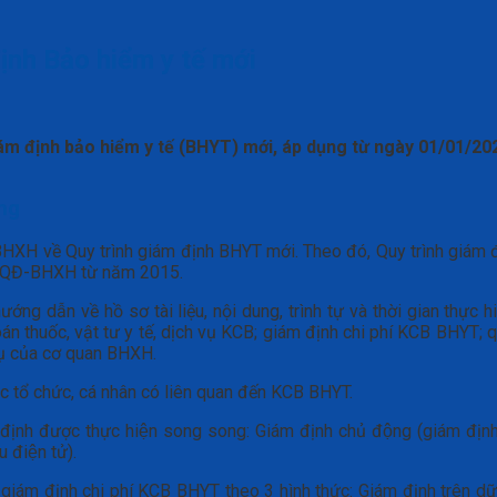
ịnh Bảo hiểm y tế mới
ám định bảo hiểm y tế (BHYT) mới, áp dụng từ ngày
0
1/
0
1/202
ong
 về Quy trình giám định BHYT mới. Theo đó, Quy trình giám đị
56/QĐ-BHXH từ năm 2015.
hướng dẫn về hồ sơ tài liệu, nội dung, trình tự và thời gian thực
 thuốc, vật tư y tế, dịch vụ KCB; giám định chi phí KCB BHYT; qu
ụ của cơ quan BHXH.
ác tổ chức, cá nhân có liên quan đến KCB BHYT.
m định được thực hiện song song: Giám định chủ động (giám địn
 điện tử).
 giám định chi phí KCB BHYT theo 3 hình thức: Giám định trên dữ liê