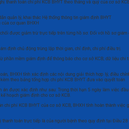
nghị thanh toán chí phí KCB BHYT theo tháng và quý của cơ sở KCB,
 dẫn quản lý, khai thác Hệ thống thông tin giám định BHYT
vụ của cơ quan BHXH
í từ chối được giảm trừ trực tiếp trên từng hồ sơ. Đối với hồ sơ
.
ám định chủ động trùng lặp thời gian, chỉ định, chi phí điều trị.
 từ phần mềm giám định để thông báo cho cơ sở KCB; dữ liệu chi 
oán, BHXH tỉnh xác định các nội dung giải thích hợp lý, điều chỉ
B kèm theo bảng tổng hợp chi phí KCB BHYT đưa vào quyết toán
h án được xác định như sau: Trong thời hạn 5 ngày làm việc đ
 kế hoạch giám định cho cơ sở KCB.
án chi phí KCB BHYT của cơ sở KCB, BHXH tỉnh hoàn thành việc g
đề nghị thanh toán trực tiếp là của người bệnh theo quy định tại Điê