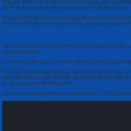
Theo đó, BHXH tỉnh sẽ tiếp nhận hồ sơ theo quy định của BHX
lập Phiếu yêu cầu giám định trong thời hạn 2 ngày làm việc, g
Cơ quan BHXH sẽ thông báo kết quả giám định chi phí KCB BHYT 
định có chi phí được thanh toán trực tiếp, sẽ lập bảng thanh to
3. Hướng dẫn quản lý, khai thác Hệ thống thông t
Quy trình giám định mới của BHXH Việt Nam cũng hướng dẫ
của cơ quan BHXH.
Cụ thể hướng dẫn quản lý, khai thác Hệ thống thông tin giám
Theo Quy trình giám định mới này, Giám đốc BHXH tỉnh căn cứ vào 
người làm công tác giám định vào các bộ phận để thực hiện các n
và vật tư y tế; giám định chuyên đề.
Theo: https://xaydungchinhsach.chinhphu.vn/tu-1-1-2023-ap