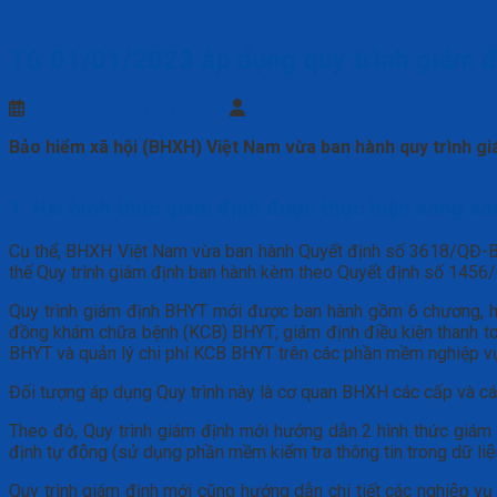
Tin hoạt động
Từ 01/01/2023 áp dụng quy trình giám đ
22/12/2022
23/12/2022
PHÒNG CÔNG TÁC XÃ HỘI
Bảo hiểm xã hội (BHXH) Việt Nam vừa ban hành quy trình gi
1. Hai hình thức giám định được thực hiện song s
Cụ thể, BHXH Việt Nam vừa ban hành Quyết định số 3618/QĐ-BHXH
thế Quy trình giám định ban hành kèm theo Quyết định số 14
Quy trình giám định BHYT mới được ban hành gồm 6 chương, 
đồng khám chữa bệnh (KCB) BHYT; giám định điều kiện thanh toán
BHYT và quản lý chi phí KCB BHYT trên các phần mềm nghiệp v
Đối tượng áp dụng Quy trình này là cơ quan BHXH các cấp và c
Theo đó, Quy trình giám định mới hướng dẫn 2 hình thức giá
định tự động (sử dụng phần mềm kiểm tra thông tin trong dữ liệu
Quy trình giám định mới cũng hướng dẫn chi tiết các nghiệp vụ