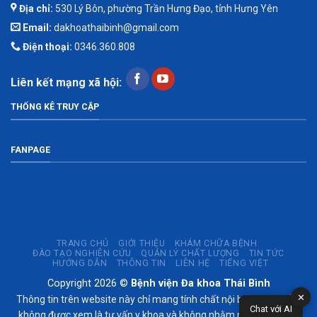
Địa chỉ:
530 Lý Bôn, phường Trần Hưng Đạo, tỉnh Hưng Yên
Email:
dakhoathaibinh@gmail.com
Điện thoại:
0346.360.808
Liên kết mạng xã hội:
THỐNG KÊ TRUY CẬP
FANPAGE
TRANG CHỦ
GIỚI THIỆU
KHÁM CHỮA BỆNH
ĐÀO TẠO NGHIÊN CỨU
QUẢN LÝ CHẤT LƯỢNG
TIN TỨC
HƯỚNG DẪN
THÔNG TIN
LIÊN HỆ
TIẾNG VIỆT
Copyright 2026 ©
Bệnh viện Đa khoa Thái Bình
✕
Thông tin trên website này chỉ mang tính chất nội bộ tham khảo;
Chat với AI
không được xem là tư vấn y khoa và không nhằm mục đích thay