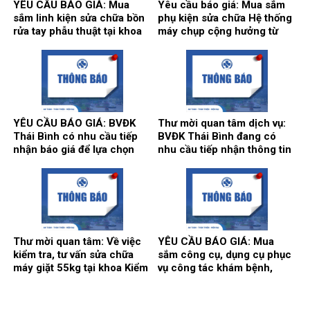
YÊU CẦU BÁO GIÁ: Mua
Yêu cầu báo giá: Mua sắm
sắm linh kiện sửa chữa bồn
phụ kiện sửa chữa Hệ thống
rửa tay phẫu thuật tại khoa
máy chụp cộng hưởng từ
Gây mê hồi sức và khoa Hồi
1.5T, hãng sản xuất
sức tích cực – Chống độc.
Siemens tại Trung tâm
Chẩn đoán hình ảnh và Điện
quang can thiệp.
YÊU CẦU BÁO GIÁ: BVĐK
Thư mời quan tâm dịch vụ:
Thái Bình có nhu cầu tiếp
BVĐK Thái Bình đang có
nhận báo giá để lựa chọn
nhu cầu tiếp nhận thông tin
đơn vị cung ứng thuốc cho
để tham khảo, xấy dựng tính
hoạt động của Nhà thuốc
năng, kỹ thuật, tiêu chuẩn
Bệnh viện bổ sung năm
chất lượng và giá kế hoạch
2026.
của gói thầy cung cấp phần
mềm tổng thể Bệnh viện.
Thư mời quan tâm: Về việc
YÊU CẦU BÁO GIÁ: Mua
kiểm tra, tư vấn sửa chữa
sắm công cụ, dụng cụ phục
máy giặt 55kg tại khoa Kiểm
vụ công tác khám bệnh,
soát nhiễm khuẩn.
chữa bệnh tại Bệnh viện
năm 2026 (Đợt 2)