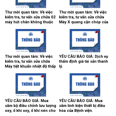
Thư mời quan tâm: Về việc
Thư mời quan tâm: Về việc
kiểm tra, tư vấn sửa chữa 02
kiểm tra, tư vấn sửa chữa
máy hút chân không thuộc
Máy X quang cận chóp của
hệ thống khí trung tâm.
khoa Răng hàm mặt.
Thư mời quan tâm: Về việc
YÊU CẦU BÁO GIÁ: Dịch vụ
kiểm tra, tư vấn sửa chữa
thẩm định giá tài sản thanh
Máy tiệt khuẩn nhiệt độ thấp
lý.
tại khoa Kiểm soát nhiễm
khuẩn.
YÊU CẦU BÁO GIÁ: Mua
YÊU CẦU BÁO GIÁ: Mua
sắm bộ điều chỉnh lưu lượng
sắm linh kiện thiết bị điều
oxy, ổ khí oxy, ổ khí nén cho
hòa của Bệnh viện.
các khoa/trung tâm.