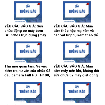
YÊU CẦU BÁO GIÁ: Sửa
YÊU CẦU BÁO GIÁ: Mua
chữa động cơ máy bơm
sắm thép hộp mạ kẽm và
Grundfos trục đứng (máy
các vật tư phụ kèm theo để
bơm số 2) và máy bơm Teral
thi công song cửa sổ, vật tư
trục ngang (máy bơm số 3)
làm vách, cửa, điều hòa
tại trạm bơm nước tổng của
thông gió phục vụ hoạt động
Bệnh viện.
theo yêu cầu tại Bệnh viện.
Thư mời quan tâm: Về việc
YÊU CẦU BÁO GIÁ: Mua
kiểm tra, tư vấn sửa chữa 03
sắm máy nén khí, kháng đốt
đầu camera Full HD TH100,
sửa chữa 02 máy giặt công
01 màn hình Full HD, hãng
nghiệp Model: XT- 70F,
sản xuất: Karl Storz của
Hãng sx: Shanghai
khoa Gây mê hồi sức.
Qingsheng Washing
Equipment CO., Ltd. tại khoa
Kiểm soát nhiễm khuẩn.