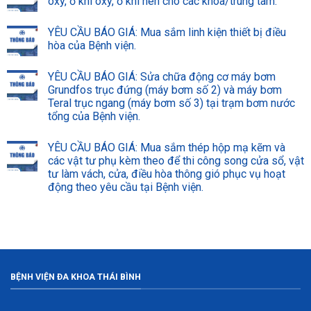
oxy, ổ khí oxy, ổ khí nén cho các khoa/trung tâm.
YÊU CẦU BÁO GIÁ: Mua sắm linh kiện thiết bị điều
hòa của Bệnh viện.
YÊU CẦU BÁO GIÁ: Sửa chữa động cơ máy bơm
Grundfos trục đứng (máy bơm số 2) và máy bơm
Teral trục ngang (máy bơm số 3) tại trạm bơm nước
tổng của Bệnh viện.
YÊU CẦU BÁO GIÁ: Mua sắm thép hộp mạ kẽm và
các vật tư phụ kèm theo để thi công song cửa sổ, vật
tư làm vách, cửa, điều hòa thông gió phục vụ hoạt
động theo yêu cầu tại Bệnh viện.
BỆNH VIỆN ĐA KHOA THÁI BÌNH