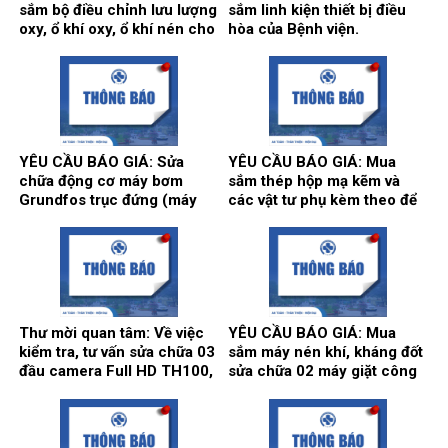
sắm bộ điều chỉnh lưu lượng
sắm linh kiện thiết bị điều
oxy, ổ khí oxy, ổ khí nén cho
hòa của Bệnh viện.
các khoa/trung tâm.
YÊU CẦU BÁO GIÁ: Sửa
YÊU CẦU BÁO GIÁ: Mua
chữa động cơ máy bơm
sắm thép hộp mạ kẽm và
Grundfos trục đứng (máy
các vật tư phụ kèm theo để
bơm số 2) và máy bơm Teral
thi công song cửa sổ, vật tư
trục ngang (máy bơm số 3)
làm vách, cửa, điều hòa
tại trạm bơm nước tổng của
thông gió phục vụ hoạt động
Bệnh viện.
theo yêu cầu tại Bệnh viện.
Thư mời quan tâm: Về việc
YÊU CẦU BÁO GIÁ: Mua
kiểm tra, tư vấn sửa chữa 03
sắm máy nén khí, kháng đốt
đầu camera Full HD TH100,
sửa chữa 02 máy giặt công
01 màn hình Full HD, hãng
nghiệp Model: XT- 70F,
sản xuất: Karl Storz của
Hãng sx: Shanghai
khoa Gây mê hồi sức.
Qingsheng Washing
Equipment CO., Ltd. tại khoa