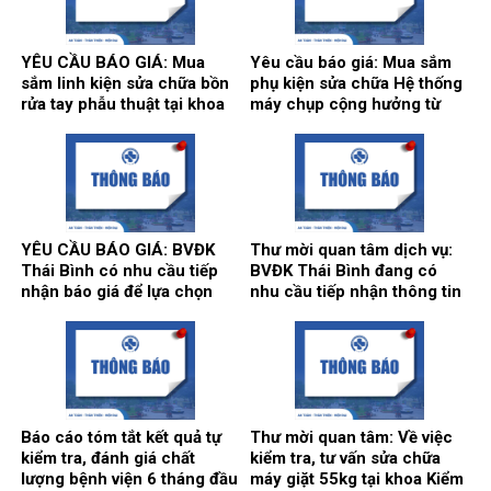
Kiểm soát nhiễm khuẩn.
YÊU CẦU BÁO GIÁ: Mua
Yêu cầu báo giá: Mua sắm
sắm linh kiện sửa chữa bồn
phụ kiện sửa chữa Hệ thống
rửa tay phẫu thuật tại khoa
máy chụp cộng hưởng từ
Gây mê hồi sức và khoa Hồi
1.5T, hãng sản xuất
sức tích cực – Chống độc.
Siemens tại Trung tâm
Chẩn đoán hình ảnh và Điện
quang can thiệp.
YÊU CẦU BÁO GIÁ: BVĐK
Thư mời quan tâm dịch vụ:
Thái Bình có nhu cầu tiếp
BVĐK Thái Bình đang có
nhận báo giá để lựa chọn
nhu cầu tiếp nhận thông tin
đơn vị cung ứng thuốc cho
để tham khảo, xấy dựng tính
hoạt động của Nhà thuốc
năng, kỹ thuật, tiêu chuẩn
Bệnh viện bổ sung năm
chất lượng và giá kế hoạch
2026.
của gói thầy cung cấp phần
mềm tổng thể Bệnh viện.
Báo cáo tóm tắt kết quả tự
Thư mời quan tâm: Về việc
kiểm tra, đánh giá chất
kiểm tra, tư vấn sửa chữa
lượng bệnh viện 6 tháng đầu
máy giặt 55kg tại khoa Kiểm