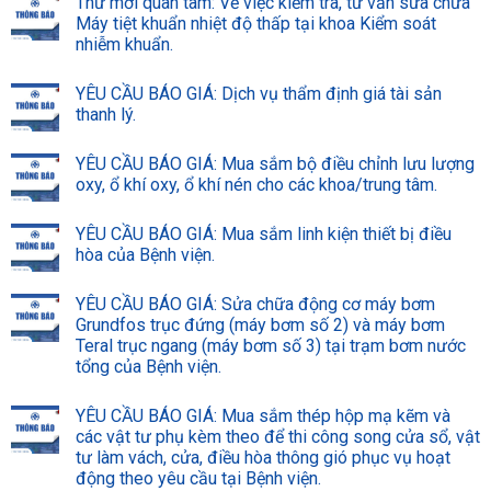
Thư mời quan tâm: Về việc kiểm tra, tư vấn sửa chữa
Máy tiệt khuẩn nhiệt độ thấp tại khoa Kiểm soát
nhiễm khuẩn.
YÊU CẦU BÁO GIÁ: Dịch vụ thẩm định giá tài sản
thanh lý.
YÊU CẦU BÁO GIÁ: Mua sắm bộ điều chỉnh lưu lượng
oxy, ổ khí oxy, ổ khí nén cho các khoa/trung tâm.
YÊU CẦU BÁO GIÁ: Mua sắm linh kiện thiết bị điều
hòa của Bệnh viện.
YÊU CẦU BÁO GIÁ: Sửa chữa động cơ máy bơm
Grundfos trục đứng (máy bơm số 2) và máy bơm
Teral trục ngang (máy bơm số 3) tại trạm bơm nước
tổng của Bệnh viện.
YÊU CẦU BÁO GIÁ: Mua sắm thép hộp mạ kẽm và
các vật tư phụ kèm theo để thi công song cửa sổ, vật
tư làm vách, cửa, điều hòa thông gió phục vụ hoạt
động theo yêu cầu tại Bệnh viện.