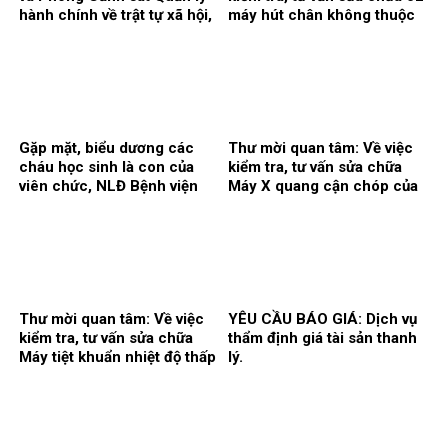
hành chính về trật tự xã hội,
máy hút chân không thuộc
Công an tỉnh Hưng Yên ký
hệ thống khí trung tâm.
kết Quy chế phối hợp bảo
đảm an ninh, trật tự trong cơ
sở khám, chữa bệnh
Gặp mặt, biểu dương các
Thư mời quan tâm: Về việc
cháu học sinh là con của
kiểm tra, tư vấn sửa chữa
viên chức, NLĐ Bệnh viện
Máy X quang cận chóp của
có thành tích cao trong học
khoa Răng hàm mặt.
tập năm học 2025 – 2026.
Thư mời quan tâm: Về việc
YÊU CẦU BÁO GIÁ: Dịch vụ
kiểm tra, tư vấn sửa chữa
thẩm định giá tài sản thanh
Máy tiệt khuẩn nhiệt độ thấp
lý.
tại khoa Kiểm soát nhiễm
khuẩn.