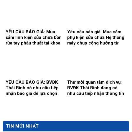
sản xuất: Karl Storz của
Hãng sx: Shanghai
khoa Gây mê hồi sức.
Qingsheng Washing
Equipment CO., Ltd. tại khoa
Kiểm soát nhiễm khuẩn.
YÊU CẦU BÁO GIÁ: Mua
Yêu cầu báo giá: Mua sắm
sắm linh kiện sửa chữa bồn
phụ kiện sửa chữa Hệ thống
rửa tay phẫu thuật tại khoa
máy chụp cộng hưởng từ
Gây mê hồi sức và khoa Hồi
1.5T, hãng sản xuất
sức tích cực – Chống độc.
Siemens tại Trung tâm
Chẩn đoán hình ảnh và Điện
quang can thiệp.
YÊU CẦU BÁO GIÁ: BVĐK
Thư mời quan tâm dịch vụ:
Thái Bình có nhu cầu tiếp
BVĐK Thái Bình đang có
nhận báo giá để lựa chọn
nhu cầu tiếp nhận thông tin
đơn vị cung ứng thuốc cho
để tham khảo, xấy dựng tính
hoạt động của Nhà thuốc
năng, kỹ thuật, tiêu chuẩn
Bệnh viện bổ sung năm
chất lượng và giá kế hoạch
2026.
của gói thầy cung cấp phần
mềm tổng thể Bệnh viện.
TIN MỚI NHẤT