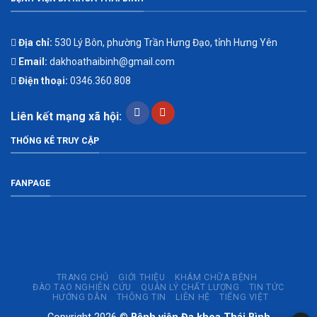
Địa chỉ:
530 Lý Bôn, phường Trần Hưng Đạo, tỉnh Hưng Yên
Email:
dakhoathaibinh@gmail.com
Điện thoại:
0346.360.808
Liên kết mạng xã hội:
THỐNG KÊ TRUY CẬP
FANPAGE
TRANG CHỦ
GIỚI THIỆU
KHÁM CHỮA BỆNH
ĐÀO TẠO NGHIÊN CỨU
QUẢN LÝ CHẤT LƯỢNG
TIN TỨC
HƯỚNG DẪN
THÔNG TIN
LIÊN HỆ
TIẾNG VIỆT