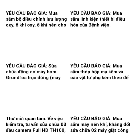
YÊU CẦU BÁO GIÁ: Mua
YÊU CẦU BÁO GIÁ: Mua
sắm bộ điều chỉnh lưu lượng
sắm linh kiện thiết bị điều
oxy, ổ khí oxy, ổ khí nén cho
hòa của Bệnh viện.
các khoa/trung tâm.
YÊU CẦU BÁO GIÁ: Sửa
YÊU CẦU BÁO GIÁ: Mua
chữa động cơ máy bơm
sắm thép hộp mạ kẽm và
Grundfos trục đứng (máy
các vật tư phụ kèm theo để
bơm số 2) và máy bơm Teral
thi công song cửa sổ, vật tư
trục ngang (máy bơm số 3)
làm vách, cửa, điều hòa
tại trạm bơm nước tổng của
thông gió phục vụ hoạt động
Bệnh viện.
theo yêu cầu tại Bệnh viện.
Thư mời quan tâm: Về việc
YÊU CẦU BÁO GIÁ: Mua
kiểm tra, tư vấn sửa chữa 03
sắm máy nén khí, kháng đốt
đầu camera Full HD TH100,
sửa chữa 02 máy giặt công
01 màn hình Full HD, hãng
nghiệp Model: XT- 70F,