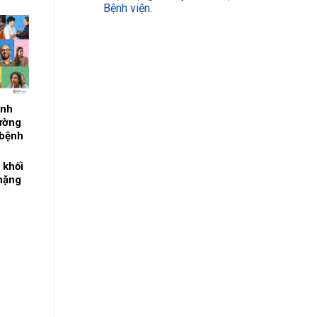
Bệnh viện.
ệnh
ường
 bệnh
nh
 khối
 nặng