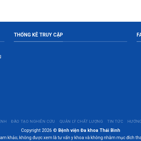
THỐNG KÊ TRUY CẬP
F
g
ỆNH
ĐÀO TẠO NGHIÊN CỨU
QUẢN LÝ CHẤT LƯỢNG
TIN TỨC
HƯỚNG
Copyright 2026 ©
Bệnh viện Đa khoa Thái Bình
tham khảo; không được xem là tư vấn y khoa và không nhằm mục đích thay 