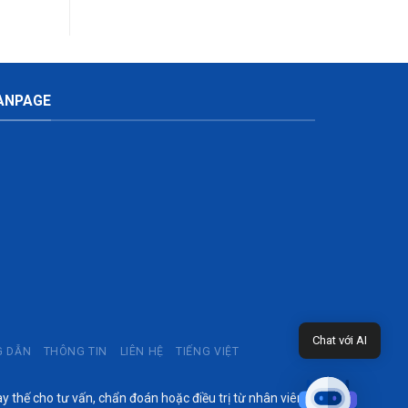
ANPAGE
Chat với AI
 DẪN
THÔNG TIN
LIÊN HỆ
TIẾNG VIỆT
thế cho tư vấn, chẩn đoán hoặc điều trị từ nhân viên y