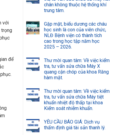
chân không thuộc hệ thống khí
trung tâm.
h với
Gặp mặt, biểu dương các cháu
học sinh là con của viên chức,
 trọng
NLĐ Bệnh viện có thành tích
 phục
cao trong học tập năm học
2025 – 2026.
gian để
Thư mời quan tâm: Về việc kiểm
tra, tư vấn sửa chữa Máy X
ắc
quang cận chóp của khoa Răng
 phục.
hàm mặt.
Thư mời quan tâm: Về việc kiểm
tra, tư vấn sửa chữa Máy tiệt
khuẩn nhiệt độ thấp tại khoa
đóng
Kiểm soát nhiễm khuẩn.
tâm
YÊU CẦU BÁO GIÁ: Dịch vụ
thẩm định giá tài sản thanh lý.