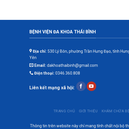
BỆNH VIỆN ĐA KHOA THÁI BÌNH
Địa chỉ:
530 Lý Bôn, phường Trần Hưng Đạo, tỉnh Hưn
Yên
Email:
dakhoathaibinh@gmail.com
Điện thoại:
0346.360.808
Liên kết mạng xã hội:
TRANG CHỦ
GIỚI THIỆU
KHÁM CHỮA B
Thông tin trên website này chỉ mang tính chất nội bộ 