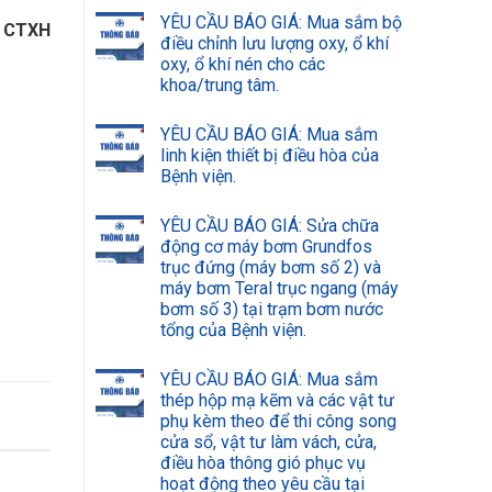
YÊU CẦU BÁO GIÁ: Mua sắm bộ
 CTXH
điều chỉnh lưu lượng oxy, ổ khí
oxy, ổ khí nén cho các
khoa/trung tâm.
YÊU CẦU BÁO GIÁ: Mua sắm
linh kiện thiết bị điều hòa của
Bệnh viện.
YÊU CẦU BÁO GIÁ: Sửa chữa
động cơ máy bơm Grundfos
trục đứng (máy bơm số 2) và
máy bơm Teral trục ngang (máy
bơm số 3) tại trạm bơm nước
tổng của Bệnh viện.
YÊU CẦU BÁO GIÁ: Mua sắm
thép hộp mạ kẽm và các vật tư
phụ kèm theo để thi công song
cửa sổ, vật tư làm vách, cửa,
điều hòa thông gió phục vụ
hoạt động theo yêu cầu tại