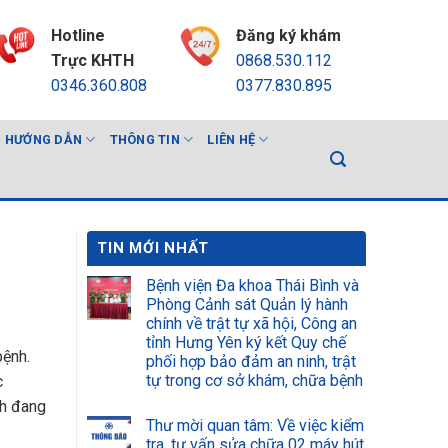
Hotline
Đăng ký khám
Trực KHTH
0868.530.112
0346.360.808
0377.830.895
HƯỚNG DẪN
THÔNG TIN
LIÊN HỆ
TIN MỚI NHẤT
Bệnh viện Đa khoa Thái Bình và
Phòng Cảnh sát Quản lý hành
chính về trật tự xã hội, Công an
tỉnh Hưng Yên ký kết Quy chế
bệnh.
phối hợp bảo đảm an ninh, trật
tự trong cơ sở khám, chữa bệnh
c
nh đang
Thư mời quan tâm: Về việc kiểm
tra, tư vấn sửa chữa 02 máy hút