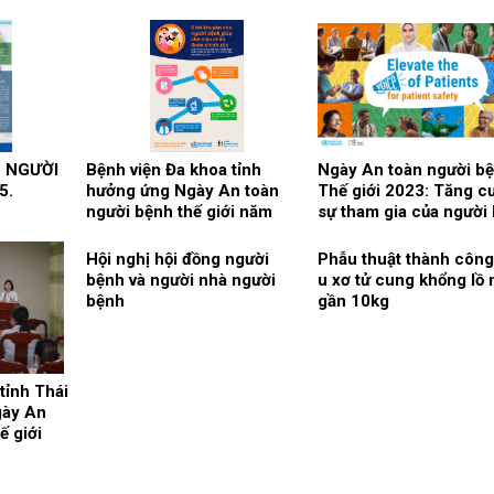
N NGƯỜI
Bệnh viện Đa khoa tỉnh
Ngày An toàn người b
5.
hưởng ứng Ngày An toàn
Thế giới 2023: Tăng c
người bệnh thế giới năm
sự tham gia của người
2024
vì sự An toàn người bệ
Hội nghị hội đồng người
Phẫu thuật thành công
bệnh và người nhà người
u xơ tử cung khổng lồ
bệnh
gần 10kg
tỉnh Thái
gày An
ế giới