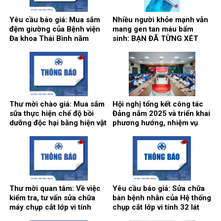
Yêu cầu báo giá: Mua sắm
Nhiều người khỏe mạnh vẫn
đệm giường của Bệnh viện
mang gen tan máu bẩm
Đa khoa Thái Bình năm
sinh: BẠN ĐÃ TỪNG XÉT
2026(lần 2)
NGHIỆM CHƯA?
Thư mời chào giá: Mua sắm
Hội nghị tổng kết công tác
sữa thực hiện chế độ bồi
Đảng năm 2025 và triển khai
dưỡng độc hại bằng hiện vật
phương hướng, nhiệm vụ
của Bệnh viện năm 2026.
năm 2026.
Thư mời quan tâm: Về việc
Yêu cầu báo giá: Sửa chữa
kiểm tra, tư vấn sửa chữa
bàn bệnh nhân của Hệ thống
máy chụp cắt lớp vi tính
chụp cắt lớp vi tính 32 lát
SOMATOM Scope Power
cắt Model: SOMATOM go.