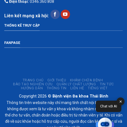
Điện thoại:
0346.360.808
Liên kết mạng xã hội:
THỐNG KÊ TRUY CẬP
FANPAGE
TRANG CHỦ
GIỚI THIỆU
KHÁM CHỮA BỆNH
ĐÀO TẠO NGHIÊN CỨU
QUẢN LÝ CHẤT LƯỢNG
TIN TỨC
HƯỚNG DẪN
THÔNG TIN
LIÊN HỆ
TIẾNG VIỆT
Copyright 2026 ©
Bệnh viện Đa khoa Thái Bình
✕
Thông tin trên website này chỉ mang tính chất nội bộ tham khảo;
Chat với AI
không được xem là tư vấn y khoa và không nhằm mục đích thay
thế cho tư vấn, chẩn đoán hoặc điều trị từ nhân viên y tế. Khi có vấn
đề về sức khỏe hoặc hỗ trợ cấp cứu, người đọc cần liên hệ bác sĩ và