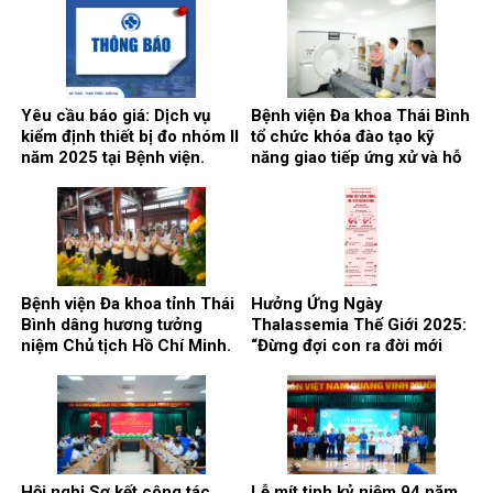
hãng sản xuất Siemens tại
NOW, hãng sản xuất:
Trung tâm chẩn đoán hình
Siemens tại Trung tâm
ảnh và điện can thiệp.
Chẩn đoán hình ảnh và Điện
quang can thiệp.
Yêu cầu báo giá: Dịch vụ
Bệnh viện Đa khoa Thái Bình
kiểm định thiết bị đo nhóm II
tổ chức khóa đào tạo kỹ
năm 2025 tại Bệnh viện.
năng giao tiếp ứng xử và hỗ
trợ chuyên môn về chẩn
đoán hình ảnh.
Bệnh viện Đa khoa tỉnh Thái
Hưởng Ứng Ngày
Bình dâng hương tưởng
Thalassemia Thế Giới 2025:
niệm Chủ tịch Hồ Chí Minh.
“Đừng đợi con ra đời mới
biết mang gen bệnh. Hãy
sàng lọc Thalassemia hôm
nay để bảo vệ gia đình và
tương lai”
Hội nghị Sơ kết công tác
Lễ mít tinh kỷ niệm 94 năm