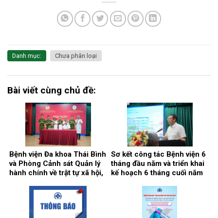
Danh mục:
Chưa phân loại
Bài viết cùng chủ đề:
Bệnh viện Đa khoa Thái Bình
Sơ kết công tác Bệnh viện 6
và Phòng Cảnh sát Quản lý
tháng đầu năm và triển khai
hành chính về trật tự xã hội,
kế hoạch 6 tháng cuối năm
Công an tỉnh Hưng Yên ký
2026
kết Quy chế phối hợp bảo
đảm an ninh, trật tự trong cơ
sở khám, chữa bệnh