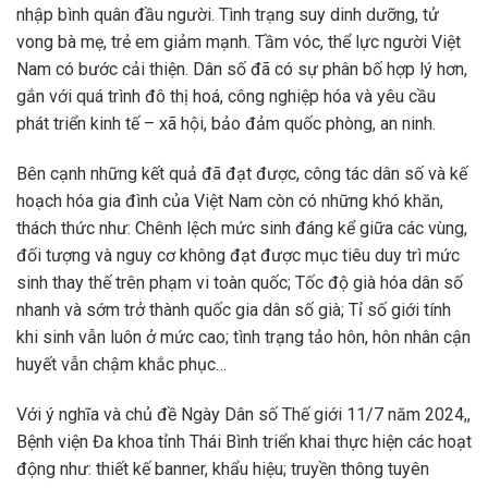
nhập bình quân đầu người. Tình trạng suy dinh dưỡng, tử
vong bà mẹ, trẻ em giảm mạnh. Tầm vóc, thể lực người Việt
Nam có bước cải thiện. Dân số đã có sự phân bố hợp lý hơn,
gắn với quá trình đô thị hoá, công nghiệp hóa và yêu cầu
phát triển kinh tế – xã hội, bảo đảm quốc phòng, an ninh.
Bên cạnh những kết quả đã đạt được, công tác dân số và kế
hoạch hóa gia đình của Việt Nam còn có những khó khăn,
thách thức như: Chênh lệch mức sinh đáng kể giữa các vùng,
đối tượng và nguy cơ không đạt được mục tiêu duy trì mức
sinh thay thế trên phạm vi toàn quốc; Tốc độ già hóa dân số
nhanh và sớm trở thành quốc gia dân số già; Tỉ số giới tính
khi sinh vẫn luôn ở mức cao; tình trạng tảo hôn, hôn nhân cận
huyết vẫn chậm khắc phục…
Với ý nghĩa và chủ đề Ngày Dân số Thế giới 11/7 năm 2024,,
Bệnh viện Đa khoa tỉnh Thái Bình triển khai thực hiện các hoạt
động như: thiết kế banner, khẩu hiệu; truyền thông tuyên