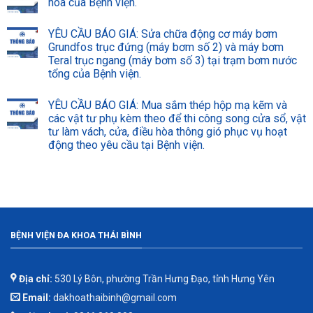
hòa của Bệnh viện.
YÊU CẦU BÁO GIÁ: Sửa chữa động cơ máy bơm
Grundfos trục đứng (máy bơm số 2) và máy bơm
Teral trục ngang (máy bơm số 3) tại trạm bơm nước
tổng của Bệnh viện.
YÊU CẦU BÁO GIÁ: Mua sắm thép hộp mạ kẽm và
các vật tư phụ kèm theo để thi công song cửa sổ, vật
tư làm vách, cửa, điều hòa thông gió phục vụ hoạt
động theo yêu cầu tại Bệnh viện.
BỆNH VIỆN ĐA KHOA THÁI BÌNH
Địa chỉ:
530 Lý Bôn, phường Trần Hưng Đạo, tỉnh Hưng Yên
Email:
dakhoathaibinh@gmail.com