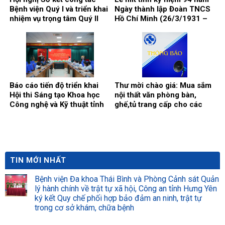
Bệnh viện Quý I và triển khai
Ngày thành lập Đoàn TNCS
nhiệm vụ trọng tâm Quý II
Hồ Chí Minh (26/3/1931 –
năm 2025
26/3/2025).
Báo cáo tiến độ triển khai
Thư mời chào giá: Mua sắm
Hội thi Sáng tạo Khoa học
nội thất văn phòng bàn,
Công nghệ và Kỹ thuật tỉnh
ghế,tủ trang cấp cho các
Thái Bình lần thứ XI, năm
khoa, phòng của Bệnh viện
2024 – 2025.
năm 2025.
TIN MỚI NHẤT
Bệnh viện Đa khoa Thái Bình và Phòng Cảnh sát Quản
lý hành chính về trật tự xã hội, Công an tỉnh Hưng Yên
ký kết Quy chế phối hợp bảo đảm an ninh, trật tự
trong cơ sở khám, chữa bệnh