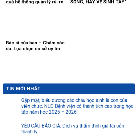
quả hệ thống quản lý rủi ro
SỐNG, HÃY VỆ SINH TAY”
tại bệnh viện
Bác sĩ của bạn – Chăm sóc
da: Lựa chọn cơ sở uy tín
TIN MỚI NHẤT
Gặp mặt, biểu dương các cháu học sinh là con của
viên chức, NLĐ Bệnh viện có thành tích cao trong học
tập năm học 2025 – 2026.
YÊU CẦU BÁO GIÁ: Dịch vụ thẩm định giá tài sản
thanh lý.