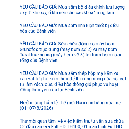
YÊU CẦU BÁO GIÁ: Mua sắm bộ điều chỉnh lưu lượng
oxy, ổ khí oxy, ổ khí nén cho các khoa/trung tâm.
YÊU CẦU BÁO GIÁ: Mua sắm linh kiện thiết bị điều
hòa của Bệnh viện.
YÊU CẦU BÁO GIÁ: Sửa chữa động cơ máy bơm
Grundfos trục đứng (máy bơm số 2) và máy bơm
Teral trục ngang (máy bơm số 3) tại trạm bơm nước
tổng của Bệnh viện.
YÊU CẦU BÁO GIÁ: Mua sắm thép hộp mạ kẽm và
các vật tư phụ kèm theo để thi công song cửa sổ, vật
tư làm vách, cửa, điều hòa thông gió phục vụ hoạt
động theo yêu cầu tại Bệnh viện.
Hưởng ứng Tuần lễ Thế giới Nuôi con bằng sữa mẹ
(01–07/8/2026)
Thư mời quan tâm: Về việc kiểm tra, tư vấn sửa chữa
03 đầu camera Full HD TH100, 01 màn hình Full HD,