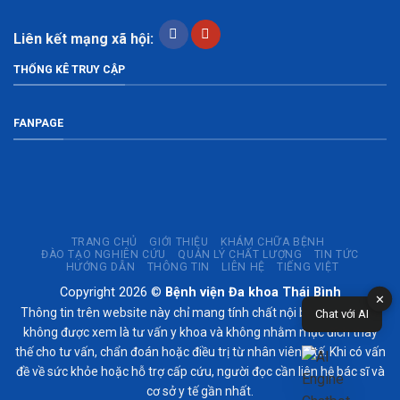
Liên kết mạng xã hội:
THỐNG KÊ TRUY CẬP
FANPAGE
TRANG CHỦ
GIỚI THIỆU
KHÁM CHỮA BỆNH
ĐÀO TẠO NGHIÊN CỨU
QUẢN LÝ CHẤT LƯỢNG
TIN TỨC
HƯỚNG DẪN
THÔNG TIN
LIÊN HỆ
TIẾNG VIỆT
Copyright 2026 ©
Bệnh viện Đa khoa Thái Bình
✕
Thông tin trên website này chỉ mang tính chất nội bộ tham khảo;
Chat với AI
không được xem là tư vấn y khoa và không nhằm mục đích thay
thế cho tư vấn, chẩn đoán hoặc điều trị từ nhân viên y tế. Khi có vấn
đề về sức khỏe hoặc hỗ trợ cấp cứu, người đọc cần liên hệ bác sĩ và
cơ sở y tế gần nhất.