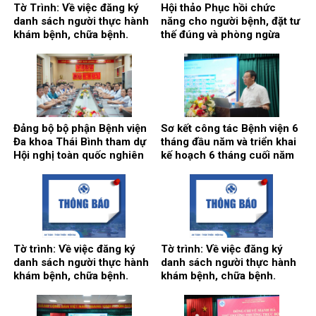
Tờ Trình: Về việc đăng ký
Hội thảo Phục hồi chức
danh sách người thực hành
năng cho người bệnh, đặt tư
khám bệnh, chữa bệnh.
thế đúng và phòng ngừa
biến chứng.
Đảng bộ bộ phận Bệnh viện
Sơ kết công tác Bệnh viện 6
Đa khoa Thái Bình tham dự
tháng đầu năm và triển khai
Hội nghị toàn quốc nghiên
kế hoạch 6 tháng cuối năm
cứu, học tập, quán triệt và
2026
triển khai thực hiện Nghị
quyết Hội nghị lần thứ ba
Ban chấp hành Trung ương
Đảng khóa XIV
Tờ trình: Về việc đăng ký
Tờ trình: Về việc đăng ký
danh sách người thực hành
danh sách người thực hành
khám bệnh, chữa bệnh.
khám bệnh, chữa bệnh.