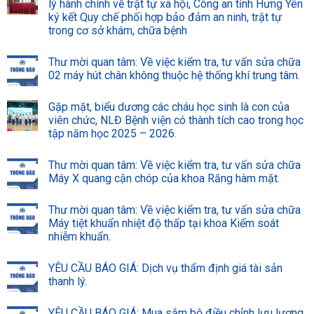
lý hành chính về trật tự xã hội, Công an tỉnh Hưng Yên
ký kết Quy chế phối hợp bảo đảm an ninh, trật tự
trong cơ sở khám, chữa bệnh
Thư mời quan tâm: Về việc kiểm tra, tư vấn sửa chữa
02 máy hút chân không thuộc hệ thống khí trung tâm.
Gặp mặt, biểu dương các cháu học sinh là con của
viên chức, NLĐ Bệnh viện có thành tích cao trong học
tập năm học 2025 – 2026.
Thư mời quan tâm: Về việc kiểm tra, tư vấn sửa chữa
Máy X quang cận chóp của khoa Răng hàm mặt.
Thư mời quan tâm: Về việc kiểm tra, tư vấn sửa chữa
Máy tiệt khuẩn nhiệt độ thấp tại khoa Kiểm soát
nhiễm khuẩn.
YÊU CẦU BÁO GIÁ: Dịch vụ thẩm định giá tài sản
thanh lý.
YÊU CẦU BÁO GIÁ: Mua sắm bộ điều chỉnh lưu lượng