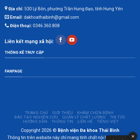
Địa chỉ:
530 Lý Bôn, phường Trần Hưng Đạo, tỉnh Hưng Yên
Email:
dakhoathaibinh@gmail.com
Điện thoại:
0346.360.808
Liên kết mạng xã hội:
THỐNG KÊ TRUY CẬP
FANPAGE
TRANG CHỦ
GIỚI THIỆU
KHÁM CHỮA BỆNH
ĐÀO TẠO NGHIÊN CỨU
QUẢN LÝ CHẤT LƯỢNG
TIN TỨC
HƯỚNG DẪN
THÔNG TIN
LIÊN HỆ
TIẾNG VIỆT
Copyright 2026 ©
Bệnh viện Đa khoa Thái Bình
✕
Thông tin trên website này chỉ mang tính chất nội bộ tham khảo;