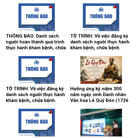
Công an tỉnh Hưng Yên ký
có thành tích cao trong học
kết Quy chế phối hợp bảo
tập năm học 2025 – 2026.
đảm an ninh, trật tự trong cơ
sở khám, chữa bệnh
THÔNG BÁO: Danh sách
TỜ TRÌNH: Về việc đăng ký
người hoàn thành quá trình
danh sách người thực hành
thực hành khám bệnh, chữa
khám bệnh, chữa bệnh.
bệnh.
TỜ TRÌNH: Về việc đăng ký
Hưởng ứng kỷ niệm 300
danh sách người thực hành
năm ngày sinh Danh nhân
khám bệnh, chữa bệnh.
Văn hóa Lê Quý Đôn (1726
– 2026)