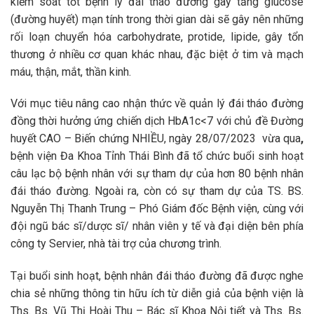
kiểm soát tốt bệnh lý đái tháo đường gây tăng glucose
(đường huyết) mạn tính trong thời gian dài sẽ gây nên những
rối loạn chuyển hóa carbohydrate, protide, lipide, gây tổn
thương ở nhiều cơ quan khác nhau, đặc biệt ở tim và mạch
máu, thận, mắt, thần kinh.
Với mục tiêu nâng cao nhận thức về quản lý đái tháo đường
đồng thời hưởng ứng chiến dịch HbA1c<7 với chủ đề Đường
huyết CAO – Biến chứng NHIỀU, ngày 28/07/2023
vừa qua
,
bệnh viện Đa Khoa Tỉnh Thái Bình đã tổ chức buổi sinh hoạt
câu lạc bộ bệnh nhân với sự tham dự của hơn 80 bệnh nhân
đái tháo đường. Ngoài ra, còn có sự tham dự của TS. BS.
Nguyễn Thị Thanh Trung – Phó Giám đốc Bệnh viện, cùng với
đội ngũ bác sĩ/dược sĩ/ nhân viên y tế và đại diện bên phía
công ty Servier, nhà tài trợ của chương trình.
Tại buổi sinh hoạt, bệnh nhân đái tháo đường đã được nghe
chia sẻ những thông tin hữu ích từ diễn giả của bệnh viện là
Ths. Bs. Vũ Thị Hoài Thu – Bác sĩ Khoa Nội tiết và Ths. Bs.