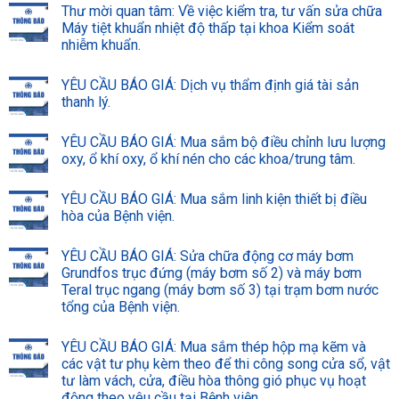
Thư mời quan tâm: Về việc kiểm tra, tư vấn sửa chữa
Máy tiệt khuẩn nhiệt độ thấp tại khoa Kiểm soát
nhiễm khuẩn.
YÊU CẦU BÁO GIÁ: Dịch vụ thẩm định giá tài sản
thanh lý.
YÊU CẦU BÁO GIÁ: Mua sắm bộ điều chỉnh lưu lượng
oxy, ổ khí oxy, ổ khí nén cho các khoa/trung tâm.
YÊU CẦU BÁO GIÁ: Mua sắm linh kiện thiết bị điều
hòa của Bệnh viện.
YÊU CẦU BÁO GIÁ: Sửa chữa động cơ máy bơm
Grundfos trục đứng (máy bơm số 2) và máy bơm
Teral trục ngang (máy bơm số 3) tại trạm bơm nước
tổng của Bệnh viện.
YÊU CẦU BÁO GIÁ: Mua sắm thép hộp mạ kẽm và
các vật tư phụ kèm theo để thi công song cửa sổ, vật
tư làm vách, cửa, điều hòa thông gió phục vụ hoạt
động theo yêu cầu tại Bệnh viện.