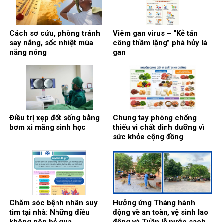
Cách sơ cứu, phòng tránh
Viêm gan virus – “Kẻ tấn
say nắng, sốc nhiệt mùa
công thầm lặng” phá hủy lá
nắng nóng
gan
Điều trị xẹp đốt sống bằng
Chung tay phòng chống
bơm xi măng sinh học
thiếu vi chất dinh dưỡng vì
sức khỏe cộng đồng
Chăm sóc bệnh nhân suy
Hưởng ứng Tháng hành
tim tại nhà: Những điều
động về an toàn, vệ sinh lao
không nên bỏ qua
động và Tuần lễ nước sạch