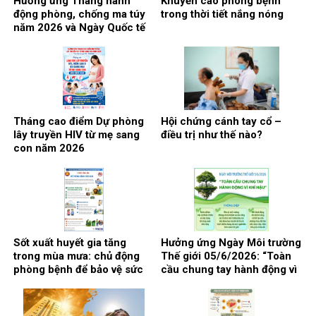
Hưởng ứng Tháng hành
Khuyến cáo phòng bệnh
động phòng, chống ma túy
trong thời tiết nắng nóng
năm 2026 và Ngày Quốc tế
phòng, chống lạm dụng ma
túy 26/6
Tháng cao điểm Dự phòng
Hội chứng cánh tay cổ –
lây truyền HIV từ mẹ sang
điều trị như thế nào?
con năm 2026
Sốt xuất huyết gia tăng
Hưởng ứng Ngày Môi trường
trong mùa mưa: chủ động
Thế giới 05/6/2026: “Toàn
phòng bệnh để bảo vệ sức
cầu chung tay hành động vì
khỏe
khí hậu”