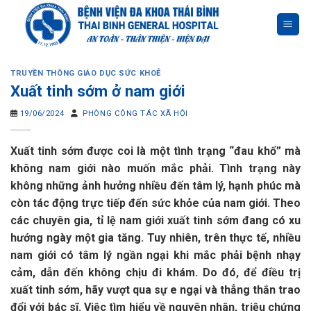
Skip
to
content
TRUYỀN THÔNG GIÁO DỤC SỨC KHOẺ
Xuất tinh sớm ở nam giới
19/06/2024
PHÒNG CÔNG TÁC XÃ HỘI
Xuất tinh sớm được coi là một tình trạng “đau khổ” mà
không nam giới nào muốn mắc phải. Tình trạng này
không những ảnh hưởng nhiều đến tâm lý, hạnh phúc mà
còn tác động trực tiếp đến sức khỏe của nam giới. Theo
các chuyên gia, tỉ lệ nam giới xuất tinh sớm đang có xu
hướng ngày một gia tăng. Tuy nhiên, trên thực tế, nhiều
nam giới có tâm lý ngần ngại khi mắc phải bệnh nhạy
cảm, dẫn đến không chịu đi khám. Do đó, để điều trị
xuất tinh sớm, hãy vượt qua sự e ngại và thẳng thắn trao
đổi với bác sĩ. Việc tìm hiểu về nguyên nhân, triệu chứng