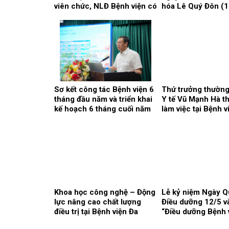
viên chức, NLĐ Bệnh viện có
hóa Lê Quý Đôn (
thành tích cao trong học tập
2026)
năm học 2025 – 2026.
Sơ kết công tác Bệnh viện 6
Thứ trưởng thường
tháng đầu năm và triển khai
Y tế Vũ Mạnh Hà t
kế hoạch 6 tháng cuối năm
làm việc tại Bệnh v
2026
khoa Thái Bình
Khoa học công nghệ – Động
Lễ kỷ niệm Ngày Q
lực nâng cao chất lượng
Điều dưỡng 12/5 v
điều trị tại Bệnh viện Đa
“Điều dưỡng Bệnh 
khoa Thái Bình
khoa Thái Bình: N