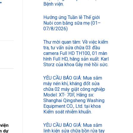
”
Bệnh viện.
Hưởng ứng Tuần lễ Thế giới
Nuôi con bằng sữa mẹ (01–
07/8/2026)
Thư mời quan tâm: Về việc kiểm
tra, tư vấn sửa chữa 03 đầu
camera Full HD TH100, 01 màn
hình Full HD, hãng sản xuất: Karl
Storz của khoa Gây mê hồi sức.
YÊU CẦU BÁO GIÁ: Mua sắm
máy nén khí, kháng đốt sửa
chữa 02 máy giặt công nghiệp
Model: XT- 70F, Hãng sx:
Shanghai Qingsheng Washing
Equipment CO., Ltd. tại khoa
Kiểm soát nhiễm khuẩn.
YÊU CẦU BÁO GIÁ: Mua sắm
viện
linh kiện sửa chữa bồn rửa tay
m dự