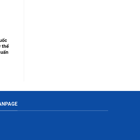
Quốc
 thể
huấn
ô tạng
Thái
ANPAGE