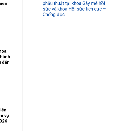
phẫu thuật tại khoa Gây mê hồi
hiên
sức và khoa Hồi sức tích cực –
t và
Chống độc.
hị
 ba
ương
hoa
 hành
g đến
viện
ệm vụ
2026