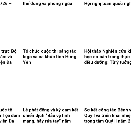
1726 –
thế đúng và phòng ngừa
Hội nghị toàn quốc ng
biến chứng.
cứu, học tập, quán triệ
triển khai thực hiện Ng
quyết Hội nghị lần thứ
Ban chấp hành Trung 
Đảng khóa XIV
 trực Bộ
Tổ chức cuộc thi sáng tác
Hội thảo Nghiên cứu k
hăm và
logo va ca khúc tỉnh Hưng
học cơ bản trong thực
iện Đa
Yên
điều dưỡng: Từ ý tưởn
đề cương.
uốc tế
Lễ phát động và ký cam kết
Sơ kết công tác Bệnh 
à Tọa đàm
chiến dịch “Bảo vệ tính
Quý I và triển khai nhi
viện Đa
mạng, hãy rửa tay” năm
trọng tâm Quý II năm 
ắm vững
2026