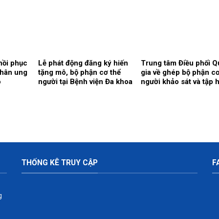
 công nghệ
”
hồi phục
Lễ phát động đăng ký hiến
Trung tâm Điều phối 
nhân ung
tặng mô, bộ phận cơ thể
gia về ghép bộ phận cơ
o
người tại Bệnh viện Đa khoa
người khảo sát và tập 
Thái Bình – Cho đi là còn
về tư vấn hiến, ghép m
mãi
tại Bệnh viện Đa khoa 
Bình.
THỐNG KÊ TRUY CẬP
F
g