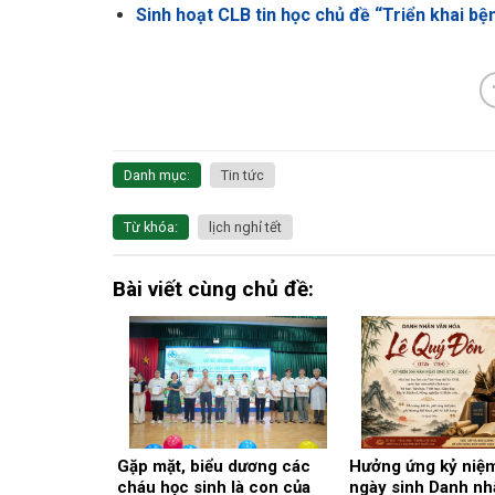
Sinh hoạt CLB tin học chủ đề “Triển khai bện
Danh mục:
Tin tức
Từ khóa:
lịch nghỉ tết
Bài viết cùng chủ đề:
Gặp mặt, biểu dương các
Hưởng ứng kỷ niệ
cháu học sinh là con của
ngày sinh Danh nh