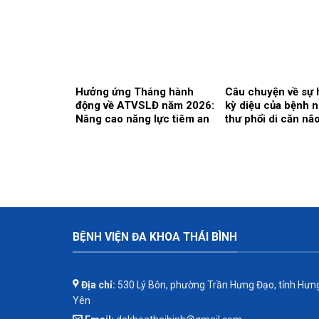
tri thức – Kết nối
– Hội nhập quốc tế
Hưởng ứng Tháng hành
Câu chuyện về sự 
động về ATVSLĐ năm 2026:
kỳ diệu của bệnh 
Nâng cao năng lực tiêm an
thư phổi di căn nã
toàn và phòng ngừa phơi
nhiễm cho đội ngũ Điều
dưỡng, Kỹ thuật y
BỆNH VIỆN ĐA KHOA THÁI BÌNH
Địa chỉ:
530 Lý Bôn, phường Trần Hưng Đạo, tỉnh Hưn
Yên