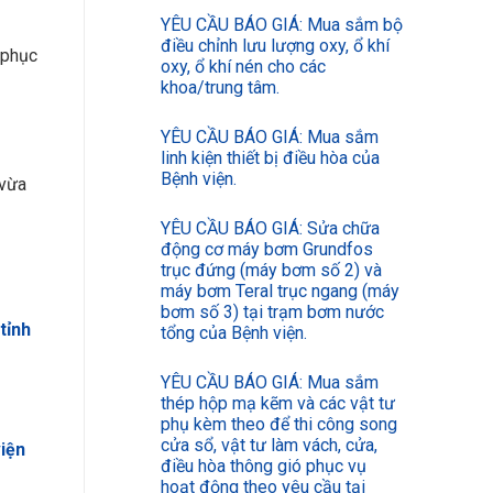
YÊU CẦU BÁO GIÁ: Mua sắm bộ
điều chỉnh lưu lượng oxy, ổ khí
 phục
oxy, ổ khí nén cho các
khoa/trung tâm.
YÊU CẦU BÁO GIÁ: Mua sắm
linh kiện thiết bị điều hòa của
Bệnh viện.
 vừa
YÊU CẦU BÁO GIÁ: Sửa chữa
động cơ máy bơm Grundfos
trục đứng (máy bơm số 2) và
máy bơm Teral trục ngang (máy
bơm số 3) tại trạm bơm nước
tỉnh
tổng của Bệnh viện.
YÊU CẦU BÁO GIÁ: Mua sắm
thép hộp mạ kẽm và các vật tư
phụ kèm theo để thi công song
cửa sổ, vật tư làm vách, cửa,
iện
điều hòa thông gió phục vụ
hoạt động theo yêu cầu tại