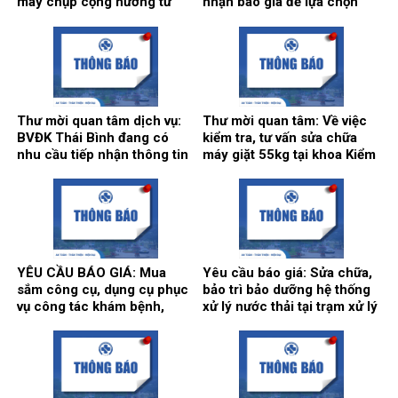
máy chụp cộng hưởng từ
nhận báo giá để lựa chọn
1.5T, hãng sản xuất
đơn vị cung ứng thuốc cho
Siemens tại Trung tâm
hoạt động của Nhà thuốc
Chẩn đoán hình ảnh và Điện
Bệnh viện bổ sung năm
quang can thiệp.
2026.
Thư mời quan tâm dịch vụ:
Thư mời quan tâm: Về việc
BVĐK Thái Bình đang có
kiểm tra, tư vấn sửa chữa
nhu cầu tiếp nhận thông tin
máy giặt 55kg tại khoa Kiểm
để tham khảo, xấy dựng tính
soát nhiễm khuẩn.
năng, kỹ thuật, tiêu chuẩn
chất lượng và giá kế hoạch
của gói thầy cung cấp phần
mềm tổng thể Bệnh viện.
YÊU CẦU BÁO GIÁ: Mua
Yêu cầu báo giá: Sửa chữa,
sắm công cụ, dụng cụ phục
bảo trì bảo dưỡng hệ thống
vụ công tác khám bệnh,
xử lý nước thải tại trạm xử lý
chữa bệnh tại Bệnh viện
nước thải của Bệnh viện Đa
năm 2026 (Đợt 2)
khoa Thái Bình.