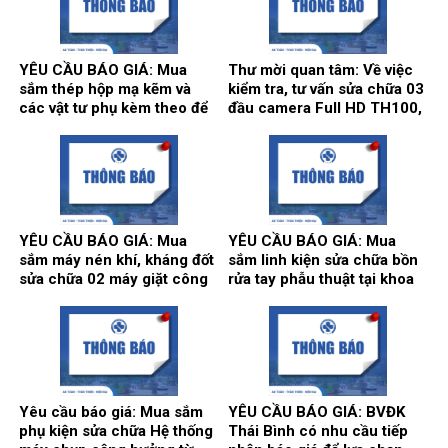
Bệnh viện.
YÊU CẦU BÁO GIÁ: Mua
Thư mời quan tâm: Về việc
sắm thép hộp mạ kẽm và
kiểm tra, tư vấn sửa chữa 03
các vật tư phụ kèm theo để
đầu camera Full HD TH100,
thi công song cửa sổ, vật tư
01 màn hình Full HD, hãng
làm vách, cửa, điều hòa
sản xuất: Karl Storz của
thông gió phục vụ hoạt động
khoa Gây mê hồi sức.
theo yêu cầu tại Bệnh viện.
YÊU CẦU BÁO GIÁ: Mua
YÊU CẦU BÁO GIÁ: Mua
sắm máy nén khí, kháng đốt
sắm linh kiện sửa chữa bồn
sửa chữa 02 máy giặt công
rửa tay phẫu thuật tại khoa
nghiệp Model: XT- 70F,
Gây mê hồi sức và khoa Hồi
Hãng sx: Shanghai
sức tích cực – Chống độc.
Qingsheng Washing
Equipment CO., Ltd. tại khoa
Kiểm soát nhiễm khuẩn.
Yêu cầu báo giá: Mua sắm
YÊU CẦU BÁO GIÁ: BVĐK
phụ kiện sửa chữa Hệ thống
Thái Bình có nhu cầu tiếp