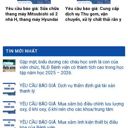
Yêu cầu báo giá: Sửa chữa
Yêu cầu báo giá: Cung cấp
thang máy Mitsubishi số 2
dịch vụ Thu gom, vận
nhà H, thang máy Hyundai
chuyển, xử lý chất thải rắn y
số 1 nhà C.
tế nguy hại và chai lọ thủy
tinh thông thường tại bệnh
viện Đa khoa Thái Bình năm
2026-2028 (24 tháng).
TIN MỚI NHẤT
Gặp mặt, biểu dương các cháu học sinh là con của
viên chức, NLĐ Bệnh viện có thành tích cao trong học
tập năm học 2025 – 2026.
YÊU CẦU BÁO GIÁ: Dịch vụ thẩm định giá tài sản
thanh lý.
YÊU CẦU BÁO GIÁ: Mua sắm bộ điều chỉnh lưu lượng
oxy, ổ khí oxy, ổ khí nén cho các khoa/trung tâm.
YÊU CẦU BÁO GIÁ: Mua sắm linh kiện thiết bị điều
hòa của Bệnh viện.