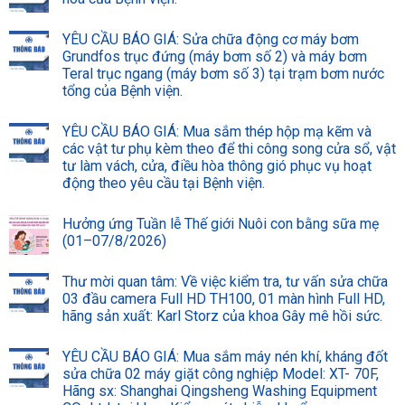
YÊU CẦU BÁO GIÁ: Sửa chữa động cơ máy bơm
Grundfos trục đứng (máy bơm số 2) và máy bơm
Teral trục ngang (máy bơm số 3) tại trạm bơm nước
tổng của Bệnh viện.
YÊU CẦU BÁO GIÁ: Mua sắm thép hộp mạ kẽm và
các vật tư phụ kèm theo để thi công song cửa sổ, vật
tư làm vách, cửa, điều hòa thông gió phục vụ hoạt
động theo yêu cầu tại Bệnh viện.
Hưởng ứng Tuần lễ Thế giới Nuôi con bằng sữa mẹ
(01–07/8/2026)
Thư mời quan tâm: Về việc kiểm tra, tư vấn sửa chữa
03 đầu camera Full HD TH100, 01 màn hình Full HD,
hãng sản xuất: Karl Storz của khoa Gây mê hồi sức.
YÊU CẦU BÁO GIÁ: Mua sắm máy nén khí, kháng đốt
sửa chữa 02 máy giặt công nghiệp Model: XT- 70F,
Hãng sx: Shanghai Qingsheng Washing Equipment