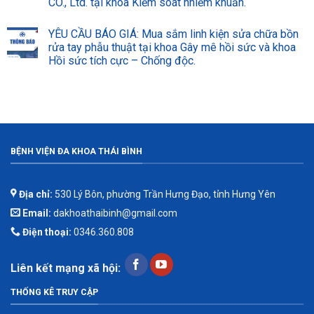
CO., Ltd. tại khoa Kiểm soát nhiễm khuẩn.
YÊU CẦU BÁO GIÁ: Mua sắm linh kiện sửa chữa bồn
rửa tay phẫu thuật tại khoa Gây mê hồi sức và khoa
Hồi sức tích cực – Chống độc.
BỆNH VIỆN ĐA KHOA THÁI BÌNH
Địa chỉ:
530 Lý Bôn, phường Trần Hưng Đạo, tỉnh Hưng Yên
Email:
dakhoathaibinh@gmail.com
Điện thoại:
0346.360.808
Liên kết mạng xã hội:
THỐNG KÊ TRUY CẬP