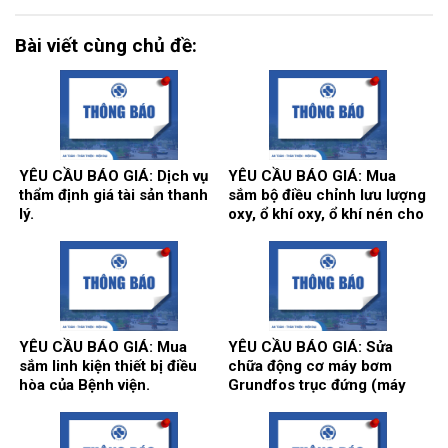
Bài viết cùng chủ đề:
YÊU CẦU BÁO GIÁ: Dịch vụ
YÊU CẦU BÁO GIÁ: Mua
thẩm định giá tài sản thanh
sắm bộ điều chỉnh lưu lượng
lý.
oxy, ổ khí oxy, ổ khí nén cho
các khoa/trung tâm.
YÊU CẦU BÁO GIÁ: Mua
YÊU CẦU BÁO GIÁ: Sửa
sắm linh kiện thiết bị điều
chữa động cơ máy bơm
hòa của Bệnh viện.
Grundfos trục đứng (máy
bơm số 2) và máy bơm Teral
trục ngang (máy bơm số 3)
tại trạm bơm nước tổng của