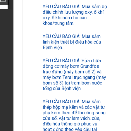
YÊU CẦU BÁO GIÁ: Mua sắm bộ
điều chỉnh lưu lượng oxy, ổ khí
oxy, ổ khí nén cho các
khoa/trung tâm.
YÊU CẦU BÁO GIÁ: Mua sắm
linh kiện thiết bị điều hòa của
Bệnh viện.
YÊU CẦU BÁO GIÁ: Sửa chữa
động cơ máy bơm Grundfos
trục đứng (máy bơm số 2) và
máy bơm Teral trục ngang (máy
bơm số 3) tại trạm bơm nước
tổng của Bệnh viện.
YÊU CẦU BÁO GIÁ: Mua sắm
thép hộp mạ kẽm và các vật tư
phụ kèm theo để thi công song
cửa sổ, vật tư làm vách, cửa,
điều hòa thông gió phục vụ
hoạt động theo yêu cầu tại