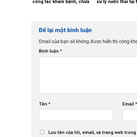
công tác khám bệnh, chữa
xử lý nước thải tại 
bệnh tại Bệnh viện năm
nước thải của Bệnh
2026 (Đợt 2)
khoa Thái Bình.
Để lại một bình luận
Email của bạn sẽ không được hiển thị công kha
Bình luận
*
Tên
*
Email
Lưu tên của tôi, email, và trang web trong 