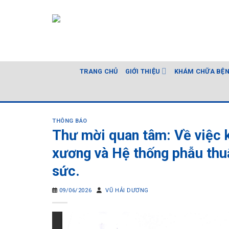
Skip
to
content
TRANG CHỦ
GIỚI THIỆU
KHÁM CHỮA BỆ
THÔNG BÁO
Thư mời quan tâm: Về việc 
xương và Hệ thống phẫu thuật
sức.
09/06/2026
VŨ HẢI DƯƠNG