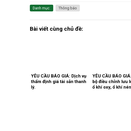
Danh mục:
Thông báo
Bài viết cùng chủ đề:
YÊU CẦU BÁO GIÁ: Dịch vụ
YÊU CẦU BÁO GIÁ
thẩm định giá tài sản thanh
bộ điều chỉnh lưu 
lý.
ổ khí oxy, ổ khí né
khoa/trung tâm.