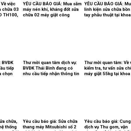
 Về việc
YÊU CẦU BÁO GIÁ: Mua sắm
YÊU CẦU BÁO GIÁ: Mu
ửa chữa 03
máy nén khí, kháng đốt sửa
linh kiện sửa chữa bồn
D TH100,
chữa 02 máy giặt công
tay phẫu thuật tại kho
HD, hãng
nghiệp Model: XT- 70F,
mê hồi sức và khoa Hồ
z của
Hãng sx: Shanghai
tích cực – Chống độc.
ức.
Qingsheng Washing
Equipment CO., Ltd. tại khoa
Kiểm soát nhiễm khuẩn.
: BVĐK
Thư mời quan tâm dịch vụ:
Thư mời quan tâm: Về 
ầu tiếp
BVĐK Thái Bình đang có
kiểm tra, tư vấn sửa c
a chọn
nhu cầu tiếp nhận thông tin
máy giặt 55kg tại khoa
huốc cho
để tham khảo, xấy dựng tính
soát nhiễm khuẩn.
 thuốc
năng, kỹ thuật, tiêu chuẩn
 năm
chất lượng và giá kế hoạch
của gói thầy cung cấp phần
mềm tổng thể Bệnh viện.
Sửa chữa,
Yêu cầu báo giá: Sửa chữa
Yêu cầu báo giá: Cung
hệ thống
thang máy Mitsubishi số 2
dịch vụ Thu gom, vận