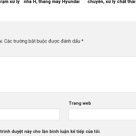
trạm xử lý
nhà H, thang máy Hyundai
chuyển, xử lý chất thải
 viện Đa
số 1 nhà C.
tế nguy hại và chai lọ t
tinh thông thường tại 
viện Đa khoa Thái Bìn
2026-2028 (24 tháng).
i.
Các trường bắt buộc được đánh dấu
*
*
Trang web
trình duyệt này cho lần bình luận kế tiếp của tôi.