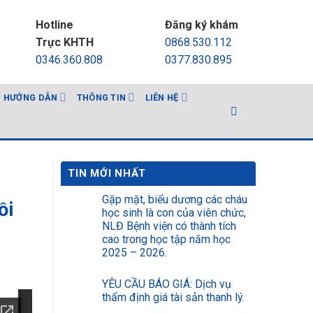
Hotline
Đăng ký khám
Trực KHTH
0868.530.112
0346.360.808
0377.830.895
HƯỚNG DẪN
THÔNG TIN
LIÊN HỆ
TIN MỚI NHẤT
Gặp mặt, biểu dương các cháu
ồi
học sinh là con của viên chức,
NLĐ Bệnh viện có thành tích
cao trong học tập năm học
2025 – 2026.
YÊU CẦU BÁO GIÁ: Dịch vụ
thẩm định giá tài sản thanh lý.