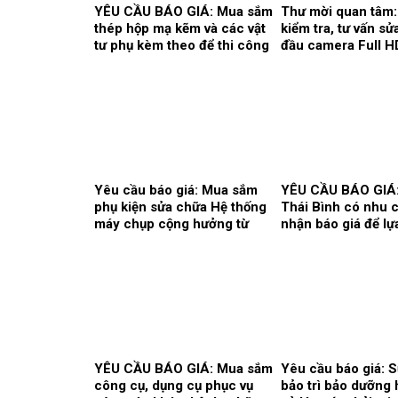
YÊU CẦU BÁO GIÁ: Mua sắm
Thư mời quan tâm:
thép hộp mạ kẽm và các vật
kiểm tra, tư vấn s
tư phụ kèm theo để thi công
đầu camera Full H
song cửa sổ, vật tư làm vách,
01 màn hình Full 
cửa, điều hòa thông gió
sản xuất: Karl Stor
phục vụ hoạt động theo yêu
khoa Gây mê hồi s
cầu tại Bệnh viện.
Yêu cầu báo giá: Mua sắm
YÊU CẦU BÁO GIÁ
phụ kiện sửa chữa Hệ thống
Thái Bình có nhu c
máy chụp cộng hưởng từ
nhận báo giá để lự
1.5T, hãng sản xuất
đơn vị cung ứng t
Siemens tại Trung tâm Chẩn
hoạt động của Nhà
đoán hình ảnh và Điện
Bệnh viện bổ sung
quang can thiệp.
2026.
YÊU CẦU BÁO GIÁ: Mua sắm
Yêu cầu báo giá: 
công cụ, dụng cụ phục vụ
bảo trì bảo dưỡng 