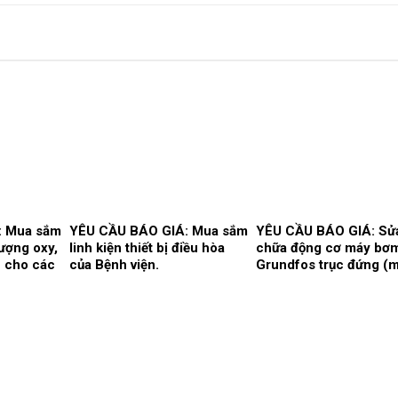
: Mua sắm
YÊU CẦU BÁO GIÁ: Mua sắm
YÊU CẦU BÁO GIÁ: Sử
lượng oxy,
linh kiện thiết bị điều hòa
chữa động cơ máy bơ
n cho các
của Bệnh viện.
Grundfos trục đứng (
bơm số 2) và máy bơm 
trục ngang (máy bơm s
tại trạm bơm nước tổn
Bệnh viện.