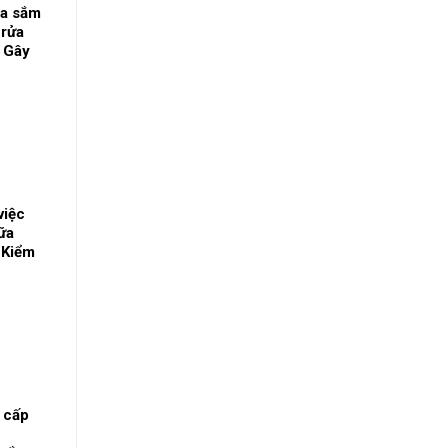
a sắm
 rửa
a Gây
i sức
việc
hữa
 Kiểm
 cấp