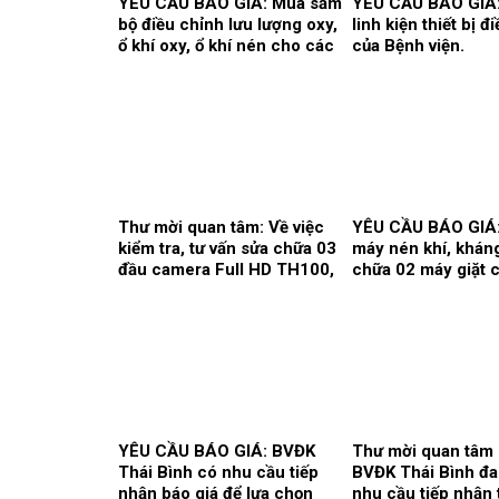
YÊU CẦU BÁO GIÁ: Mua sắm
YÊU CẦU BÁO GIÁ
bộ điều chỉnh lưu lượng oxy,
linh kiện thiết bị đ
ổ khí oxy, ổ khí nén cho các
của Bệnh viện.
khoa/trung tâm.
Thư mời quan tâm: Về việc
YÊU CẦU BÁO GIÁ
kiểm tra, tư vấn sửa chữa 03
máy nén khí, khán
đầu camera Full HD TH100,
chữa 02 máy giặt 
01 màn hình Full HD, hãng
nghiệp Model: XT- 
sản xuất: Karl Storz của
Hãng sx: Shanghai
khoa Gây mê hồi sức.
Qingsheng Washi
Equipment CO., Ltd
Kiểm soát nhiễm k
YÊU CẦU BÁO GIÁ: BVĐK
Thư mời quan tâm 
Thái Bình có nhu cầu tiếp
BVĐK Thái Bình đ
nhận báo giá để lựa chọn
nhu cầu tiếp nhận 