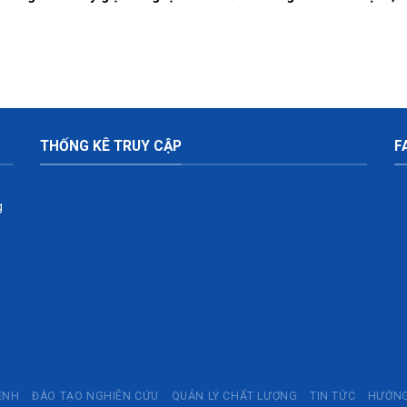
dựng tính
soát nhiễm khuẩn.
bệnh tại Bệnh viện nă
êu chuẩn
2026 (Đợt 2)
kế hoạch
 cấp phần
 viện.
THỐNG KÊ TRUY CẬP
F
g
ỆNH
ĐÀO TẠO NGHIÊN CỨU
QUẢN LÝ CHẤT LƯỢNG
TIN TỨC
HƯỚNG