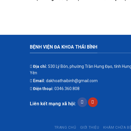
đơn vị cung ứng thuốc cho
để tham khảo, xấy 
hoạt động của Nhà thuốc
năng, kỹ thuật, ti
Bệnh viện bổ sung năm
chất lượng và giá 
2026.
của gói thầy cung
mềm tổng thể Bệnh
BỆNH VIỆN ĐA KHOA THÁI BÌNH
Địa chỉ:
530 Lý Bôn, phường Trần Hưng Đạo, tỉnh Hưn
Yên
Email:
dakhoathaibinh@gmail.com
Điện thoại:
0346.360.808
Liên kết mạng xã hội:
TRANG CHỦ
GIỚI THIỆU
KHÁM CHỮA B