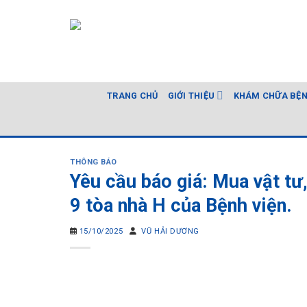
Skip
to
content
TRANG CHỦ
GIỚI THIỆU
KHÁM CHỮA BỆ
THÔNG BÁO
Yêu cầu báo giá: Mua vật tư
9 tòa nhà H của Bệnh viện.
15/10/2025
VŨ HẢI DƯƠNG