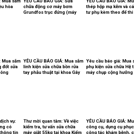
: Mua sắm
YÊU CẦU BÁO GIÁ: Sửa
YÊU CẦU BÁO GIÁ: Mu
iều hòa
chữa động cơ máy bơm
thép hộp mạ kẽm và cá
Grundfos trục đứng (máy
tư phụ kèm theo để th
bơm số 2) và máy bơm Teral
song cửa sổ, vật tư làm
trục ngang (máy bơm số 3)
cửa, điều hòa thông gi
tại trạm bơm nước tổng của
phục vụ hoạt động the
Bệnh viện.
cầu tại Bệnh viện.
: Mua sắm
YÊU CẦU BÁO GIÁ: Mua sắm
Yêu cầu báo giá: Mua
g đốt sửa
linh kiện sửa chữa bồn rửa
phụ kiện sửa chữa Hệ 
công
tay phẫu thuật tại khoa Gây
máy chụp cộng hưởng 
70F,
mê hồi sức và khoa Hồi sức
1.5T, hãng sản xuất
tích cực – Chống độc.
Siemens tại Trung tâ
ng
đoán hình ảnh và Điện
. tại khoa
quang can thiệp.
huẩn.
dịch vụ:
Thư mời quan tâm: Về việc
YÊU CẦU BÁO GIÁ: Mu
ang có
kiểm tra, tư vấn sửa chữa
công cụ, dụng cụ phục
thông tin
máy giặt 55kg tại khoa Kiểm
công tác khám bệnh, 