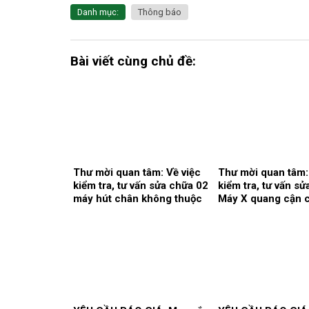
Danh mục:
Thông báo
Bài viết cùng chủ đề:
Thư mời quan tâm: Về việc
Thư mời quan tâm:
kiểm tra, tư vấn sửa chữa 02
kiểm tra, tư vấn s
máy hút chân không thuộc
Máy X quang cận 
hệ thống khí trung tâm.
khoa Răng hàm mặ