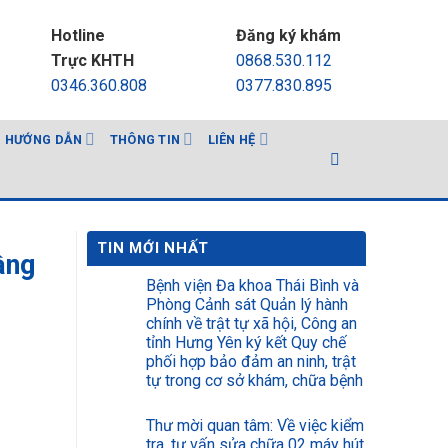
Hotline
Đăng ký khám
Trực KHTH
0868.530.112
0346.360.808
0377.830.895
HƯỚNG DẪN
THÔNG TIN
LIÊN HỆ
TIN MỚI NHẤT
ầng
Bệnh viện Đa khoa Thái Bình và
Phòng Cảnh sát Quản lý hành
chính về trật tự xã hội, Công an
tỉnh Hưng Yên ký kết Quy chế
phối hợp bảo đảm an ninh, trật
tự trong cơ sở khám, chữa bệnh
Thư mời quan tâm: Về việc kiểm
tra, tư vấn sửa chữa 02 máy hút