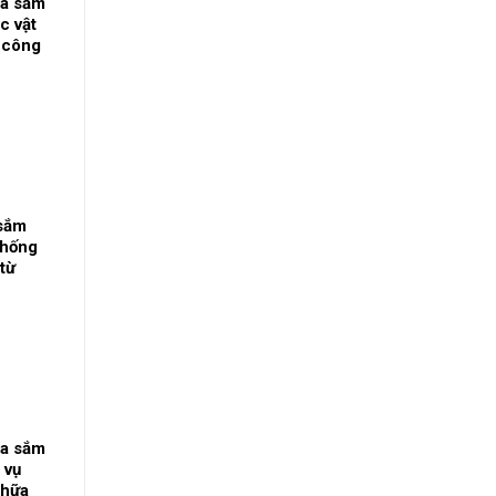
a sắm
c vật
i công
 vách,
ó
o yêu
 sắm
thống
từ
m Chẩn
a sắm
 vụ
chữa