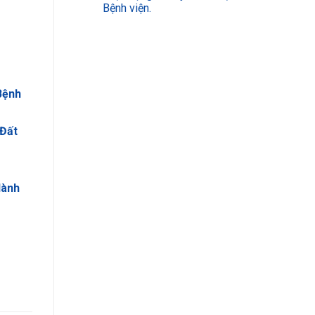
Bệnh viện.
Bệnh
 Đất
dành