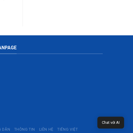
m
ANPAGE
Chat với AI
 DẪN
THÔNG TIN
LIÊN HỆ
TIẾNG VIỆT