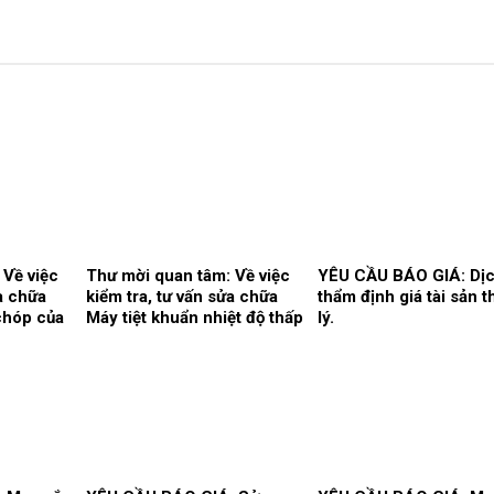
 Về việc
Thư mời quan tâm: Về việc
YÊU CẦU BÁO GIÁ: Dịc
ửa chữa
kiểm tra, tư vấn sửa chữa
thẩm định giá tài sản 
chóp của
Máy tiệt khuẩn nhiệt độ thấp
lý.
t.
tại khoa Kiểm soát nhiễm
khuẩn.