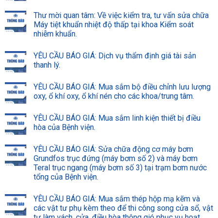
Thư mời quan tâm: Về việc kiểm tra, tư vấn sửa chữa
Máy tiệt khuẩn nhiệt độ thấp tại khoa Kiểm soát
nhiễm khuẩn.
YÊU CẦU BÁO GIÁ: Dịch vụ thẩm định giá tài sản
thanh lý.
YÊU CẦU BÁO GIÁ: Mua sắm bộ điều chỉnh lưu lượng
oxy, ổ khí oxy, ổ khí nén cho các khoa/trung tâm.
YÊU CẦU BÁO GIÁ: Mua sắm linh kiện thiết bị điều
hòa của Bệnh viện.
YÊU CẦU BÁO GIÁ: Sửa chữa động cơ máy bơm
Grundfos trục đứng (máy bơm số 2) và máy bơm
Teral trục ngang (máy bơm số 3) tại trạm bơm nước
tổng của Bệnh viện.
YÊU CẦU BÁO GIÁ: Mua sắm thép hộp mạ kẽm và
các vật tư phụ kèm theo để thi công song cửa sổ, vật
tư làm vách, cửa, điều hòa thông gió phục vụ hoạt