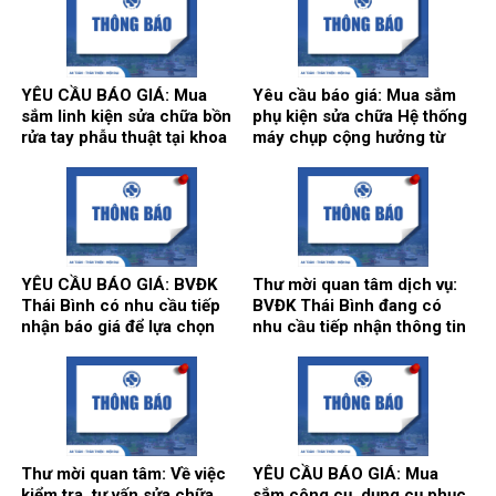
khoa Gây mê hồi sức.
Qingsheng Washing
Equipment CO., Ltd. tại khoa
Kiểm soát nhiễm khuẩn.
YÊU CẦU BÁO GIÁ: Mua
Yêu cầu báo giá: Mua sắm
sắm linh kiện sửa chữa bồn
phụ kiện sửa chữa Hệ thống
rửa tay phẫu thuật tại khoa
máy chụp cộng hưởng từ
Gây mê hồi sức và khoa Hồi
1.5T, hãng sản xuất
sức tích cực – Chống độc.
Siemens tại Trung tâm
Chẩn đoán hình ảnh và Điện
quang can thiệp.
YÊU CẦU BÁO GIÁ: BVĐK
Thư mời quan tâm dịch vụ:
Thái Bình có nhu cầu tiếp
BVĐK Thái Bình đang có
nhận báo giá để lựa chọn
nhu cầu tiếp nhận thông tin
đơn vị cung ứng thuốc cho
để tham khảo, xấy dựng tính
hoạt động của Nhà thuốc
năng, kỹ thuật, tiêu chuẩn
Bệnh viện bổ sung năm
chất lượng và giá kế hoạch
2026.
của gói thầy cung cấp phần
mềm tổng thể Bệnh viện.
Thư mời quan tâm: Về việc
YÊU CẦU BÁO GIÁ: Mua
kiểm tra, tư vấn sửa chữa
sắm công cụ, dụng cụ phục