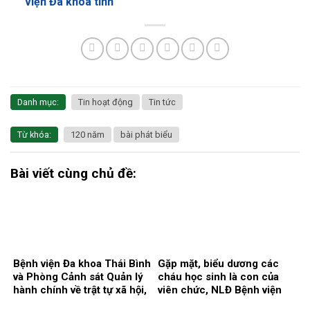
viện Đa khoa tỉnh
Danh mục:
Tin hoạt động
Tin tức
Từ khóa:
120 năm
bài phát biểu
Bài viết cùng chủ đề:
Bệnh viện Đa khoa Thái Bình
Gặp mặt, biểu dương các
và Phòng Cảnh sát Quản lý
cháu học sinh là con của
hành chính về trật tự xã hội,
viên chức, NLĐ Bệnh viện
Công an tỉnh Hưng Yên ký
có thành tích cao trong học