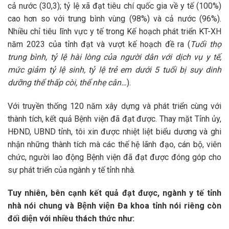
cả nước (30,3); tỷ lệ xã đạt tiêu chí quốc gia về y tế (100%)
cao hơn so với trung bình vùng (98%) và cả nước (96%).
Nhiều chỉ tiêu lĩnh vực y tế trong Kế hoạch phát triển KT-XH
năm 2023 của tỉnh đạt và vượt kế hoạch đề ra (
Tuổi thọ
trung bình, tỷ lệ hài lòng của người dân với dịch vụ y tế,
mức giảm tỷ lệ sinh, tỷ lệ trẻ em dưới 5 tuổi bị suy dinh
dưỡng thể thấp còi, thể nhẹ cân…
).
Với truyền thống 120 năm xây dựng và phát triển cùng với
thành tích, kết quả Bệnh viện đã đạt được. Thay mặt Tỉnh ủy,
HĐND, UBND tỉnh, tôi xin được nhiệt liệt biểu dương và ghi
nhận những thành tích mà các thế hệ lãnh đạo, cán bộ, viên
chức, người lao động Bệnh viện đã đạt được đóng góp cho
sự phát triển của ngành y tế tỉnh nhà.
Tuy nhiên, bên cạnh kết quả đạt được, ngành y tế tỉnh
nhà nói chung và Bệnh viện Đa khoa tỉnh nói riêng còn
đối diện với nhiều thách thức như: