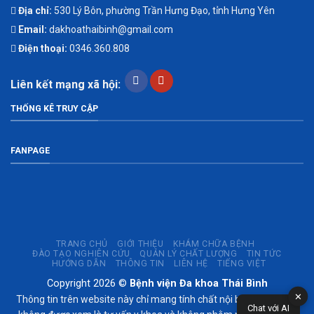
Địa chỉ:
530 Lý Bôn, phường Trần Hưng Đạo, tỉnh Hưng Yên
Email:
dakhoathaibinh@gmail.com
Điện thoại:
0346.360.808
Liên kết mạng xã hội:
THỐNG KÊ TRUY CẬP
FANPAGE
TRANG CHỦ
GIỚI THIỆU
KHÁM CHỮA BỆNH
ĐÀO TẠO NGHIÊN CỨU
QUẢN LÝ CHẤT LƯỢNG
TIN TỨC
HƯỚNG DẪN
THÔNG TIN
LIÊN HỆ
TIẾNG VIỆT
Copyright 2026 ©
Bệnh viện Đa khoa Thái Bình
✕
Thông tin trên website này chỉ mang tính chất nội bộ tham khảo;
Chat với AI