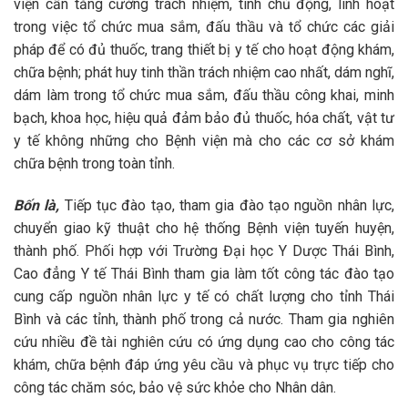
viện cần tăng cường trách nhiệm, tính chủ động, linh hoạt
trong việc tổ chức mua sắm, đấu thầu và tổ chức các giải
pháp để có đủ thuốc, trang thiết bị y tế cho hoạt động khám,
chữa bệnh; phát huy tinh thần trách nhiệm cao nhất, dám nghĩ,
dám làm trong tổ chức mua sắm, đấu thầu công khai, minh
bạch, khoa học, hiệu quả đảm bảo đủ thuốc, hóa chất, vật tư
y tế không những cho Bệnh viện mà cho các cơ sở khám
chữa bệnh trong toàn tỉnh.
Bốn là,
Tiếp tục đào tạo, tham gia đào tạo nguồn nhân lực,
chuyển giao kỹ thuật cho hệ thống Bệnh viện tuyến huyện,
thành phố. Phối hợp với Trường Đại học Y Dược Thái Bình,
Cao đẳng Y tế Thái Bình tham gia làm tốt công tác đào tạo
cung cấp nguồn nhân lực y tế có chất lượng cho tỉnh Thái
Bình và các tỉnh, thành phố trong cả nước. Tham gia nghiên
cứu nhiều đề tài nghiên cứu có ứng dụng cao cho công tác
khám, chữa bệnh đáp ứng yêu cầu và phục vụ trực tiếp cho
công tác chăm sóc, bảo vệ sức khỏe cho Nhân dân.