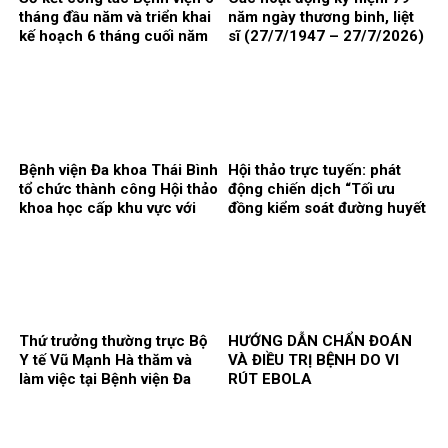
tháng đầu năm và triển khai
năm ngày thương binh, liệt
kế hoạch 6 tháng cuối năm
sĩ (27/7/1947 – 27/7/2026)
2026
Bệnh viện Đa khoa Thái Bình
Hội thảo trực tuyến: phát
tổ chức thành công Hội thảo
động chiến dịch “Tối ưu
khoa học cấp khu vực với
đồng kiểm soát đường huyết
chủ đề: “Kết nối y tế, nâng
và huyết áp trong quản lý
cao chất lượng phẫu thuật
bệnh nhân đái tháo đường
và can thiệp điều trị bệnh lý
typ 2”
gan, mật, tụy”
Thứ trưởng thường trực Bộ
HƯỚNG DẪN CHẨN ĐOÁN
Y tế Vũ Mạnh Hà thăm và
VÀ ĐIỀU TRỊ BỆNH DO VI
làm việc tại Bệnh viện Đa
RÚT EBOLA
khoa Thái Bình