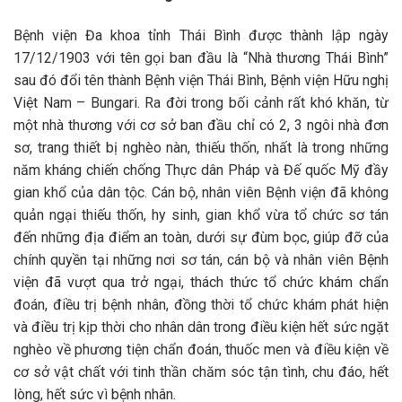
Bệnh viện Đa khoa tỉnh Thái Bình được thành lập ngày
17/12/1903 với tên gọi ban đầu là “Nhà thương Thái Bình”
sau đó đổi tên thành Bệnh viện Thái Bình, Bệnh viện Hữu nghị
Việt Nam – Bungari. Ra đời trong bối cảnh rất khó khăn, từ
một nhà thương với cơ sở ban đầu chỉ có 2, 3 ngôi nhà đơn
sơ, trang thiết bị nghèo nàn, thiếu thốn, nhất là trong những
năm kháng chiến chống Thực dân Pháp và Đế quốc Mỹ đầy
gian khổ của dân tộc. Cán bộ, nhân viên Bệnh viện đã không
quản ngại thiếu thốn, hy sinh, gian khổ vừa tổ chức sơ tán
đến những địa điểm an toàn, dưới sự đùm bọc, giúp đỡ của
chính quyền tại những nơi sơ tán, cán bộ và nhân viên Bệnh
viện đã vượt qua trở ngại, thách thức tổ chức khám chẩn
đoán, điều trị bệnh nhân, đồng thời tổ chức khám phát hiện
và điều trị kịp thời cho nhân dân trong điều kiện hết sức ngặt
nghèo về phương tiện chẩn đoán, thuốc men và điều kiện về
cơ sở vật chất với tinh thần chăm sóc tận tình, chu đáo, hết
lòng, hết sức vì bệnh nhân.