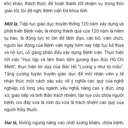
khó khăn, thách thức; để hoàn thành tốt nhiệm vụ trong thời
gian tới, tôi đề nghị Bệnh viện Đa khoa tỉnh:
Một là,
Tiếp tục giáo dục truyền thống 120 năm xây dựng và
phát triển Bệnh viện, là những thành quả của 120 năm là niềm
tự hào, là động lực to lớn để lãnh đạo, cán bộ, viên chức,
người lao động của Bệnh viện ngày hôm nay tiếp tục kế thừa
và nỗ lực, cố gắng phấn đấu xây dựng Bệnh viện. Thực hiện
tốt việc “Học tập và làm theo tấm gương đạo đức Hồ Chí
Minh”; thực hiện lời dạy của Bác Hồ “Lương y như từ mẫu”.
Tăng cường tuyên truyền giáo dục để mỗi nhân viên y tế
nhận thức một cách sâu sắc về ý nghĩa cao quý của nghề
nghiệp, có lòng yêu ngành, yêu nghề, nâng cao y đức, ứng
xử, giao tiếp và tinh thần trách nhiệm, tận tụy cứu chữa người
bệnh, coi đây vừa là vinh dự vừa là trách nhiệm cao quý của
người thầy thuốc.
Hai là,
không ngừng nâng cao chất lượng khám, chữa bệnh;