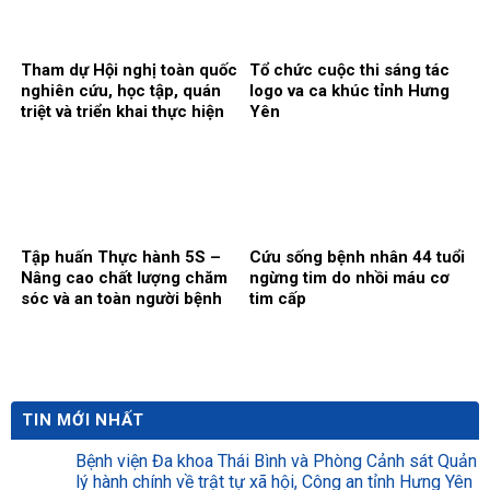
Tham dự Hội nghị toàn quốc
Tổ chức cuộc thi sáng tác
nghiên cứu, học tập, quán
logo va ca khúc tỉnh Hưng
triệt và triển khai thực hiện
Yên
Nghị quyết số 10-NQ/TW
của Bộ Chính trị
Tập huấn Thực hành 5S –
Cứu sống bệnh nhân 44 tuổi
Nâng cao chất lượng chăm
ngừng tim do nhồi máu cơ
sóc và an toàn người bệnh
tim cấp
TIN MỚI NHẤT
Bệnh viện Đa khoa Thái Bình và Phòng Cảnh sát Quản
lý hành chính về trật tự xã hội, Công an tỉnh Hưng Yên