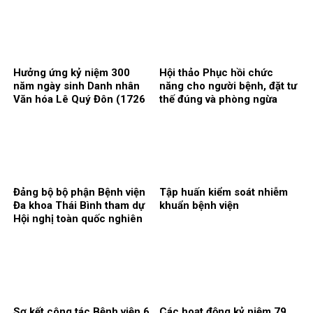
kết Quy chế phối hợp bảo
tập năm học 2025 – 2026.
đảm an ninh, trật tự trong cơ
sở khám, chữa bệnh
Hưởng ứng kỷ niệm 300
Hội thảo Phục hồi chức
năm ngày sinh Danh nhân
năng cho người bệnh, đặt tư
Văn hóa Lê Quý Đôn (1726
thế đúng và phòng ngừa
– 2026)
biến chứng.
Đảng bộ bộ phận Bệnh viện
Tập huấn kiểm soát nhiễm
Đa khoa Thái Bình tham dự
khuẩn bệnh viện
Hội nghị toàn quốc nghiên
cứu, học tập, quán triệt và
triển khai thực hiện Nghị
quyết Hội nghị lần thứ ba
Ban chấp hành Trung ương
Đảng khóa XIV
Sơ kết công tác Bệnh viện 6
Các hoạt động kỷ niệm 79