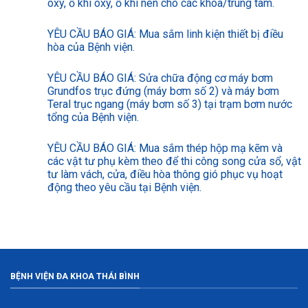
oxy, ổ khí oxy, ổ khí nén cho các khoa/trung tâm.
YÊU CẦU BÁO GIÁ: Mua sắm linh kiện thiết bị điều
hòa của Bệnh viện.
YÊU CẦU BÁO GIÁ: Sửa chữa động cơ máy bơm
Grundfos trục đứng (máy bơm số 2) và máy bơm
Teral trục ngang (máy bơm số 3) tại trạm bơm nước
tổng của Bệnh viện.
YÊU CẦU BÁO GIÁ: Mua sắm thép hộp mạ kẽm và
các vật tư phụ kèm theo để thi công song cửa sổ, vật
tư làm vách, cửa, điều hòa thông gió phục vụ hoạt
động theo yêu cầu tại Bệnh viện.
BỆNH VIỆN ĐA KHOA THÁI BÌNH