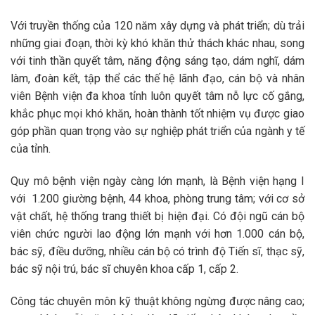
Với truyền thống của 120 năm xây dựng và phát triển; dù trải
những giai đoạn, thời kỳ khó khăn thử thách khác nhau, song
với tinh thần quyết tâm, năng động sáng tạo, dám nghĩ, dám
làm, đoàn kết, tập thể các thế hệ lãnh đạo, cán bộ và nhân
viên Bệnh viện đa khoa tỉnh luôn quyết tâm nỗ lực cố gắng,
khắc phục mọi khó khăn, hoàn thành tốt nhiệm vụ được giao
góp phần quan trọng vào sự nghiệp phát triển của ngành y tế
của tỉnh.
Quy mô bệnh viện ngày càng lớn mạnh, là Bệnh viện hạng I
với 1.200 giường bệnh, 44 khoa, phòng trung tâm; với cơ sở
vật chất, hệ thống trang thiết bị hiện đại. Có đội ngũ cán bộ
viên chức người lao động lớn mạnh với hơn 1.000 cán bộ,
bác sỹ, điều dưỡng, nhiều cán bộ có trình độ Tiến sĩ, thạc sỹ,
bác sỹ nội trú, bác sĩ chuyên khoa cấp 1, cấp 2.
Công tác chuyên môn kỹ thuật không ngừng được nâng cao;