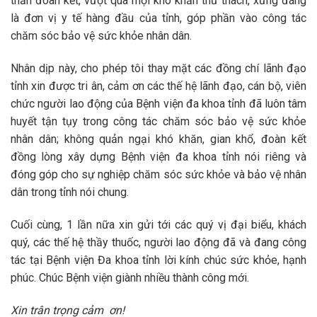
thần đoàn kết, vượt qua mọi khó khăn thử thách, xứng đáng
là đơn vị y tế hàng đầu của tỉnh, góp phần vào công tác
chăm sóc bảo vệ sức khỏe nhân dân.
Nhân dịp này, cho phép tôi thay mặt các đồng chí lãnh đạo
tỉnh xin được tri ân, cảm ơn các thế hệ lãnh đạo, cán bộ, viên
chức người lao động của Bệnh viện đa khoa tỉnh đã luôn tâm
huyết tận tụy trong công tác chăm sóc bảo vệ sức khỏe
nhân dân; không quản ngại khó khăn, gian khổ, đoàn kết
đồng lòng xây dựng Bệnh viện đa khoa tỉnh nói riêng và
đóng góp cho sự nghiệp chăm sóc sức khỏe và bảo vệ nhân
dân trong tỉnh nói chung.
Cuối cùng, 1 lần nữa xin gửi tới các quý vị đại biểu, khách
quý, các thế hệ thầy thuốc, người lao động đã và đang công
tác tại Bệnh viện Đa khoa tỉnh lời kính chúc sức khỏe, hạnh
phúc. Chúc Bệnh viện giành nhiều thành công mới.
Xin trân trọng cảm ơn!