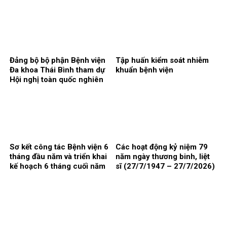
– 2026)
biến chứng.
Đảng bộ bộ phận Bệnh viện
Tập huấn kiểm soát nhiễm
Đa khoa Thái Bình tham dự
khuẩn bệnh viện
Hội nghị toàn quốc nghiên
cứu, học tập, quán triệt và
triển khai thực hiện Nghị
quyết Hội nghị lần thứ ba
Ban chấp hành Trung ương
Đảng khóa XIV
Sơ kết công tác Bệnh viện 6
Các hoạt động kỷ niệm 79
tháng đầu năm và triển khai
năm ngày thương binh, liệt
kế hoạch 6 tháng cuối năm
sĩ (27/7/1947 – 27/7/2026)
2026