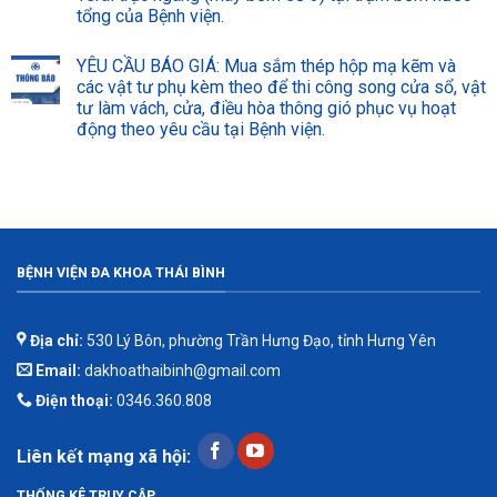
tổng của Bệnh viện.
YÊU CẦU BÁO GIÁ: Mua sắm thép hộp mạ kẽm và
các vật tư phụ kèm theo để thi công song cửa sổ, vật
tư làm vách, cửa, điều hòa thông gió phục vụ hoạt
động theo yêu cầu tại Bệnh viện.
BỆNH VIỆN ĐA KHOA THÁI BÌNH
Địa chỉ:
530 Lý Bôn, phường Trần Hưng Đạo, tỉnh Hưng Yên
Email:
dakhoathaibinh@gmail.com
Điện thoại:
0346.360.808
Liên kết mạng xã hội:
THỐNG KÊ TRUY CẬP