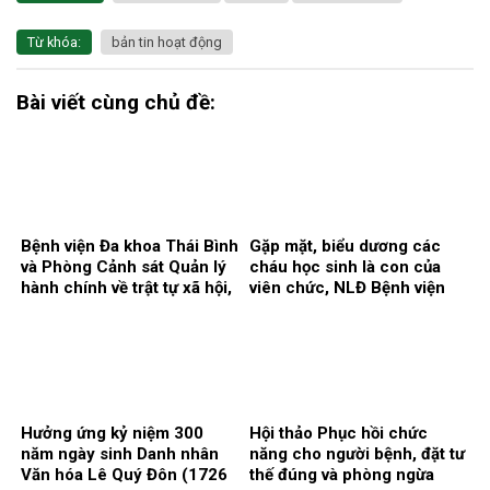
Từ khóa:
bản tin hoạt động
Bài viết cùng chủ đề:
Bệnh viện Đa khoa Thái Bình
Gặp mặt, biểu dương các
và Phòng Cảnh sát Quản lý
cháu học sinh là con của
hành chính về trật tự xã hội,
viên chức, NLĐ Bệnh viện
Công an tỉnh Hưng Yên ký
có thành tích cao trong học
kết Quy chế phối hợp bảo
tập năm học 2025 – 2026.
đảm an ninh, trật tự trong cơ
sở khám, chữa bệnh
Hưởng ứng kỷ niệm 300
Hội thảo Phục hồi chức
năm ngày sinh Danh nhân
năng cho người bệnh, đặt tư
Văn hóa Lê Quý Đôn (1726
thế đúng và phòng ngừa