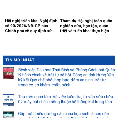
Hội nghị triển khai Nghị định
Tham dự Hội nghị toàn quốc
số 90/2026/NĐ-CP của
nghiên cứu, học tập, quán
Chính phủ về quy định xử
triệt và triển khai thực hiện
phạt vi phạm hành chính
Nghị quyết số 10-NQ/TW
trong lĩnh vực y tế
của Bộ Chính trị
TIN MỚI NHẤT
Bệnh viện Đa khoa Thái Bình và Phòng Cảnh sát Quản
lý hành chính về trật tự xã hội, Công an tỉnh Hưng Yên
ký kết Quy chế phối hợp bảo đảm an ninh, trật tự
trong cơ sở khám, chữa bệnh
Thư mời quan tâm: Về việc kiểm tra, tư vấn sửa chữa
02 máy hút chân không thuộc hệ thống khí trung tâm.
Gặp mặt, biểu dương các cháu học sinh là con của