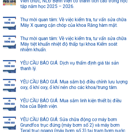
viên chức, NLĐ Bệnh viện có thành tích cao trong học
tập năm học 2025 – 2026.
Thư mời quan tâm: Về việc kiểm tra, tư vấn sửa chữa
Máy X quang cận chóp của khoa Răng hàm mặt.
Thư mời quan tâm: Về việc kiểm tra, tư vấn sửa chữa
Máy tiệt khuẩn nhiệt độ thấp tại khoa Kiểm soát
nhiễm khuẩn.
YÊU CẦU BÁO GIÁ: Dịch vụ thẩm định giá tài sản
thanh lý.
YÊU CẦU BÁO GIÁ: Mua sắm bộ điều chỉnh lưu lượng
oxy, ổ khí oxy, ổ khí nén cho các khoa/trung tâm.
YÊU CẦU BÁO GIÁ: Mua sắm linh kiện thiết bị điều
hòa của Bệnh viện.
YÊU CẦU BÁO GIÁ: Sửa chữa động cơ máy bơm
Grundfos trục đứng (máy bơm số 2) và máy bơm
Teral trục ngang (máy bơm số 3) tại trạm bơm nước