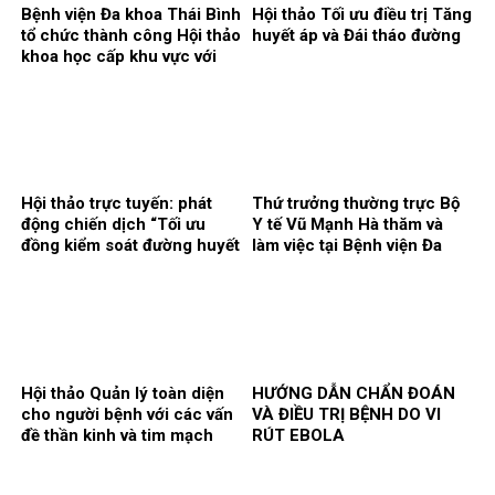
Bệnh viện Đa khoa Thái Bình
Hội thảo Tối ưu điều trị Tăng
tổ chức thành công Hội thảo
huyết áp và Đái tháo đường
khoa học cấp khu vực với
chủ đề: “Kết nối y tế, nâng
cao chất lượng phẫu thuật
và can thiệp điều trị bệnh lý
gan, mật, tụy”
Hội thảo trực tuyến: phát
Thứ trưởng thường trực Bộ
động chiến dịch “Tối ưu
Y tế Vũ Mạnh Hà thăm và
đồng kiểm soát đường huyết
làm việc tại Bệnh viện Đa
và huyết áp trong quản lý
khoa Thái Bình
bệnh nhân đái tháo đường
typ 2”
Hội thảo Quản lý toàn diện
HƯỚNG DẪN CHẨN ĐOÁN
cho người bệnh với các vấn
VÀ ĐIỀU TRỊ BỆNH DO VI
đề thần kinh và tim mạch
RÚT EBOLA