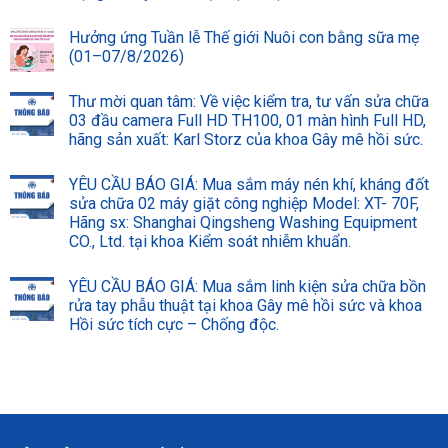
Hưởng ứng Tuần lễ Thế giới Nuôi con bằng sữa mẹ
(01–07/8/2026)
Thư mời quan tâm: Về việc kiểm tra, tư vấn sửa chữa
03 đầu camera Full HD TH100, 01 màn hình Full HD,
hãng sản xuất: Karl Storz của khoa Gây mê hồi sức.
YÊU CẦU BÁO GIÁ: Mua sắm máy nén khí, kháng đốt
sửa chữa 02 máy giặt công nghiệp Model: XT- 70F,
Hãng sx: Shanghai Qingsheng Washing Equipment
CO., Ltd. tại khoa Kiểm soát nhiễm khuẩn.
YÊU CẦU BÁO GIÁ: Mua sắm linh kiện sửa chữa bồn
rửa tay phẫu thuật tại khoa Gây mê hồi sức và khoa
Hồi sức tích cực – Chống độc.