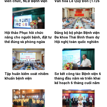
viên chức, NLĐ Bệnh viện
Văn hóa Lê Quý Đôn (1726
có thành tích cao trong học
– 2026)
tập năm học 2025 – 2026.
Hội thảo Phục hồi chức
Đảng bộ bộ phận Bệnh viện
năng cho người bệnh, đặt tư
Đa khoa Thái Bình tham dự
thế đúng và phòng ngừa
Hội nghị toàn quốc nghiên
biến chứng.
cứu, học tập, quán triệt và
triển khai thực hiện Nghị
quyết Hội nghị lần thứ ba
Ban chấp hành Trung ương
Đảng khóa XIV
Tập huấn kiểm soát nhiễm
Sơ kết công tác Bệnh viện 6
khuẩn bệnh viện
tháng đầu năm và triển khai
kế hoạch 6 tháng cuối năm
2026