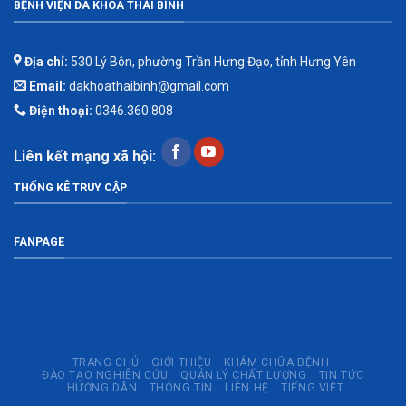
BỆNH VIỆN ĐA KHOA THÁI BÌNH
Địa chỉ:
530 Lý Bôn, phường Trần Hưng Đạo, tỉnh Hưng Yên
Email:
dakhoathaibinh@gmail.com
Điện thoại:
0346.360.808
Liên kết mạng xã hội:
THỐNG KÊ TRUY CẬP
FANPAGE
TRANG CHỦ
GIỚI THIỆU
KHÁM CHỮA BỆNH
ĐÀO TẠO NGHIÊN CỨU
QUẢN LÝ CHẤT LƯỢNG
TIN TỨC
HƯỚNG DẪN
THÔNG TIN
LIÊN HỆ
TIẾNG VIỆT