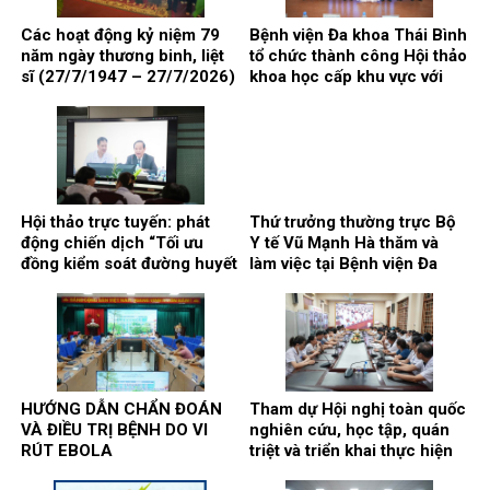
Các hoạt động kỷ niệm 79
Bệnh viện Đa khoa Thái Bình
năm ngày thương binh, liệt
tổ chức thành công Hội thảo
sĩ (27/7/1947 – 27/7/2026)
khoa học cấp khu vực với
chủ đề: “Kết nối y tế, nâng
cao chất lượng phẫu thuật
và can thiệp điều trị bệnh lý
gan, mật, tụy”
Hội thảo trực tuyến: phát
Thứ trưởng thường trực Bộ
động chiến dịch “Tối ưu
Y tế Vũ Mạnh Hà thăm và
đồng kiểm soát đường huyết
làm việc tại Bệnh viện Đa
và huyết áp trong quản lý
khoa Thái Bình
bệnh nhân đái tháo đường
typ 2”
HƯỚNG DẪN CHẨN ĐOÁN
Tham dự Hội nghị toàn quốc
VÀ ĐIỀU TRỊ BỆNH DO VI
nghiên cứu, học tập, quán
RÚT EBOLA
triệt và triển khai thực hiện
Nghị quyết số 10-NQ/TW