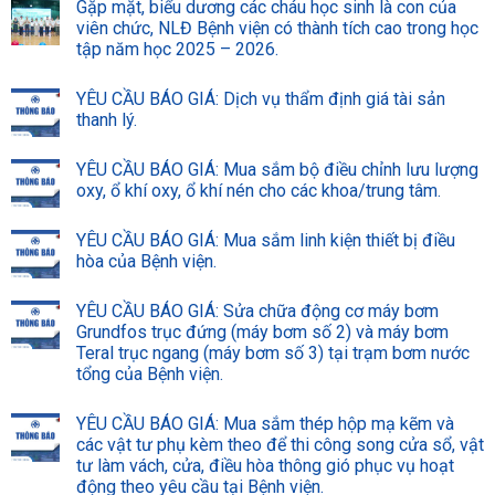
Gặp mặt, biểu dương các cháu học sinh là con của
viên chức, NLĐ Bệnh viện có thành tích cao trong học
tập năm học 2025 – 2026.
YÊU CẦU BÁO GIÁ: Dịch vụ thẩm định giá tài sản
thanh lý.
YÊU CẦU BÁO GIÁ: Mua sắm bộ điều chỉnh lưu lượng
oxy, ổ khí oxy, ổ khí nén cho các khoa/trung tâm.
YÊU CẦU BÁO GIÁ: Mua sắm linh kiện thiết bị điều
hòa của Bệnh viện.
YÊU CẦU BÁO GIÁ: Sửa chữa động cơ máy bơm
Grundfos trục đứng (máy bơm số 2) và máy bơm
Teral trục ngang (máy bơm số 3) tại trạm bơm nước
tổng của Bệnh viện.
YÊU CẦU BÁO GIÁ: Mua sắm thép hộp mạ kẽm và
các vật tư phụ kèm theo để thi công song cửa sổ, vật
tư làm vách, cửa, điều hòa thông gió phục vụ hoạt
động theo yêu cầu tại Bệnh viện.