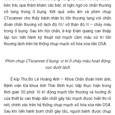
bên trái, qua thăm khám các bác sĩ nghi ngờ có chấn thương
vỡ tạng trong ổ bụng. Kết quả siêu âm và phim chụp
CTscanner cho thấy bệnh nhân bị tổn thương tạng với chẩn
đoán chấn thương vỡ lách độ III/ vỡ thận độ II – chảy máu
trong ổ bụng. Sau khi hội chẩn, ê-kíp Điện quang can thiệp
lập tức tiến hành kỹ thuật nút mạch cầm máu xử trí tổn
thương lách trên hệ thống chụp mạch số hóa xóa nền DSA.
Phim chụp CTscanner ổ bụng: vị trí ổ chảy máu hoạt động
cực dưới lách
Ê-kíp Ths.Bs Lê Hoàng Anh – Khoa Chẩn đoán hình ảnh,
Bệnh viện Đa khoa tỉnh Thái Bình trực tiếp thực hiện trong
thời gian 30 phút. Vị trí động mạch tổn thương và hướng đi
của thiết bị can thiệp dẫn chất gây tắc mạch được hiển thị rõ
nét, chính xác trên hệ thống chụp mạch số hóa xóa nền DSA.
Sau khi tiến hành bơm chất gây tắc, người bệnh được chụp