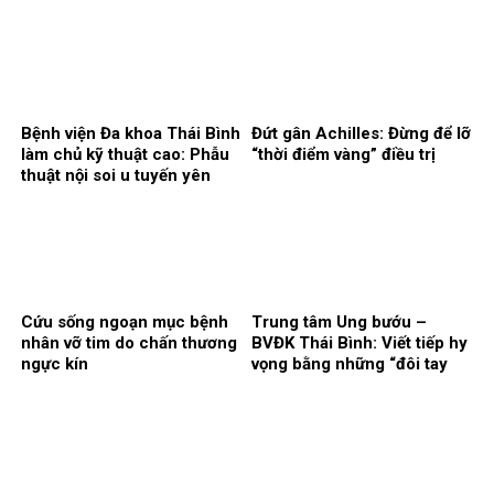
2 Tết
Bệnh viện Đa khoa Thái Bình
Đứt gân Achilles: Đừng để lỡ
làm chủ kỹ thuật cao: Phẫu
“thời điểm vàng” điều trị
thuật nội soi u tuyến yên
qua đường mũi
Cứu sống ngoạn mục bệnh
Trung tâm Ung bướu –
nhân vỡ tim do chấn thương
BVĐK Thái Bình: Viết tiếp hy
ngực kín
vọng bằng những “đôi tay
vàng” và kĩ thuật ngoại khoa
hiện đại