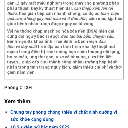
gan,..) gây mất máu nghiêm trọng thay cho phương pháp
phẫu thuật. Đây kỹ thuật hiện đại,
can thiệp xâm lấn tối
thiểu
, thời gian tiếp cận nhanh chóng, có độ
an toàn, hiệu
quả cao, không gây mất máu và ít đau đớn
, cầm máu kịp thời
giúp bệnh nhân tránh được nguy cơ tử vong.
Với hệ thống chụp mạch số hóa xóa nền (DSA) hiện đại
cùng đội ngũ y bác sĩ được
đào tạo bài bản
,
chuyên sâu
,
Bệnh viện Đa khoa tỉnh Thái Bình là bệnh viện
đầu
tiên và duy nhất
trên địa bàn tỉnh triển khai kỹ thuật nút
mạch trong điều trị các trường hợp chấn thương nội tạng,
ho ra máu, ung thư gan, u xơ cổ tử cung, u xơ tiền liệt
tuyến… giúp cấp cứu thành công nhiều trường hợp bệnh
nhân trong tình trạng nguy kịch, giảm thiểu chi phí và thời
gian nằm viện.
Phòng CTXH
Xem thêm:
Chung tay phòng chống thiếu vi chất dinh dưỡng vì
sức khỏe cộng đồng
10 Sự kiện nổi bật năm 2022