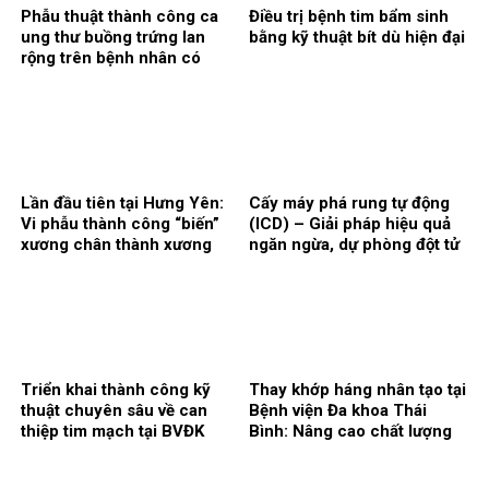
Phẫu thuật thành công ca
Điều trị bệnh tim bẩm sinh
ung thư buồng trứng lan
bằng kỹ thuật bít dù hiện đại
rộng trên bệnh nhân có
bệnh nền phức tạp
Lần đầu tiên tại Hưng Yên:
Cấy máy phá rung tự động
Vi phẫu thành công “biến”
(ICD) – Giải pháp hiệu quả
xương chân thành xương
ngăn ngừa, dự phòng đột tử
hàm
do suy tim tại Bệnh viện Đa
khoa Thái Bình
Triển khai thành công kỹ
Thay khớp háng nhân tạo tại
thuật chuyên sâu về can
Bệnh viện Đa khoa Thái
thiệp tim mạch tại BVĐK
Bình: Nâng cao chất lượng
Thái Bình
cuộc sống