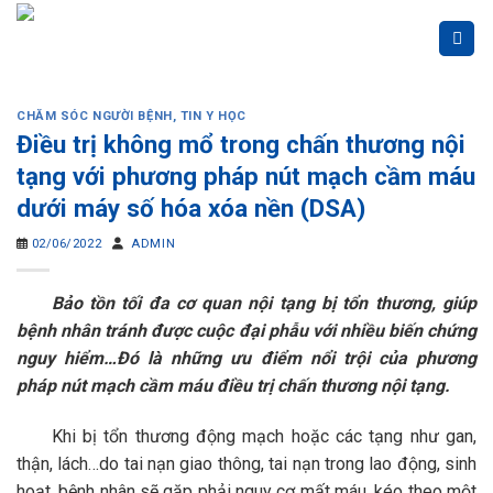
Skip
to
content
CHĂM SÓC NGƯỜI BỆNH
,
TIN Y HỌC
Điều trị không mổ trong chấn thương nội
tạng với phương pháp nút mạch cầm máu
dưới máy số hóa xóa nền (DSA)
02/06/2022
ADMIN
Bảo tồn tối đa cơ quan nội tạng bị tổn thương, giúp
bệnh nhân tránh được cuộc đại phẫu với nhiều biến chứng
nguy hiểm…Đó là những ưu điểm nổi trội của phương
pháp nút mạch cầm máu điều trị chấn thương nội tạng.
Khi bị tổn thương động mạch hoặc các tạng như gan,
thận, lách…do tai nạn giao thông, tai nạn trong lao động, sinh
hoạt, bệnh nhân sẽ gặp phải nguy cơ mất máu, kéo theo một