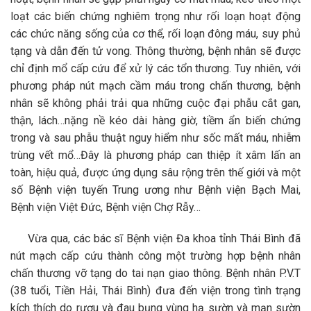
loạt các biến chứng nghiêm trọng như rối loạn hoạt động
các chức năng sống của cơ thể, rối loạn đông máu, suy phủ
tạng và dẫn đến tử vong. Thông thường, bệnh nhân sẽ được
chỉ định mổ cấp cứu để xử lý các tổn thương. Tuy nhiên, với
phương pháp nút mạch cầm máu trong chấn thương, bệnh
nhân sẽ không phải trải qua những cuộc đại phẫu cắt gan,
thận, lách…nặng nề kéo dài hàng giờ, tiềm ẩn biến chứng
trong và sau phẫu thuật nguy hiểm như sốc mất máu, nhiễm
trùng vết mổ…Đây là phương pháp can thiệp ít xâm lấn an
toàn, hiệu quả, được ứng dụng sâu rộng trên thế giới và một
số Bệnh viện tuyến Trung ương như Bệnh viện Bạch Mai,
Bệnh viện Việt Đức, Bệnh viện Chợ Rẫy…
Vừa qua, các bác sĩ Bệnh viện Đa khoa tỉnh Thái Bình đã
nút mạch cấp cứu thành công một trường hợp bệnh nhân
chấn thương vỡ tạng do tai nạn giao thông. Bệnh nhân P.V.T
(38 tuổi, Tiền Hải, Thái Bình) đưa đến viện trong tình trạng
kích thích do rượu và đau bụng vùng hạ sườn và mạn sườn