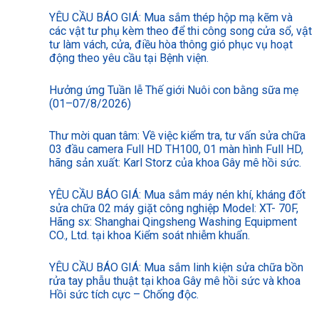
YÊU CẦU BÁO GIÁ: Mua sắm thép hộp mạ kẽm và
các vật tư phụ kèm theo để thi công song cửa sổ, vật
tư làm vách, cửa, điều hòa thông gió phục vụ hoạt
động theo yêu cầu tại Bệnh viện.
Hưởng ứng Tuần lễ Thế giới Nuôi con bằng sữa mẹ
(01–07/8/2026)
Thư mời quan tâm: Về việc kiểm tra, tư vấn sửa chữa
03 đầu camera Full HD TH100, 01 màn hình Full HD,
hãng sản xuất: Karl Storz của khoa Gây mê hồi sức.
YÊU CẦU BÁO GIÁ: Mua sắm máy nén khí, kháng đốt
sửa chữa 02 máy giặt công nghiệp Model: XT- 70F,
Hãng sx: Shanghai Qingsheng Washing Equipment
CO., Ltd. tại khoa Kiểm soát nhiễm khuẩn.
YÊU CẦU BÁO GIÁ: Mua sắm linh kiện sửa chữa bồn
rửa tay phẫu thuật tại khoa Gây mê hồi sức và khoa
Hồi sức tích cực – Chống độc.