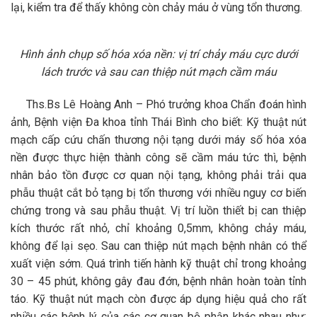
lại, kiểm tra để thấy không còn chảy máu ở vùng tổn thương.
Hình ảnh chụp số hóa xóa nền: vị trí chảy máu cực dưới
lách trước và sau can thiệp nút mạch cầm máu
Ths.Bs Lê Hoàng Anh – Phó trưởng khoa Chẩn đoán hình
ảnh, Bệnh viện Đa khoa tỉnh Thái Bình cho biết: Kỹ thuật nút
mạch cấp cứu chấn thương nội tạng dưới máy số hóa xóa
nền được thực hiện thành công sẽ cầm máu tức thì, bệnh
nhân bảo tồn được cơ quan nội tạng, không phải trải qua
phẫu thuật cắt bỏ tạng bị tổn thương với nhiều nguy cơ biến
chứng trong và sau phẫu thuật. Vị trí luồn thiết bị can thiệp
kích thước rất nhỏ, chỉ khoảng 0,5mm, không chảy máu,
không để lại sẹo. Sau can thiệp nút mạch bệnh nhân có thể
xuất viện sớm. Quá trình tiến hành kỹ thuật chỉ trong khoảng
30 – 45 phút, không gây đau đớn, bệnh nhân hoàn toàn tỉnh
táo. Kỹ thuật nút mạch còn được áp dụng hiệu quả cho rất
nhiều các bệnh lý của các cơ quan bộ phận khác nhau như: