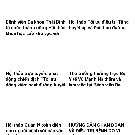
Bệnh viện Đa khoa Thái Bình
Hội thảo Tối ưu điều trị Tăng
tổ chức thành công Hội thảo
huyết áp và Đái tháo đường
khoa học cấp khu vực với
chủ đề: “Kết nối y tế, nâng
cao chất lượng phẫu thuật
và can thiệp điều trị bệnh lý
gan, mật, tụy”
Hội thảo trực tuyến: phát
Thứ trưởng thường trực Bộ
động chiến dịch “Tối ưu
Y tế Vũ Mạnh Hà thăm và
đồng kiểm soát đường huyết
làm việc tại Bệnh viện Đa
và huyết áp trong quản lý
khoa Thái Bình
bệnh nhân đái tháo đường
typ 2”
Hội thảo Quản lý toàn diện
HƯỚNG DẪN CHẨN ĐOÁN
cho người bệnh với các vấn
VÀ ĐIỀU TRỊ BỆNH DO VI