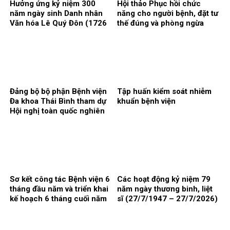
Hưởng ứng kỷ niệm 300
Hội thảo Phục hồi chức
năm ngày sinh Danh nhân
năng cho người bệnh, đặt tư
Văn hóa Lê Quý Đôn (1726
thế đúng và phòng ngừa
– 2026)
biến chứng.
Đảng bộ bộ phận Bệnh viện
Tập huấn kiểm soát nhiễm
Đa khoa Thái Bình tham dự
khuẩn bệnh viện
Hội nghị toàn quốc nghiên
cứu, học tập, quán triệt và
triển khai thực hiện Nghị
quyết Hội nghị lần thứ ba
Ban chấp hành Trung ương
Đảng khóa XIV
Sơ kết công tác Bệnh viện 6
Các hoạt động kỷ niệm 79
tháng đầu năm và triển khai
năm ngày thương binh, liệt
kế hoạch 6 tháng cuối năm
sĩ (27/7/1947 – 27/7/2026)
2026