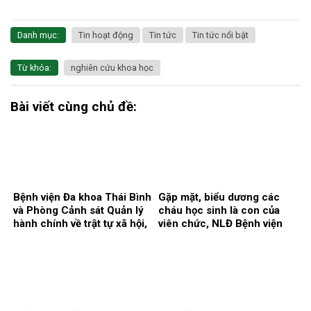
Danh mục:
Tin hoạt động
Tin tức
Tin tức nổi bật
Từ khóa:
nghiên cứu khoa học
Bài viết cùng chủ đề:
Bệnh viện Đa khoa Thái Bình
Gặp mặt, biểu dương các
và Phòng Cảnh sát Quản lý
cháu học sinh là con của
hành chính về trật tự xã hội,
viên chức, NLĐ Bệnh viện
Công an tỉnh Hưng Yên ký
có thành tích cao trong học
kết Quy chế phối hợp bảo
tập năm học 2025 – 2026.
đảm an ninh, trật tự trong cơ
sở khám, chữa bệnh