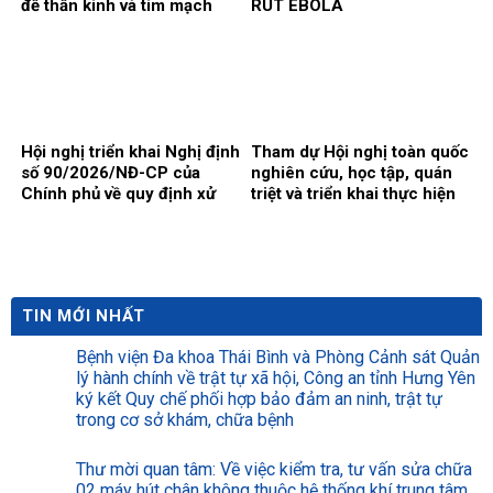
đề thần kinh và tim mạch
RÚT EBOLA
Hội nghị triển khai Nghị định
Tham dự Hội nghị toàn quốc
số 90/2026/NĐ-CP của
nghiên cứu, học tập, quán
Chính phủ về quy định xử
triệt và triển khai thực hiện
phạt vi phạm hành chính
Nghị quyết số 10-NQ/TW
trong lĩnh vực y tế
của Bộ Chính trị
TIN MỚI NHẤT
Bệnh viện Đa khoa Thái Bình và Phòng Cảnh sát Quản
lý hành chính về trật tự xã hội, Công an tỉnh Hưng Yên
ký kết Quy chế phối hợp bảo đảm an ninh, trật tự
trong cơ sở khám, chữa bệnh
Thư mời quan tâm: Về việc kiểm tra, tư vấn sửa chữa
02 máy hút chân không thuộc hệ thống khí trung tâm.