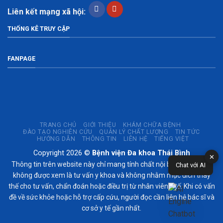
Liên kết mạng xã hội:
THỐNG KÊ TRUY CẬP
FANPAGE
TRANG CHỦ
GIỚI THIỆU
KHÁM CHỮA BỆNH
ĐÀO TẠO NGHIÊN CỨU
QUẢN LÝ CHẤT LƯỢNG
TIN TỨC
HƯỚNG DẪN
THÔNG TIN
LIÊN HỆ
TIẾNG VIỆT
Copyright 2026 ©
Bệnh viện Đa khoa Thái Bình
✕
Thông tin trên website này chỉ mang tính chất nội bộ tham khảo;
Chat với AI
không được xem là tư vấn y khoa và không nhằm mục đích thay
thế cho tư vấn, chẩn đoán hoặc điều trị từ nhân viên y tế. Khi có vấn
đề về sức khỏe hoặc hỗ trợ cấp cứu, người đọc cần liên hệ bác sĩ và
cơ sở y tế gần nhất.