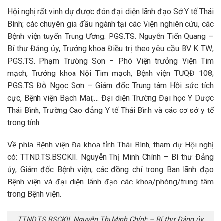
Hội nghị rất vinh dự được đón đại diện lãnh đạo Sở Y tế Thái
Bình; các chuyên gia đầu ngành tại các Viện nghiên cứu, các
Bệnh viện tuyến Trung Ương: PGS.TS. Nguyễn Tiến Quang –
Bí thư Đảng ủy, Trưởng khoa Điều trị theo yêu cầu BV K TW;
PGS.TS. Phạm Trường Sơn – Phó Viện trưởng Viện Tim
mạch, Trưởng khoa Nội Tim mạch, Bệnh viện TƯQĐ 108;
PGS.TS Đỗ Ngọc Sơn – Giám đốc Trung tâm Hồi sức tích
cực, Bệnh viện Bạch Mai;… Đại diện Trường Đại học Y Dược
Thái Bình, Trường Cao đẳng Y tế Thái Bình và các cơ sở y tế
trong tỉnh.
Về phía Bệnh viện Đa khoa tỉnh Thái Bình, tham dự Hội nghị
có: TTND.TS.BSCKII. Nguyễn Thị Minh Chính – Bí thư Đảng
ủy, Giám đốc Bệnh viện; các đồng chí trong Ban lãnh đạo
Bệnh viện và đại diện lãnh đạo các khoa/phòng/trung tâm
trong Bệnh viện.
TTND.TS.BSCKII. Nguyễn Thị Minh Chính – Bí thư Đảng ủy,