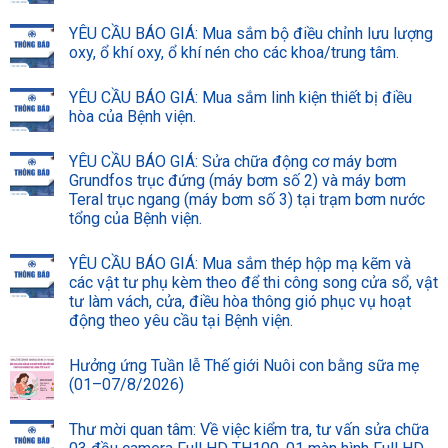
YÊU CẦU BÁO GIÁ: Mua sắm bộ điều chỉnh lưu lượng
oxy, ổ khí oxy, ổ khí nén cho các khoa/trung tâm.
YÊU CẦU BÁO GIÁ: Mua sắm linh kiện thiết bị điều
hòa của Bệnh viện.
YÊU CẦU BÁO GIÁ: Sửa chữa động cơ máy bơm
Grundfos trục đứng (máy bơm số 2) và máy bơm
Teral trục ngang (máy bơm số 3) tại trạm bơm nước
tổng của Bệnh viện.
YÊU CẦU BÁO GIÁ: Mua sắm thép hộp mạ kẽm và
các vật tư phụ kèm theo để thi công song cửa sổ, vật
tư làm vách, cửa, điều hòa thông gió phục vụ hoạt
động theo yêu cầu tại Bệnh viện.
Hưởng ứng Tuần lễ Thế giới Nuôi con bằng sữa mẹ
(01–07/8/2026)
Thư mời quan tâm: Về việc kiểm tra, tư vấn sửa chữa