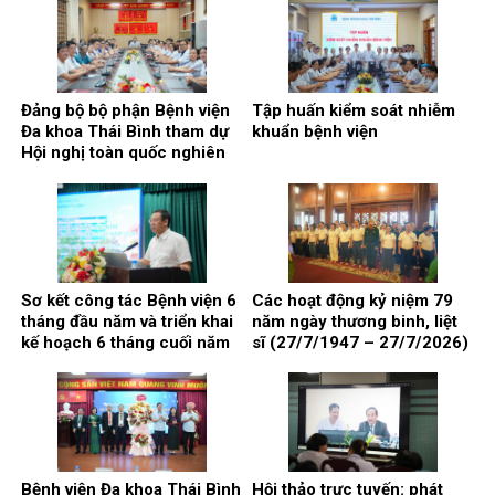
Đảng bộ bộ phận Bệnh viện
Tập huấn kiểm soát nhiễm
Đa khoa Thái Bình tham dự
khuẩn bệnh viện
Hội nghị toàn quốc nghiên
cứu, học tập, quán triệt và
triển khai thực hiện Nghị
quyết Hội nghị lần thứ ba
Ban chấp hành Trung ương
Đảng khóa XIV
Sơ kết công tác Bệnh viện 6
Các hoạt động kỷ niệm 79
tháng đầu năm và triển khai
năm ngày thương binh, liệt
kế hoạch 6 tháng cuối năm
sĩ (27/7/1947 – 27/7/2026)
2026
Bệnh viện Đa khoa Thái Bình
Hội thảo trực tuyến: phát