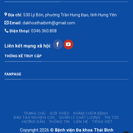
Địa chỉ:
530 Lý Bôn, phường Trần Hưng Đạo, tỉnh Hưng Yên
Email:
dakhoathaibinh@gmail.com
Điện thoại:
0346.360.808
Liên kết mạng xã hội:
THỐNG KÊ TRUY CẬP
FANPAGE
TRANG CHỦ
GIỚI THIỆU
KHÁM CHỮA BỆNH
ĐÀO TẠO NGHIÊN CỨU
QUẢN LÝ CHẤT LƯỢNG
TIN TỨC
HƯỚNG DẪN
THÔNG TIN
LIÊN HỆ
TIẾNG VIỆT
Copyright 2026 ©
Bệnh viện Đa khoa Thái Bình