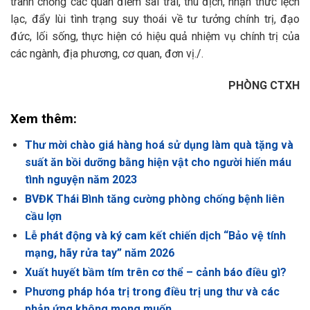
tranh chống các quan điểm sai trái, thù địch, nhận thức lệch
lạc, đẩy lùi tình trạng suy thoái về tư tưởng chính trị, đạo
đức, lối sống, thực hiện có hiệu quả nhiệm vụ chính trị của
các ngành, địa phương, cơ quan, đơn vị./.
PHÒNG CTXH
Xem thêm:
Thư mời chào giá hàng hoá sử dụng làm quà tặng và
suất ăn bồi dưỡng bằng hiện vật cho người hiến máu
tình nguyện năm 2023
BVĐK Thái Bình tăng cường phòng chống bệnh liên
cầu lợn
Lễ phát động và ký cam kết chiến dịch “Bảo vệ tính
mạng, hãy rửa tay” năm 2026
Xuất huyết bầm tím trên cơ thể – cảnh báo điều gì?
Phương pháp hóa trị trong điều trị ung thư và các
phản ứng không mong muốn