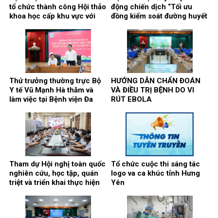
tổ chức thành công Hội thảo
động chiến dịch “Tối ưu
khoa học cấp khu vực với
đồng kiểm soát đường huyết
chủ đề: “Kết nối y tế, nâng
và huyết áp trong quản lý
cao chất lượng phẫu thuật
bệnh nhân đái tháo đường
và can thiệp điều trị bệnh lý
typ 2”
gan, mật, tụy”
Thứ trưởng thường trực Bộ
HƯỚNG DẪN CHẨN ĐOÁN
Y tế Vũ Mạnh Hà thăm và
VÀ ĐIỀU TRỊ BỆNH DO VI
làm việc tại Bệnh viện Đa
RÚT EBOLA
khoa Thái Bình
Tham dự Hội nghị toàn quốc
Tổ chức cuộc thi sáng tác
nghiên cứu, học tập, quán
logo va ca khúc tỉnh Hưng
triệt và triển khai thực hiện
Yên
Nghị quyết số 10-NQ/TW
của Bộ Chính trị