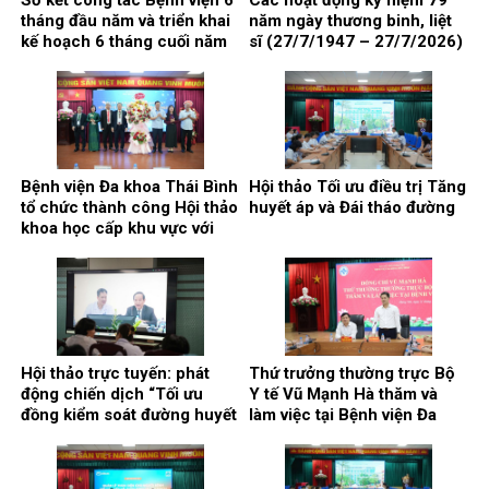
tháng đầu năm và triển khai
năm ngày thương binh, liệt
kế hoạch 6 tháng cuối năm
sĩ (27/7/1947 – 27/7/2026)
2026
Bệnh viện Đa khoa Thái Bình
Hội thảo Tối ưu điều trị Tăng
tổ chức thành công Hội thảo
huyết áp và Đái tháo đường
khoa học cấp khu vực với
chủ đề: “Kết nối y tế, nâng
cao chất lượng phẫu thuật
và can thiệp điều trị bệnh lý
gan, mật, tụy”
Hội thảo trực tuyến: phát
Thứ trưởng thường trực Bộ
động chiến dịch “Tối ưu
Y tế Vũ Mạnh Hà thăm và
đồng kiểm soát đường huyết
làm việc tại Bệnh viện Đa
và huyết áp trong quản lý
khoa Thái Bình
bệnh nhân đái tháo đường
typ 2”