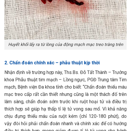
Huyết khối lấy ra từ lòng của động mạch mạc treo tràng trên
2. Chẩn đoán chính xác – phẫu thuật kịp thời
Nhận định về trường hợp này, Ths.Bs. Đỗ Tất Thành – Trưởng
khoa Phẫu thuật tim mạch – Lồng ngực, PGĐ Trung tâm Tim
mạch, Bệnh viện Đa khoa tỉnh cho biết: “Chẩn đoán thiếu máu
mạc treo cấp rất cần thiết nhưng cũng là một thách đố trên
lâm sàng, chẩn đoán sớm trước khi ruột hoại tử và điều trị
thích hợp sẽ giúp hạ thấp tỉ lệ tử vong sau mổ. Vì khả năng
chịu đựng thiếu máu của ruột kém (chỉ 120-180 phút), do
vậy đòi hỏi phải chẩn đoán nhanh và chính xác để có hướng
điều trị thích hợp, mong giảm được tỉ lệ tử vong cho bệnh