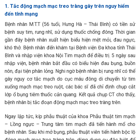
1. Tắc động mạch mạc treo tràng gây trên nguy hiểm
đến tính mạng
Bệnh nhân M.T.T (56 tuổi, Hưng Hà – Thái Bình) có tiền sử
bệnh suy tim, rung nhĩ, sử dụng thuốc chống đông. Thời gian
gần đây bệnh nhân xuất hiện biểu hiện mệt mỏi, đau ngực,
khó thở. Bệnh nhân đến khám tại Bệnh viện Đa khoa tỉnh Thái
Bình và nhập viện khoa Nội Tim mạch để điều trị. 5 ngày sau
nhập viện, bệnh nhân bắt đầu có biểu hiện đau bụng, buồn
nôn, đại tiện phân lỏng. Nghi ngờ bệnh nhân bị rung nhĩ có thể
gây nguy cơ tắc mạch do cục máu đông di chuyển từ tim
xuống mạch mạc treo ruột, các bác sĩ đã chỉ định chụp cắt
lớp ổ bụng tiêm thuốc cản quang. Kết quả chụp CT cho thấy,
bệnh nhân bị tắc đoạn động mạch mạc treo tràng trên.
Ngay lập tức, kíp phẫu thuật của khoa Phẫu thuật tim mạch
– Lồng ngực – Trung tâm tim mạch đã tiến hành mổ cho
bệnh nhân. Sau khi mở bụng, phẫu thuật viên tiến hành bộc lộ
động mạch mạc treo tràng trên, dùng dụng cụ đặc biệt để