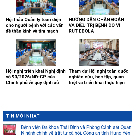
Hội thảo Quản lý toàn diện
HƯỚNG DẪN CHẨN ĐOÁN
cho người bệnh với các vấn
VÀ ĐIỀU TRỊ BỆNH DO VI
đề thần kinh và tim mạch
RÚT EBOLA
Hội nghị triển khai Nghị định
Tham dự Hội nghị toàn quốc
số 90/2026/NĐ-CP của
nghiên cứu, học tập, quán
Chính phủ về quy định xử
triệt và triển khai thực hiện
phạt vi phạm hành chính
Nghị quyết số 10-NQ/TW
trong lĩnh vực y tế
của Bộ Chính trị
TIN MỚI NHẤT
Bệnh viện Đa khoa Thái Bình và Phòng Cảnh sát Quản
lý hành chính về trật tự xã hội, Công an tỉnh Hưng Yên