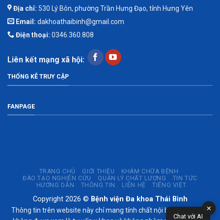
Địa chỉ:
530 Lý Bôn, phường Trần Hưng Đạo, tỉnh Hưng Yên
Email:
dakhoathaibinh@gmail.com
Điện thoại:
0346.360.808
Liên kết mạng xã hội:
THỐNG KÊ TRUY CẬP
FANPAGE
TRANG CHỦ
GIỚI THIỆU
KHÁM CHỮA BỆNH
ĐÀO TẠO NGHIÊN CỨU
QUẢN LÝ CHẤT LƯỢNG
TIN TỨC
HƯỚNG DẪN
THÔNG TIN
LIÊN HỆ
TIẾNG VIỆT
Copyright 2026 ©
Bệnh viện Đa khoa Thái Bình
✕
Thông tin trên website này chỉ mang tính chất nội bộ tham khảo;
Chat với AI