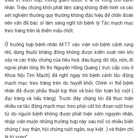
nhân. Triệu chứng khởi phát lâm sàng không điển hình và các
xét nghiệm thường quy thường không đặc hiệu để chẩn đoán
nên vấn đề bác sĩ lâm sàng nghĩ tới bệnh lý Tắc mạch mạc
treo tràng trên là điểm mấu chốt.
Ở trường hợp bệnh nhân M.T.T vào viện với bệnh cảnh rung
nhĩ, dùng thuốc kháng đông không được kiểm soát nên khi
xảy ra các triệu chứng của tiêu hoá: đau bụng dữ dội, nôn, đi
ngoài phân lỏng thì Bs Nguyễn Hồng Quang ( trực cấp cứu ở
Khoa Nội Tim Mạch) đã nghĩ ngay tới bệnh cảnh tắc động
mạch mạc treo tràng trên do huyết khối. Chính vì thể bệnh
nhân đã được phẫu thuật kịp thời và bảo tồn toàn bộ ruột (
đại tràng và tiểu tràng). Trước đây chúng tôi đã thực hiện
nhiều ca tắc động mạch mạc treo phải cắt bỏ đoạn ruột hoại
tử do người bệnh không được phát hiện sớm nguyên nhân,
nhập viện muộn những trường hợp này sau mổ có nhiều biến
chứng ( suy thận, hội chứng ruột ngắn, suy kiệt…) và thậm chí
là tử vong”.