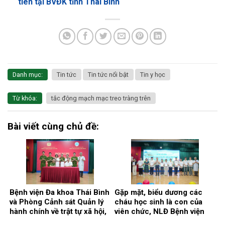
tiên tại BVĐK tỉnh Thái Bình
Danh mục:
Tin tức
Tin tức nổi bật
Tin y học
Từ khóa:
tắc động mạch mạc treo tràng trên
Bài viết cùng chủ đề:
Bệnh viện Đa khoa Thái Bình
Gặp mặt, biểu dương các
và Phòng Cảnh sát Quản lý
cháu học sinh là con của
hành chính về trật tự xã hội,
viên chức, NLĐ Bệnh viện
Công an tỉnh Hưng Yên ký
có thành tích cao trong học