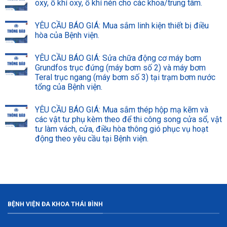
oxy, ổ khí oxy, ổ khí nén cho các khoa/trung tâm.
YÊU CẦU BÁO GIÁ: Mua sắm linh kiện thiết bị điều
hòa của Bệnh viện.
YÊU CẦU BÁO GIÁ: Sửa chữa động cơ máy bơm
Grundfos trục đứng (máy bơm số 2) và máy bơm
Teral trục ngang (máy bơm số 3) tại trạm bơm nước
tổng của Bệnh viện.
YÊU CẦU BÁO GIÁ: Mua sắm thép hộp mạ kẽm và
các vật tư phụ kèm theo để thi công song cửa sổ, vật
tư làm vách, cửa, điều hòa thông gió phục vụ hoạt
động theo yêu cầu tại Bệnh viện.
BỆNH VIỆN ĐA KHOA THÁI BÌNH