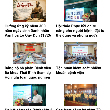
kết Quy chế phối hợp bảo
tập năm học 2025 – 2026.
đảm an ninh, trật tự trong cơ
sở khám, chữa bệnh
Hưởng ứng kỷ niệm 300
Hội thảo Phục hồi chức
năm ngày sinh Danh nhân
năng cho người bệnh, đặt tư
Văn hóa Lê Quý Đôn (1726
thế đúng và phòng ngừa
– 2026)
biến chứng.
Đảng bộ bộ phận Bệnh viện
Tập huấn kiểm soát nhiễm
Đa khoa Thái Bình tham dự
khuẩn bệnh viện
Hội nghị toàn quốc nghiên
cứu, học tập, quán triệt và
triển khai thực hiện Nghị
quyết Hội nghị lần thứ ba
Ban chấp hành Trung ương
Đảng khóa XIV
Sơ kết công tác Bệnh viện 6
Các hoạt động kỷ niệm 79