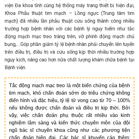
viện Đa khoa tỉnh cùng hệ thống máy trang thiết bị hiện đại,
Khoa Phẫu thuật tim mạch – Lồng ngực (Trung tâm tim
mạch) đã nhiều lần phẫu thuật cứu sống thành công nhiều
trường hợp bệnh nhân với các bệnh lý nguy hiểm như tắc
động mạch mạc treo tràng trên, vỡ phình động mạch chủ
bụng,….Góp phần giảm tỷ lệ bệnh nhân phải chuyển lên tuyến
trên điều trị, điều trị và cứu sống kịp thời nhiều trường hợp
nguy kịch, nâng cao hơn nữa chất lượng khám chữa bệnh tại
Bệnh viện.
Tắc động mạch mạc treo là một biến chứng của bệnh
tim mạch, khó chẩn đoán sớm do triệu chứng không
điển hình và đặc hiệu, tỷ lệ tử vong cao từ 70 – 100%
nếu không được chẩn đoán và điều trị kịp thời. Bởi
vậy, việc chẩn đoán phụ thuộc rất nhiều vào kinh
nghiệm lâm sàng và kiến thức chuyên môn của đội
ngũ bác sĩ chuyên khoa cũng như các phương tiện
chẩn đoán hiện đại. Các bác sĩ khuyến cáo thêm: