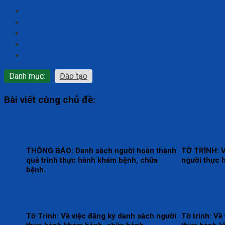
Bệnh viện Đa khoa Thái Bình tổ chức Hội thảo “Cập n
Hưởng ứng ngày Thế giới phòng chống bệnh lao 24/3
Hội thảo cập nhật kiến thức về an toàn truyền máu
Bước tiến trong tăng cường quyền lợi người bệnh và c
Báo cáo kết quả tự kiểm tra Bệnh viện năm 2023
Danh mục:
Đào tạo
Bài viết cùng chủ đề:
THÔNG BÁO: Danh sách người hoàn thành
TỜ TRÌNH: V
quá trình thực hành khám bệnh, chữa
người thực 
bệnh.
Tờ Trình: Về việc đăng ký danh sách người
Tờ trình: Về