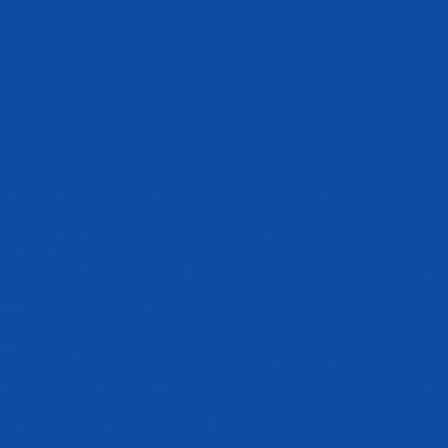
chức, NLĐ Bệnh viện có thành tích cao trong học tập năm học 202
.
ổ khí oxy, ổ khí nén cho các khoa/trung tâm.
a Bệnh viện.
trục đứng (máy bơm số 2) và máy bơm Teral trục ngang (máy bơ
ư phụ kèm theo để thi công song cửa sổ, vật tư làm vách, cửa, 
–07/8/2026)
 đầu camera Full HD TH100, 01 màn hình Full HD, hãng sản xuất: K
chữa 02 máy giặt công nghiệp Model: XT- 70F, Hãng sx: Shangha
ay phẫu thuật tại khoa Gây mê hồi sức và khoa Hồi sức tích cực