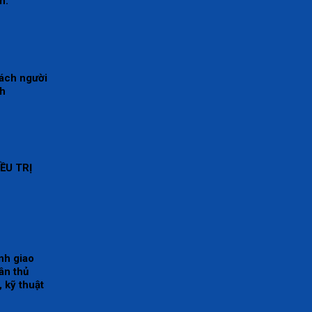
h.
sách người
nh
ỀU TRỊ
nh giao
ân thủ
 kỹ thuật