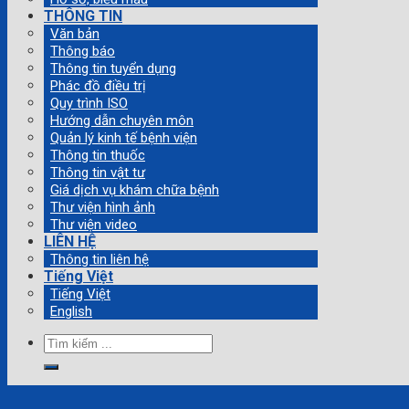
THÔNG TIN
Văn bản
Thông báo
Thông tin tuyển dụng
Phác đồ điều trị
Quy trình ISO
Hướng dẫn chuyên môn
Quản lý kinh tế bệnh viện
Thông tin thuốc
Thông tin vật tư
Giá dịch vụ khám chữa bệnh
Thư viện hình ảnh
Thư viện video
LIÊN HỆ
Thông tin liên hệ
Tiếng Việt
Tiếng Việt
English
Tìm
kiếm: