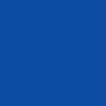
5 – 2026.
m số 3) tại trạm bơm nước tổng của Bệnh
điều hòa thông gió phục vụ hoạt động theo
arl Storz của khoa Gây mê hồi sức.
i Qingsheng Washing Equipment CO., Ltd.
 – Chống độc.