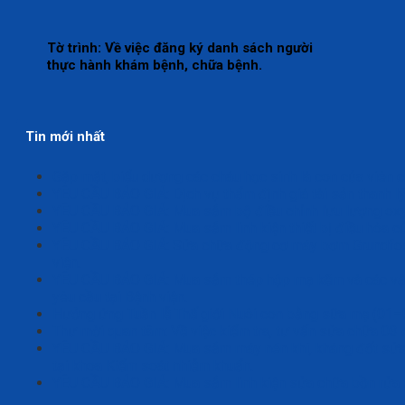
Tờ trình: Về việc đăng ký danh sách người
thực hành khám bệnh, chữa bệnh.
Tin mới nhất
Gặp mặt, biểu dương các cháu học sinh là con của viên 
YÊU CẦU BÁO GIÁ: Dịch vụ thẩm định giá tài sản thanh lý
YÊU CẦU BÁO GIÁ: Mua sắm bộ điều chỉnh lưu lượng oxy, 
YÊU CẦU BÁO GIÁ: Mua sắm linh kiện thiết bị điều hòa củ
YÊU CẦU BÁO GIÁ: Sửa chữa động cơ máy bơm Grundfos 
viện.
YÊU CẦU BÁO GIÁ: Mua sắm thép hộp mạ kẽm và các vật t
yêu cầu tại Bệnh viện.
Hưởng ứng Tuần lễ Thế giới Nuôi con bằng sữa mẹ (01
Thư mời quan tâm: Về việc kiểm tra, tư vấn sửa chữa 03
YÊU CẦU BÁO GIÁ: Mua sắm máy nén khí, kháng đốt sửa 
tại khoa Kiểm soát nhiễm khuẩn.
YÊU CẦU BÁO GIÁ: Mua sắm linh kiện sửa chữa bồn rửa t