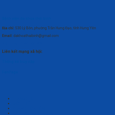
Bệnh viện đa khoa thái bình
Địa chỉ:
530 Lý Bôn, phường Trần Hưng Đạo, tỉnh Hưng Yên
Email:
dakhoathaibinh@gmail.com
Điện thoại:
0346.360.808
Liên kết mạng xã hội:
Thống kê truy cập
FanPage
TRANG CHỦ
GIỚI THIỆU
KHÁM CHỮA BỆNH
ĐÀO TẠO NGHIÊN CỨU