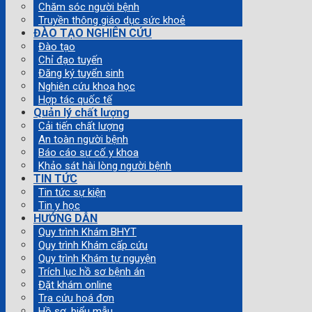
Chăm sóc người bệnh
Truyền thông giáo dục sức khoẻ
ĐÀO TẠO NGHIÊN CỨU
Đào tạo
Chỉ đạo tuyến
Đăng ký tuyển sinh
Nghiên cứu khoa học
Hợp tác quốc tế
Quản lý chất lượng
Cải tiến chất lượng
An toàn người bệnh
Báo cáo sự cố y khoa
Khảo sát hài lòng người bệnh
TIN TỨC
Tin tức sự kiện
Tin y học
HƯỚNG DẪN
Quy trình Khám BHYT
Quy trình Khám cấp cứu
Quy trình Khám tự nguyện
Trích lục hồ sơ bệnh án
Đặt khám online
Tra cứu hoá đơn
Hồ sơ, biểu mẫu