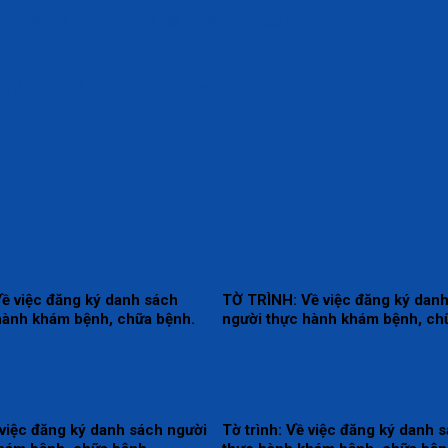
hật một số quy định về đấu thầu mua sắm”
/2026
huẩn hóa công tác kê đơn, cấp thuốc
ề việc đăng ký danh sách
TỜ TRÌNH: Về việc đăng ký dan
hành khám bệnh, chữa bệnh.
người thực hành khám bệnh, ch
 việc đăng ký danh sách người
Tờ trình: Về việc đăng ký danh 