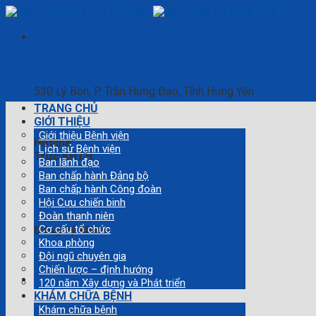
Skip
to
content
Địa chỉ
530 Lý Bôn, P. Trần Hưng Đạo, Tỉnh Hưng Yên
TRANG CHỦ
GIỚI THIỆU
Giới thiệu Bệnh viện
Hotline
Lịch sử Bệnh viện
Trực KHTH
Ban lãnh đạo
Ban chấp hành Đảng bộ
0346.360.808
Ban chấp hành Công đoàn
Hội Cựu chiến binh
Đoàn thanh niên
Cơ cấu tổ chức
Đăng ký khám
Khoa phòng
0868.530.112 0377.830.895
Đội ngũ chuyên gia
Chiến lược – định hướng
120 năm Xây dựng và Phát triển
KHÁM CHỮA BỆNH
Khám chữa bệnh