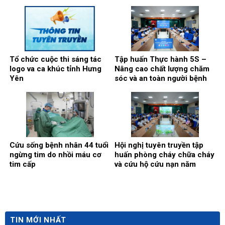
Nghị quyết số 10-NQ/TW
của Bộ Chính trị
Tổ chức cuộc thi sáng tác
Tập huấn Thực hành 5S –
logo va ca khúc tỉnh Hưng
Nâng cao chất lượng chăm
Yên
sóc và an toàn người bệnh
Cứu sống bệnh nhân 44 tuổi
Hội nghị tuyên truyền tập
ngừng tim do nhồi máu cơ
huấn phòng cháy chữa cháy
tim cấp
và cứu hộ cứu nạn năm
2026
TIN MỚI NHẤT