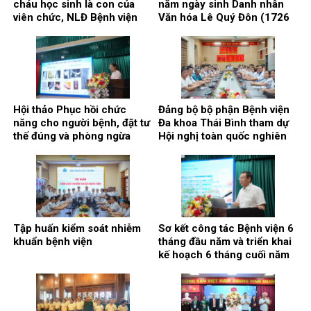
cháu học sinh là con của
năm ngày sinh Danh nhân
viên chức, NLĐ Bệnh viện
Văn hóa Lê Quý Đôn (1726
có thành tích cao trong học
– 2026)
tập năm học 2025 – 2026.
Hội thảo Phục hồi chức
Đảng bộ bộ phận Bệnh viện
năng cho người bệnh, đặt tư
Đa khoa Thái Bình tham dự
thế đúng và phòng ngừa
Hội nghị toàn quốc nghiên
biến chứng.
cứu, học tập, quán triệt và
triển khai thực hiện Nghị
quyết Hội nghị lần thứ ba
Ban chấp hành Trung ương
Đảng khóa XIV
Tập huấn kiểm soát nhiễm
Sơ kết công tác Bệnh viện 6
khuẩn bệnh viện
tháng đầu năm và triển khai
kế hoạch 6 tháng cuối năm
2026