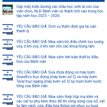
Gặp mặt, biểu dương các cháu học sinh là con của
viên chức, NLĐ Bệnh viện có thành tích cao trong học
tập năm học 2025 – 2026.
YÊU CẦU BÁO GIÁ: Dịch vụ thẩm định giá tài sản
thanh lý.
YÊU CẦU BÁO GIÁ: Mua sắm bộ điều chỉnh lưu lượng
oxy, ổ khí oxy, ổ khí nén cho các khoa/trung tâm.
YÊU CẦU BÁO GIÁ: Mua sắm linh kiện thiết bị điều
hòa của Bệnh viện.
YÊU CẦU BÁO GIÁ: Sửa chữa động cơ máy bơm
Grundfos trục đứng (máy bơm số 2) và máy bơm
Teral trục ngang (máy bơm số 3) tại trạm bơm nước
tổng của Bệnh viện.
YÊU CẦU BÁO GIÁ: Mua sắm thép hộp mạ kẽm và
các vật tư phụ kèm theo để thi công song cửa sổ, vật
tư làm vách, cửa, điều hòa thông gió phục vụ hoạt