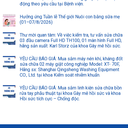
động theo yêu cầu tại Bệnh viện.
Hưởng ứng Tuần lễ Thế giới Nuôi con bằng sữa mẹ
(01–07/8/2026)
Thư mời quan tâm: Về việc kiểm tra, tư vấn sửa chữa
03 đầu camera Full HD TH100, 01 màn hình Full HD,
hãng sản xuất: Karl Storz của khoa Gây mê hồi sức.
YÊU CẦU BÁO GIÁ: Mua sắm máy nén khí, kháng đốt
sửa chữa 02 máy giặt công nghiệp Model: XT- 70F,
Hãng sx: Shanghai Qingsheng Washing Equipment
CO., Ltd. tại khoa Kiểm soát nhiễm khuẩn.
YÊU CẦU BÁO GIÁ: Mua sắm linh kiện sửa chữa bồn
rửa tay phẫu thuật tại khoa Gây mê hồi sức và khoa
Hồi sức tích cực – Chống độc.