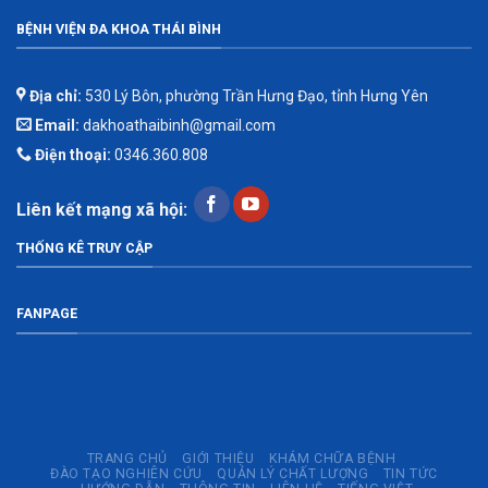
BỆNH VIỆN ĐA KHOA THÁI BÌNH
Địa chỉ:
530 Lý Bôn, phường Trần Hưng Đạo, tỉnh Hưng Yên
Email:
dakhoathaibinh@gmail.com
Điện thoại:
0346.360.808
Liên kết mạng xã hội:
THỐNG KÊ TRUY CẬP
FANPAGE
TRANG CHỦ
GIỚI THIỆU
KHÁM CHỮA BỆNH
ĐÀO TẠO NGHIÊN CỨU
QUẢN LÝ CHẤT LƯỢNG
TIN TỨC