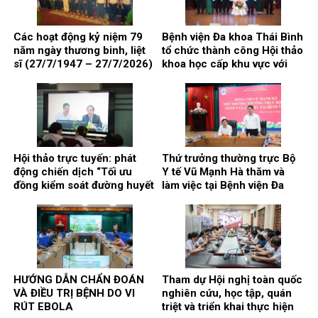
Các hoạt động kỷ niệm 79
Bệnh viện Đa khoa Thái Bình
năm ngày thương binh, liệt
tổ chức thành công Hội thảo
sĩ (27/7/1947 – 27/7/2026)
khoa học cấp khu vực với
chủ đề: “Kết nối y tế, nâng
cao chất lượng phẫu thuật
và can thiệp điều trị bệnh lý
gan, mật, tụy”
Hội thảo trực tuyến: phát
Thứ trưởng thường trực Bộ
động chiến dịch “Tối ưu
Y tế Vũ Mạnh Hà thăm và
đồng kiểm soát đường huyết
làm việc tại Bệnh viện Đa
và huyết áp trong quản lý
khoa Thái Bình
bệnh nhân đái tháo đường
typ 2”
HƯỚNG DẪN CHẨN ĐOÁN
Tham dự Hội nghị toàn quốc
VÀ ĐIỀU TRỊ BỆNH DO VI
nghiên cứu, học tập, quán
RÚT EBOLA
triệt và triển khai thực hiện