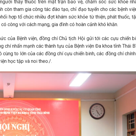
 người thầy thuốc trên mặt trận bảo vệ, chăm sóc sức khỏe nh
h còn tham gia công tác đào tạo, chỉ đạo tuyến cho các bệnh việ
hối hợp tổ chức nhiều đợt khám sức khỏe từ thiện, phát thuốc, t
, có công với cách mạng, gia đình có hoàn cảnh khó khăn.
ức của Bệnh viện, đồng chí Chủ tịch Hội gửi tới các cựu chiến b
Đồng chí nhấn mạnh các thành tựu của Bệnh viện Đa khoa tỉnh Thái B
cùng to lớn của các đồng chí cựu chiến binh, các đồng chí chính
iện học tập và noi theo./.