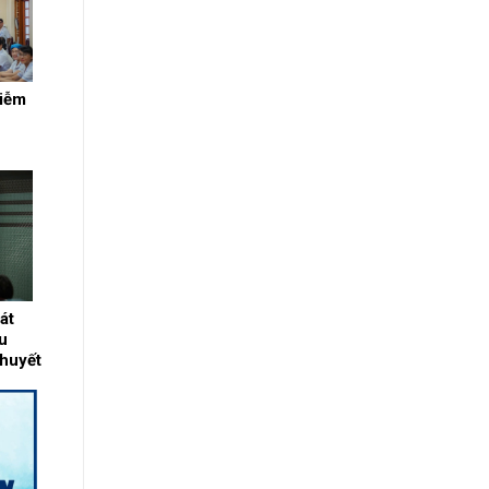
hiễm
át
u
huyết
 lý
ường