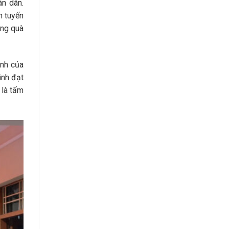
ân dân.
n tuyến
ặng quà
inh của
ình đạt
 là tấm