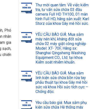
Thư mời quan tâm: Về việc kiểm
tra, tư vấn sửa chữa 03 đầu
camera Full HD TH100, 01 màn
hình Full HD, hãng sản xuất: Karl
Storz của khoa Gây mê hồi sức.
nh, Phó
YÊU CẦU BÁO GIÁ: Mua sắm
ân nhân
máy nén khí, kháng đốt sửa
ham gia
chữa 02 máy giặt công nghiệp
Model: XT- 70F, Hãng sx:
g sạch,
Shanghai Qingsheng Washing
u chiến
Equipment CO., Ltd. tại khoa
Kiểm soát nhiễm khuẩn.
YÊU CẦU BÁO GIÁ: Mua sắm
linh kiện sửa chữa bồn rửa tay
phẫu thuật tại khoa Gây mê hồi
sức và khoa Hồi sức tích cực –
Chống độc.
Yêu cầu báo giá: Mua sắm phụ
kiện sửa chữa Hệ thống máy