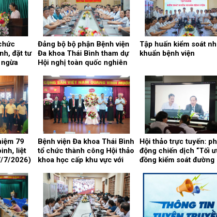
 chức
Đảng bộ bộ phận Bệnh viện
Tập huấn kiểm soát n
h, đặt tư
Đa khoa Thái Bình tham dự
khuẩn bệnh viện
 ngừa
Hội nghị toàn quốc nghiên
cứu, học tập, quán triệt và
triển khai thực hiện Nghị
quyết Hội nghị lần thứ ba
Ban chấp hành Trung ương
Đảng khóa XIV
niệm 79
Bệnh viện Đa khoa Thái Bình
Hội thảo trực tuyến: ph
nh, liệt
tổ chức thành công Hội thảo
động chiến dịch “Tối ư
7/7/2026)
khoa học cấp khu vực với
đồng kiểm soát đường 
chủ đề: “Kết nối y tế, nâng
và huyết áp trong quản
cao chất lượng phẫu thuật
bệnh nhân đái tháo đ
và can thiệp điều trị bệnh lý
typ 2”
gan, mật, tụy”