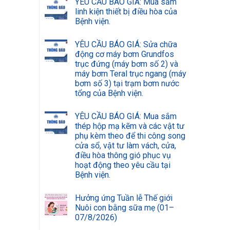
YÊU CẦU BÁO GIÁ: Mua sắm
linh kiện thiết bị điều hòa của
Bệnh viện.
YÊU CẦU BÁO GIÁ: Sửa chữa
động cơ máy bơm Grundfos
trục đứng (máy bơm số 2) và
máy bơm Teral trục ngang (máy
bơm số 3) tại trạm bơm nước
tổng của Bệnh viện.
YÊU CẦU BÁO GIÁ: Mua sắm
thép hộp mạ kẽm và các vật tư
phụ kèm theo để thi công song
cửa sổ, vật tư làm vách, cửa,
điều hòa thông gió phục vụ
hoạt động theo yêu cầu tại
Bệnh viện.
Hưởng ứng Tuần lễ Thế giới
Nuôi con bằng sữa mẹ (01–
07/8/2026)