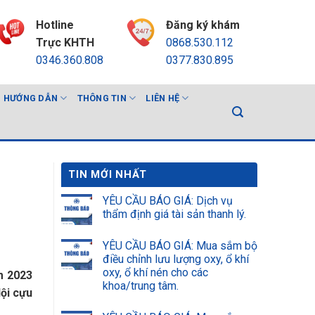
Hotline
Đăng ký khám
Trực KHTH
0868.530.112
0346.360.808
0377.830.895
HƯỚNG DẪN
THÔNG TIN
LIÊN HỆ
TIN MỚI NHẤT
YÊU CẦU BÁO GIÁ: Dịch vụ
thẩm định giá tài sản thanh lý.
YÊU CẦU BÁO GIÁ: Mua sắm bộ
điều chỉnh lưu lượng oxy, ổ khí
oxy, ổ khí nén cho các
ăm 2023
khoa/trung tâm.
ội cựu