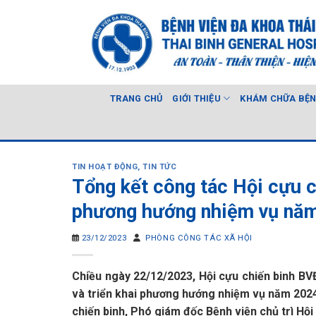
Skip
to
content
TRANG CHỦ
GIỚI THIỆU
KHÁM CHỮA BỆ
TIN HOẠT ĐỘNG
,
TIN TỨC
Tổng kết công tác Hội cựu c
phương hướng nhiệm vụ nă
23/12/2023
PHÒNG CÔNG TÁC XÃ HỘI
Chiều ngày 22/12/2023, Hội cựu chiến binh BVĐK 
và triển khai phương hướng nhiệm vụ năm 202
chiến binh, Phó giám đốc Bệnh viện chủ trì Hội 