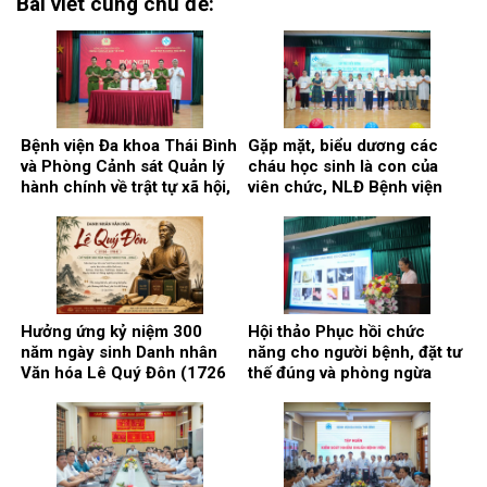
Bài viết cùng chủ đề:
Bệnh viện Đa khoa Thái Bình
Gặp mặt, biểu dương các
và Phòng Cảnh sát Quản lý
cháu học sinh là con của
hành chính về trật tự xã hội,
viên chức, NLĐ Bệnh viện
Công an tỉnh Hưng Yên ký
có thành tích cao trong học
kết Quy chế phối hợp bảo
tập năm học 2025 – 2026.
đảm an ninh, trật tự trong cơ
sở khám, chữa bệnh
Hưởng ứng kỷ niệm 300
Hội thảo Phục hồi chức
năm ngày sinh Danh nhân
năng cho người bệnh, đặt tư
Văn hóa Lê Quý Đôn (1726
thế đúng và phòng ngừa
– 2026)
biến chứng.