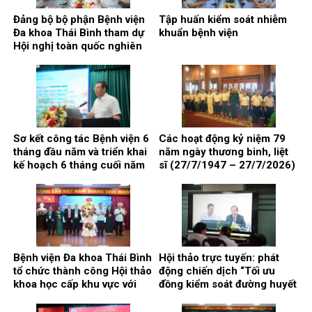
Đảng bộ bộ phận Bệnh viện
Tập huấn kiểm soát nhiễm
Đa khoa Thái Bình tham dự
khuẩn bệnh viện
Hội nghị toàn quốc nghiên
cứu, học tập, quán triệt và
triển khai thực hiện Nghị
quyết Hội nghị lần thứ ba
Ban chấp hành Trung ương
Đảng khóa XIV
Sơ kết công tác Bệnh viện 6
Các hoạt động kỷ niệm 79
tháng đầu năm và triển khai
năm ngày thương binh, liệt
kế hoạch 6 tháng cuối năm
sĩ (27/7/1947 – 27/7/2026)
2026
Bệnh viện Đa khoa Thái Bình
Hội thảo trực tuyến: phát
tổ chức thành công Hội thảo
động chiến dịch “Tối ưu
khoa học cấp khu vực với
đồng kiểm soát đường huyết
chủ đề: “Kết nối y tế, nâng
và huyết áp trong quản lý
cao chất lượng phẫu thuật
bệnh nhân đái tháo đường