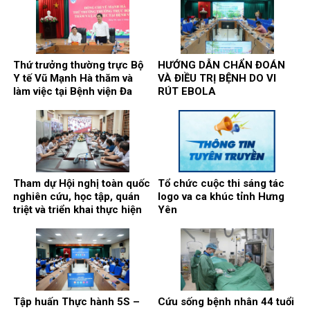
và can thiệp điều trị bệnh lý
typ 2”
gan, mật, tụy”
Thứ trưởng thường trực Bộ
HƯỚNG DẪN CHẨN ĐOÁN
Y tế Vũ Mạnh Hà thăm và
VÀ ĐIỀU TRỊ BỆNH DO VI
làm việc tại Bệnh viện Đa
RÚT EBOLA
khoa Thái Bình
Tham dự Hội nghị toàn quốc
Tổ chức cuộc thi sáng tác
nghiên cứu, học tập, quán
logo va ca khúc tỉnh Hưng
triệt và triển khai thực hiện
Yên
Nghị quyết số 10-NQ/TW
của Bộ Chính trị
Tập huấn Thực hành 5S –
Cứu sống bệnh nhân 44 tuổi