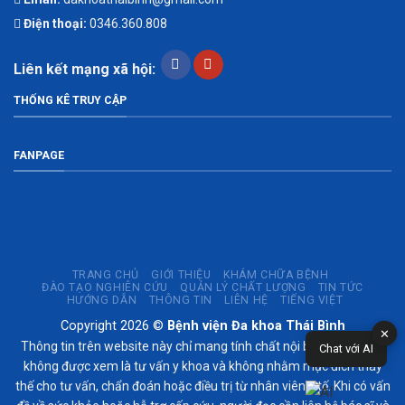
Điện thoại:
0346.360.808
Liên kết mạng xã hội:
THỐNG KÊ TRUY CẬP
FANPAGE
TRANG CHỦ
GIỚI THIỆU
KHÁM CHỮA BỆNH
ĐÀO TẠO NGHIÊN CỨU
QUẢN LÝ CHẤT LƯỢNG
TIN TỨC
HƯỚNG DẪN
THÔNG TIN
LIÊN HỆ
TIẾNG VIỆT
Copyright 2026 ©
Bệnh viện Đa khoa Thái Bình
✕
Thông tin trên website này chỉ mang tính chất nội bộ tham khảo;
Chat với AI
không được xem là tư vấn y khoa và không nhằm mục đích thay
thế cho tư vấn, chẩn đoán hoặc điều trị từ nhân viên y tế. Khi có vấn