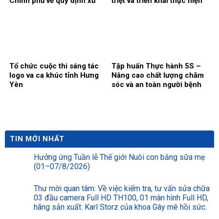
Chính phủ về quy định xử
triệt và triển khai thực hiện
phạt vi phạm hành chính
Nghị quyết số 10-NQ/TW
trong lĩnh vực y tế
của Bộ Chính trị
Tổ chức cuộc thi sáng tác
Tập huấn Thực hành 5S –
logo va ca khúc tỉnh Hưng
Nâng cao chất lượng chăm
Yên
sóc và an toàn người bệnh
TIN MỚI NHẤT
Hưởng ứng Tuần lễ Thế giới Nuôi con bằng sữa mẹ
(01–07/8/2026)
Thư mời quan tâm: Về việc kiểm tra, tư vấn sửa chữa
03 đầu camera Full HD TH100, 01 màn hình Full HD,
hãng sản xuất: Karl Storz của khoa Gây mê hồi sức.