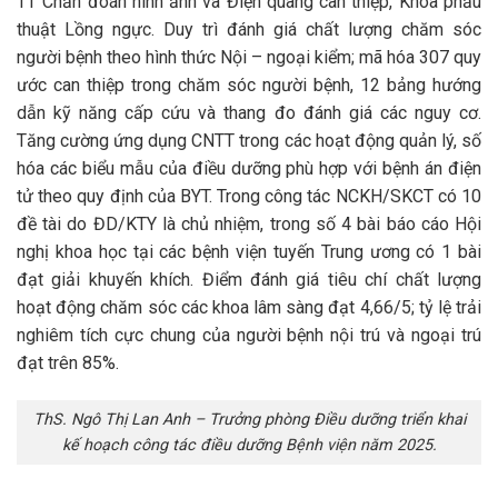
TT Chẩn đoán hình ảnh và Điện quang can thiệp, Khoa phẫu
thuật Lồng ngực. Duy trì đánh giá chất lượng chăm sóc
người bệnh theo hình thức Nội – ngoại kiểm; mã hóa 307 quy
ước can thiệp trong chăm sóc người bệnh, 12 bảng hướng
dẫn kỹ năng cấp cứu và thang đo đánh giá các nguy cơ.
Tăng cường ứng dụng CNTT trong các hoạt động quản lý, số
hóa các biểu mẫu của điều dưỡng phù hợp với bệnh án điện
tử theo quy định của BYT. Trong công tác NCKH/SKCT có 10
đề tài do ĐD/KTY là chủ nhiệm, trong số 4 bài báo cáo Hội
nghị khoa học tại các bệnh viện tuyến Trung ương có 1 bài
đạt giải khuyến khích. Điểm đánh giá tiêu chí chất lượng
hoạt động chăm sóc các khoa lâm sàng đạt 4,66/5; tỷ lệ trải
nghiêm tích cực chung của người bệnh nội trú và ngoại trú
đạt trên 85%.
ThS. Ngô Thị Lan Anh – Trưởng phòng Điều dưỡng triển khai
kế hoạch công tác điều dưỡng Bệnh viện năm 2025.