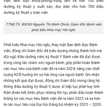
viện; lãnh đạo khoa/phòng/trung tâm và hơn 100 điều
dưỡng, kỹ thuật y xuất sắc, đại diện cho hơn 700 điều
dưỡng, kỹ thuật y toàn viện.
TTND.TS. BSCKII Nguyễn Thị Minh Chính, Giám đốc Bệnh viện
phát biểu Khai mạc Hội nghị.
Phát biểu Khai mạc Hội nghị, thay mặt Ban lãnh đạo Bệnh
viện, đồng chí Giám đốc đã biểu dương những thành tích mà
đội ngũ điều dưỡng viên, kỹ thuật Y Bệnh viện đã đạt được
trong công tác chăm sóc người bênh, góp phần hoàn thành
các mục tiêu của bệnh viện đề ra năm 2024; nâng cao chất
lượng KCB hướng tới sự hài lòng của người bệnh. Ghi nhận
những kết quả đạt được, đồng chí Giám đốc mong rằng hệ
thống điều dưỡng, kỹ thuật Y, dược sĩ tiếp tục phát huy tinh
thần đoàn kết, khắc phục những tồn tại, phấn đấu hoàn thành
thắng lợi các mục tiêu Bệnh viện đề ra năm 2025 và xa hơn
là các mục tiêu của Đại hội Đảng bộ nhiệm kỳ 2025 – 2030.