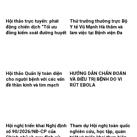
gan, mật, tụy”
Hội thảo trực tuyến: phát
Thứ trưởng thường trực Bộ
động chiến dịch “Tối ưu
Y tế Vũ Mạnh Hà thăm và
đồng kiểm soát đường huyết
làm việc tại Bệnh viện Đa
và huyết áp trong quản lý
khoa Thái Bình
bệnh nhân đái tháo đường
typ 2”
Hội thảo Quản lý toàn diện
HƯỚNG DẪN CHẨN ĐOÁN
cho người bệnh với các vấn
VÀ ĐIỀU TRỊ BỆNH DO VI
đề thần kinh và tim mạch
RÚT EBOLA
Hội nghị triển khai Nghị định
Tham dự Hội nghị toàn quốc
số 90/2026/NĐ-CP của
nghiên cứu, học tập, quán