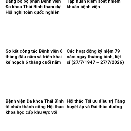
Đảng bộ bộ phận Bệnh viện
Tập huấn kiểm soát nhiễm
Đa khoa Thái Bình tham dự
khuẩn bệnh viện
Hội nghị toàn quốc nghiên
cứu, học tập, quán triệt và
triển khai thực hiện Nghị
quyết Hội nghị lần thứ ba
Ban chấp hành Trung ương
Đảng khóa XIV
Sơ kết công tác Bệnh viện 6
Các hoạt động kỷ niệm 79
tháng đầu năm và triển khai
năm ngày thương binh, liệt
kế hoạch 6 tháng cuối năm
sĩ (27/7/1947 – 27/7/2026)
2026
Bệnh viện Đa khoa Thái Bình
Hội thảo Tối ưu điều trị Tăng
tổ chức thành công Hội thảo
huyết áp và Đái tháo đường
khoa học cấp khu vực với
chủ đề: “Kết nối y tế, nâng
cao chất lượng phẫu thuật
và can thiệp điều trị bệnh lý