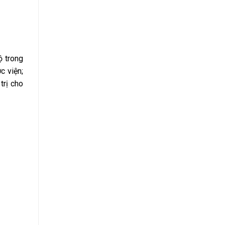
ộ trong
c viện;
trị cho