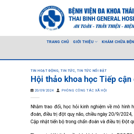
Skip
to
content
TRANG CHỦ
GIỚI THIỆU
KHÁM CHỮA BỆ
TIN HOẠT ĐỘNG
,
TIN TỨC
,
TIN TỨC NỔI BẬT
Hội thảo khoa học Tiếp cận 
20/09/2024
PHÒNG CÔNG TÁC XÃ HỘI
Nhằm trao đổi, học hỏi kinh nghiệm về mô hình h
đoán, điều trị đột quỵ não, chiều ngày 20/9/2024,
Cập nhật tiến bộ trong chẩn đoán và điều trị Đột q