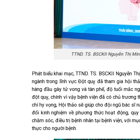
TTND. TS. BSCKII Nguyễn Thị Minh
Phát biểu khai mạc, TTND. TS. BSCKII Nguyễn Thị
ngành trong lĩnh vực Đột quỵ đã tham gia hội th
hàng đầu gây tử vong và tàn phế, độ tuổi mắc ng
đột quỵ, chính vì vậy bệnh viện đã có chủ trương 
chí hy vọng, Hội thảo sẽ giúp cho đội ngũ bác sĩ 
đổi kinh nghiệm về phương thức hoạt động, quy 
chăm sóc, điều trị bệnh nhân tại bệnh viện, với mục
thực cho người bệnh.