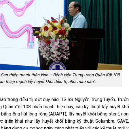
Can thiệp mạch thần kinh – Bệnh viện Trung ương Quân đội 108
can thiệp mạch lấy huyết khối điều trị nhồi máu não”.
ão trong điều trị đột quỵ não, TS.BS Nguyễn Trọng Tuyển, Trưở
g Quân đội 108 nhấn mạnh: hiện nay, các kỹ thuật lấy huyết kh
p bằng ống hút lòng rộng (ADAPT), lấy huyết khối bằng stent, no
 triển khai như lấy huyết khối bằng kỹ thuật Solumbra, SAVE
ằng dụng cụ cơ học ngày càng phát triển với các kỹ thuật mới 