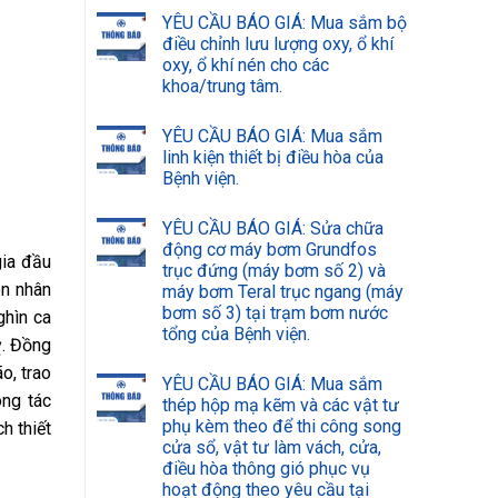
YÊU CẦU BÁO GIÁ: Mua sắm bộ
điều chỉnh lưu lượng oxy, ổ khí
oxy, ổ khí nén cho các
khoa/trung tâm.
YÊU CẦU BÁO GIÁ: Mua sắm
linh kiện thiết bị điều hòa của
Bệnh viện.
YÊU CẦU BÁO GIÁ: Sửa chữa
động cơ máy bơm Grundfos
gia đầu
trục đứng (máy bơm số 2) và
ên nhân
máy bơm Teral trục ngang (máy
bơm số 3) tại trạm bơm nước
ghìn ca
tổng của Bệnh viện.
ỵ. Đồng
o, trao
YÊU CẦU BÁO GIÁ: Mua sắm
ông tác
thép hộp mạ kẽm và các vật tư
phụ kèm theo để thi công song
h thiết
cửa sổ, vật tư làm vách, cửa,
điều hòa thông gió phục vụ
hoạt động theo yêu cầu tại