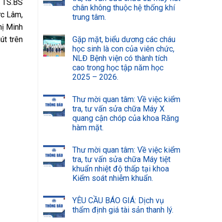
; TS.BS
chân không thuộc hệ thống khí
ức Lâm,
trung tâm.
hị Minh
út trên
Gặp mặt, biểu dương các cháu
học sinh là con của viên chức,
NLĐ Bệnh viện có thành tích
cao trong học tập năm học
2025 – 2026.
Thư mời quan tâm: Về việc kiểm
tra, tư vấn sửa chữa Máy X
quang cận chóp của khoa Răng
hàm mặt.
Thư mời quan tâm: Về việc kiểm
tra, tư vấn sửa chữa Máy tiệt
khuẩn nhiệt độ thấp tại khoa
Kiểm soát nhiễm khuẩn.
YÊU CẦU BÁO GIÁ: Dịch vụ
thẩm định giá tài sản thanh lý.