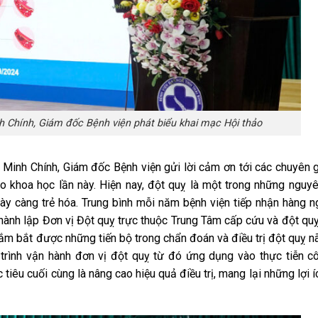
 Chính, Giám đốc Bệnh viện phát biểu khai mạc Hội thảo
 Minh Chính, Giám đốc Bệnh viện gửi lời cảm ơn tới các chuyên 
ảo khoa học lần này. Hiện nay, đột quỵ là một trong những nguy
ày càng trẻ hóa. Trung bình mỗi năm bệnh viện tiếp nhận hàng n
thành lập Đơn vị Đột quỵ trực thuộc Trung Tâm cấp cứu và đột qu
nắm bắt được những tiến bộ trong chẩn đoán và điều trị đột quỵ nã
trình vận hành đơn vị đột quỵ từ đó ứng dụng vào thực tiễn c
 tiêu cuối cùng là nâng cao hiệu quả điều trị, mang lại những lợi íc