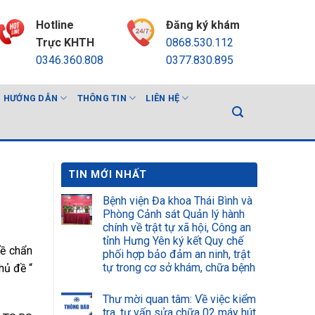
Hotline
Đăng ký khám
Trực KHTH
0868.530.112
0346.360.808
0377.830.895
HƯỚNG DẪN
THÔNG TIN
LIÊN HỆ
TIN MỚI NHẤT
Bệnh viện Đa khoa Thái Bình và
Phòng Cảnh sát Quản lý hành
chính về trật tự xã hội, Công an
tỉnh Hưng Yên ký kết Quy chế
về chẩn
phối hợp bảo đảm an ninh, trật
tự trong cơ sở khám, chữa bệnh
hủ đề “
Thư mời quan tâm: Về việc kiểm
tra, tư vấn sửa chữa 02 máy hút