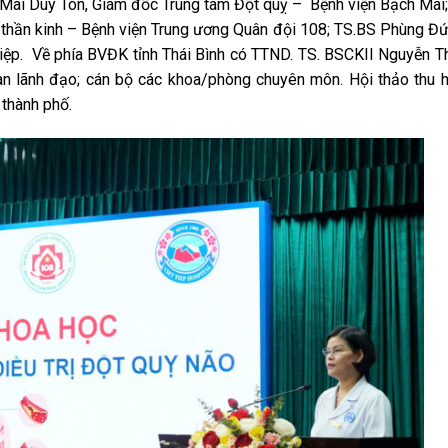
S Mai Duy Tôn, Giám đốc Trung tâm Đột quỵ – Bệnh viện Bạch Mai
 thần kinh – Bệnh viện Trung ương Quân đội 108; TS.BS Phùng Đ
iệp. Về phía BVĐK tỉnh Thái Bình có TTND. TS. BSCKII Nguyễn T
an lãnh đạo; cán bộ các khoa/phòng chuyên môn. Hội thảo thu h
 thành phố.