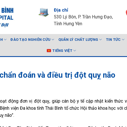
Địa chỉ
530 Lý Bôn, P. Trần Hưng Đạo,
Tỉnh Hưng Yên
NH
ĐÀO TẠO NGHIÊN CỨU
QUẢN LÝ CHẤT LƯỢNG
TIN TỨC
TIẾNG VIỆT
chẩn đoán và điều trị đột quỵ não
oạt động đơn vị đột quỵ, giúp cán bộ y tế cập nhật kiến thức 
 Bệnh viện Đa khoa tỉnh Thái Bình tổ chức Hội thảo khoa học với c
uỵ não”.