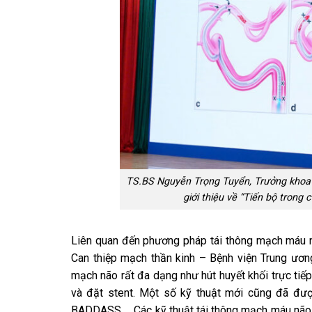
TS.BS Nguyễn Trọng Tuyển, Trưởng khoa 
giới thiệu về “Tiến bộ trong 
Liên quan đến phương pháp tái thông mạch máu n
Can thiệp mạch thần kinh – Bệnh viện Trung ươn
mạch não rất đa dạng như hút huyết khối trực tiế
và đặt stent. Một số kỹ thuật mới cũng đã được
BADDASS … Các kỹ thuật tái
thông
mạch máu não b