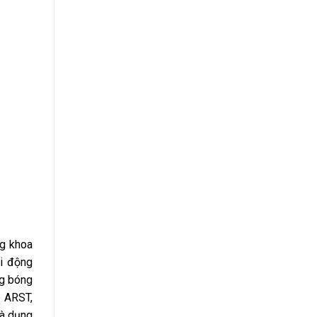
ng khoa
ối động
ng bóng
, ARST,
và dụng