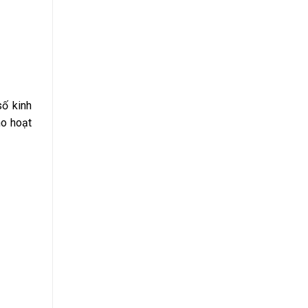
số kinh
ho hoạt