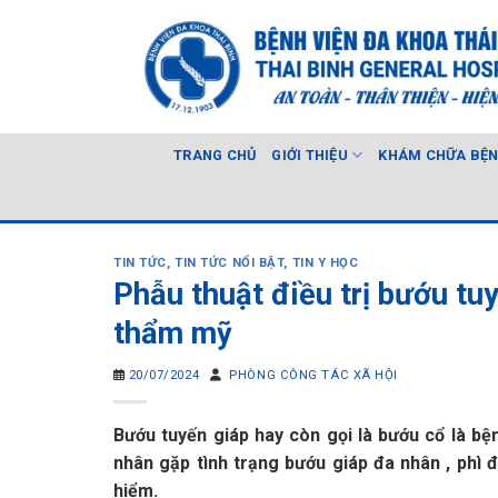
Skip
to
content
TRANG CHỦ
GIỚI THIỆU
KHÁM CHỮA BỆ
TIN TỨC
,
TIN TỨC NỔI BẬT
,
TIN Y HỌC
Phẫu thuật điều trị bướu tu
thẩm mỹ
20/07/2024
PHÒNG CÔNG TÁC XÃ HỘI
Bướu tuyến giáp hay còn gọi là bướu cổ là bệnh
nhân gặp tình trạng bướu giáp đa nhân , phì
hiểm.