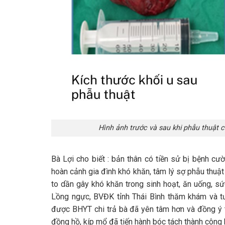
Hình ảnh trước và sau khi phẫu thuật c
Bà Lợi cho biết : bản thân có tiền sử bị bệnh cư
hoàn cảnh gia đình khó khăn, tâm lý sợ phẫu thuật 
to dần gây khó khăn trong sinh hoạt, ăn uống, s
Lồng ngực, BVĐK tỉnh Thái Bình thăm khám và tư
được BHYT chi trả bà đã yên tâm hơn và đồng ý t
đồng hồ, kíp mổ đã tiến hành bóc tách thành công