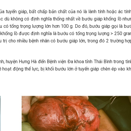
ủa tuyến giáp, bất chấp bản chất của nó là lành tính hoặc ác tín
ặc dù không có định nghĩa thống nhất về bướu giáp khổng lồ nh
u có tổng trọng lượng lớn hơn 100 g. Do đó, bướu giáp gọi là bư
 khổng lồ được định nghĩa là bướu có tổng trọng lượng > 250 gra
u trị cho nhiều bệnh nhân có bướu giáp lớn, trong đó 2 trường h
ánh, huyện Hưng Hà đến Bệnh viện Đa khoa tỉnh Thái Bình trong tìn
 hoạt động thể lực, bị khối bướu lớn ở tuyến giáp chèn ép vào kh