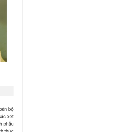
toàn bộ
các xét
nh phẫu
ch thức