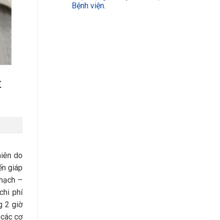
Bệnh viện.
hiên do
ến giáp
 mạch –
chi phí
g 2 giờ
 các cơ