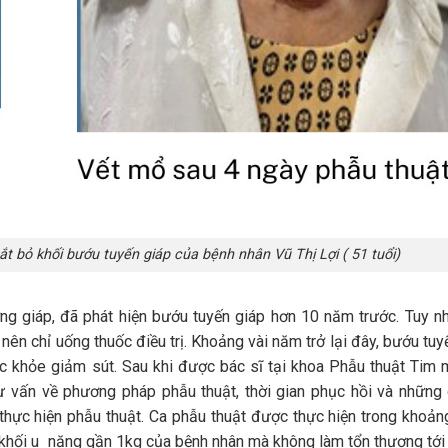
ắt bỏ khối bướu tuyến giáp của bệnh nhân Vũ Thị Lợi ( 51 tuổi)
ờng giáp, đã phát hiện bướu tuyến giáp hơn 10 năm trước. Tuy n
nên chỉ uống thuốc điều trị. Khoảng vài năm trở lại đây, bướu tuy
ức khỏe giảm sút. Sau khi được bác sĩ tại khoa Phẫu thuật Tim
 vấn về phương pháp phẫu thuật, thời gian phục hồi và những 
hực hiện phẫu thuật. Ca phẫu thuật được thực hiện trong khoản
 khối u nặng gần 1kg của bệnh nhân mà không làm tổn thương tới