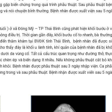
g gặp biến chứng trong quá trình phẫu thuật. Sau phẫu thuật bệ
uống và nói chuyện bình thường. Bệnh nhân được xuất viện sau 5 ng
tuổi ) ở xã Đông Mỹ – TP Thái Bình cũng phát hiện khối bướu ở 
ng điều trị. Thời gian gần đây, khối bướu cổ to nhanh, bà thườn
hi đến thăm khám tại BVĐK tỉnh Thái Bình, bệnh nhân đã được s
cho thấy đây là khối u lành tính, khí quản của bệnh nhân đã bị khố
dưới da vùng cổ. Tất cả cấu trúc quan trọng như đường thở, thự
chèn ép và biến dạng ít nhiều. Nếu không phẫu thuật cắt bỏ khố
nh khỏi. Bệnh nhân được phẫu thuật sau 3 ngày nhập viện. Ca phẫ
 chứng trong và sau phẫu thuật. Bệnh nhận được xuất viến sau 5 ng