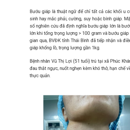
Bướu giáp là thuật ngữ để chỉ tất cả các khối u c
sinh hay mắc phải, cường, suy hoặc bình giáp. M
số nghiên cứu đã định nghĩa bướu giáp lớn là bướ
lớn khi tổng trọng lượng > 100 gram và bướu giáp
gian qua, BVĐK tỉnh Thái Bình đã tiếp nhận và điề
giáp khổng lồ, trọng lượng gần 1kg.
Bệnh nhân Vũ Thị Lợi (51 tuổi) trú tại xã Phúc Kh
đau thắt ngực, nuốt nghẹn kèm khó thở, hạn chế về
thực quản.