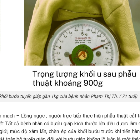
 khối bướu tuyến giáp gần 1kg của bệnh nhân Phạm Thị Th. ( 71 tuổi)
 mạch – Lồng ngực , người trực tiếp thực hiện phẫu thuật cắt 
ết: Tất cả bệnh nhân có bướu giáp kích thước lớn đều được làm 
giới, mức độ xâm lấn, chèn ép của khối bướu trước khi tiến hà
cắt toàn bộ tuyến giáp đối với bướu giáp khổng lồ luôn là một thá