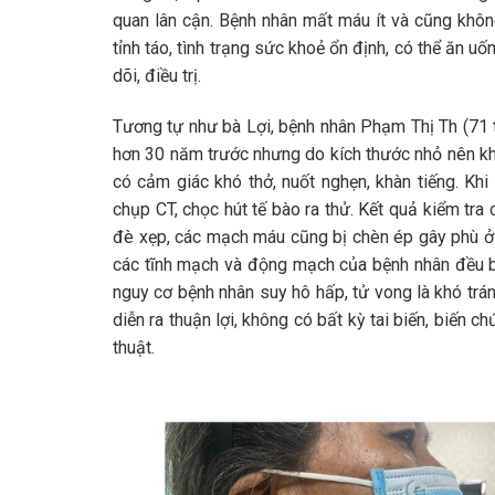
quan lân cận. Bệnh nhân mất máu ít và cũng khôn
tỉnh táo, tình trạng sức khoẻ ổn định, có thể ăn 
dõi, điều trị.
Tương tự như bà Lợi, bệnh nhân Phạm Thị Th (71 
hơn 30 năm trước nhưng do kích thước nhỏ nên khô
có cảm giác khó thở, nuốt nghẹn, khàn tiếng. K
chụp CT, chọc hút tế bào ra thử. Kết quả kiểm tra 
đè xẹp, các mạch máu cũng bị chèn ép gây phù ở 
các tĩnh mạch và động mạch của bệnh nhân đều bị 
nguy cơ bệnh nhân suy hô hấp, tử vong là khó trá
diễn ra thuận lợi, không có bất kỳ tai biến, biến
thuật.