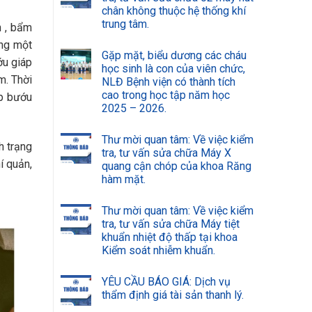
chân không thuộc hệ thống khí
trung tâm.
h , bẩm
ưng một
Gặp mặt, biểu dương các cháu
ớu giáp
học sinh là con của viên chức,
m. Thời
NLĐ Bệnh viện có thành tích
cao trong học tập năm học
ợp bướu
2025 – 2026.
Thư mời quan tâm: Về việc kiểm
h trạng
tra, tư vấn sửa chữa Máy X
í quản,
quang cận chóp của khoa Răng
hàm mặt.
Thư mời quan tâm: Về việc kiểm
tra, tư vấn sửa chữa Máy tiệt
khuẩn nhiệt độ thấp tại khoa
Kiểm soát nhiễm khuẩn.
YÊU CẦU BÁO GIÁ: Dịch vụ
thẩm định giá tài sản thanh lý.