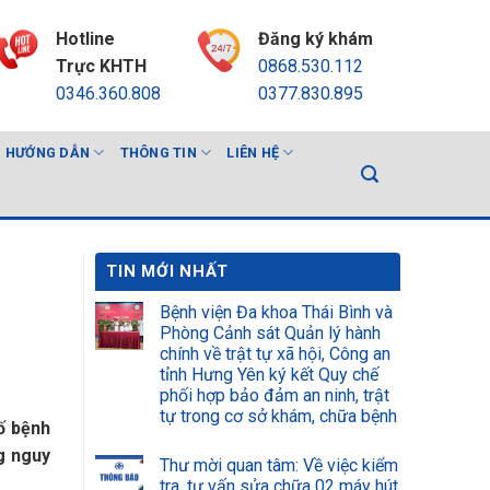
Hotline
Đăng ký khám
Trực KHTH
0868.530.112
0346.360.808
0377.830.895
HƯỚNG DẪN
THÔNG TIN
LIÊN HỆ
TIN MỚI NHẤT
Bệnh viện Đa khoa Thái Bình và
Phòng Cảnh sát Quản lý hành
chính về trật tự xã hội, Công an
tỉnh Hưng Yên ký kết Quy chế
phối hợp bảo đảm an ninh, trật
tự trong cơ sở khám, chữa bệnh
số bệnh
g nguy
Thư mời quan tâm: Về việc kiểm
tra, tư vấn sửa chữa 02 máy hút