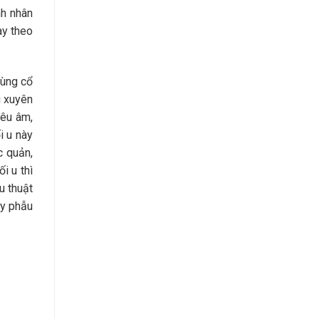
nh nhân
ày theo
vùng cổ
g xuyên
iêu âm,
i u này
c quản,
i u thì
u thuật
ày phẫu