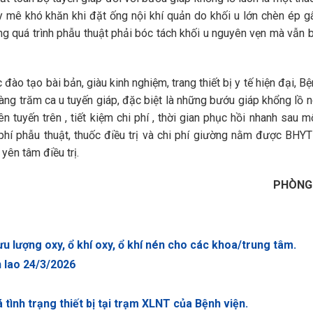
ây mê khó khăn khi đặt ống nội khí quản do khối u lớn chèn ép g
ong quá trình phẫu thuật phải bóc tách khối u nguyên vẹn mà vẫn 
đào tạo bài bản, giàu kinh nghiệm, trang thiết bị y tế hiện đại, Bệ
àng trăm ca u tuyến giáp, đặc biệt là những bướu giáp khổng lồ n
 tuyến trên , tiết kiệm chi phí , thời gian phục hồi nhanh sau 
phí phẫu thuật, thuốc điều trị và chi phí giường nằm được BHYT
ên tâm điều trị.
PHÒNG
 lượng oxy, ổ khí oxy, ổ khí nén cho các khoa/trung tâm.
 lao 24/3/2026
 tình trạng thiết bị tại trạm XLNT của Bệnh viện.