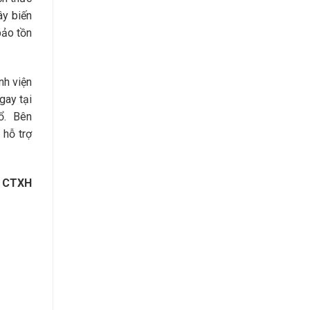
ây biến
bảo tồn
nh viện
gay tại
mổ. Bên
 hỗ trợ
 CTXH