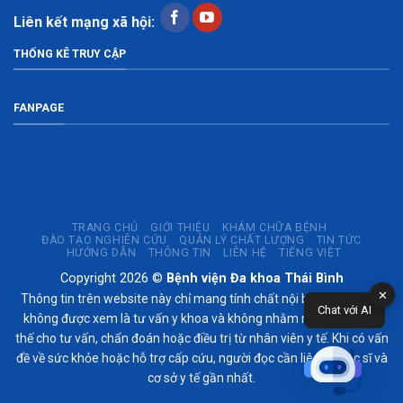
Liên kết mạng xã hội:
THỐNG KÊ TRUY CẬP
FANPAGE
TRANG CHỦ
GIỚI THIỆU
KHÁM CHỮA BỆNH
ĐÀO TẠO NGHIÊN CỨU
QUẢN LÝ CHẤT LƯỢNG
TIN TỨC
HƯỚNG DẪN
THÔNG TIN
LIÊN HỆ
TIẾNG VIỆT
Copyright 2026 ©
Bệnh viện Đa khoa Thái Bình
✕
Thông tin trên website này chỉ mang tính chất nội bộ tham khảo;
Chat với AI
không được xem là tư vấn y khoa và không nhằm mục đích thay
thế cho tư vấn, chẩn đoán hoặc điều trị từ nhân viên y tế. Khi có vấn
đề về sức khỏe hoặc hỗ trợ cấp cứu, người đọc cần liên hệ bác sĩ và
cơ sở y tế gần nhất.