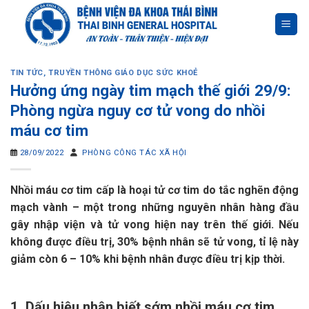
Skip
to
content
TIN TỨC
,
TRUYỀN THÔNG GIÁO DỤC SỨC KHOẺ
Hưởng ứng ngày tim mạch thế giới 29/9:
Phòng ngừa nguy cơ tử vong do nhồi
máu cơ tim
28/09/2022
PHÒNG CÔNG TÁC XÃ HỘI
Nhồi máu cơ tim cấp là hoại tử cơ tim do tắc nghẽn động
mạch vành – một trong những nguyên nhân hàng đầu
gây nhập viện và tử vong hiện nay trên thế giới. Nếu
không được điều trị, 30% bệnh nhân sẽ tử vong, tỉ lệ này
giảm còn 6 – 10% khi bệnh nhân được điều trị kịp thời.
1. Dấu hiệu nhận biết sớm nhồi máu cơ tim