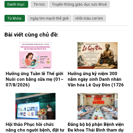
Danh mục:
Tin tức
Truyền thông giáo dục sức khoẻ
Từ khóa:
ngày tim mạch thế giới
nhồi máu cơi tim
Bài viết cùng chủ đề:
Hưởng ứng Tuần lễ Thế giới
Hưởng ứng kỷ niệm 300
Nuôi con bằng sữa mẹ (01–
năm ngày sinh Danh nhân
07/8/2026)
Văn hóa Lê Quý Đôn (1726
– 2026)
Hội thảo Phục hồi chức
Đảng bộ bộ phận Bệnh viện
năng cho người bệnh, đặt tư
Đa khoa Thái Bình tham dự