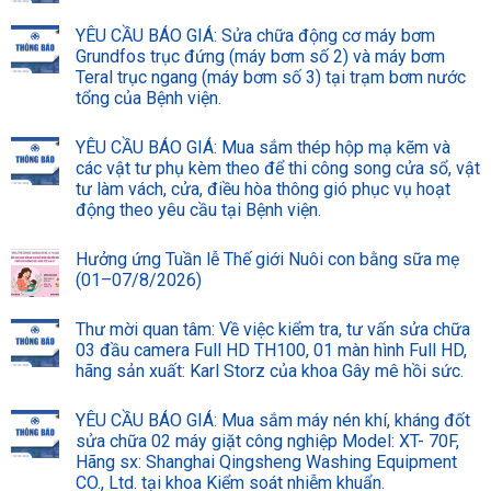
YÊU CẦU BÁO GIÁ: Sửa chữa động cơ máy bơm
Grundfos trục đứng (máy bơm số 2) và máy bơm
Teral trục ngang (máy bơm số 3) tại trạm bơm nước
tổng của Bệnh viện.
YÊU CẦU BÁO GIÁ: Mua sắm thép hộp mạ kẽm và
các vật tư phụ kèm theo để thi công song cửa sổ, vật
tư làm vách, cửa, điều hòa thông gió phục vụ hoạt
động theo yêu cầu tại Bệnh viện.
Hưởng ứng Tuần lễ Thế giới Nuôi con bằng sữa mẹ
(01–07/8/2026)
Thư mời quan tâm: Về việc kiểm tra, tư vấn sửa chữa
03 đầu camera Full HD TH100, 01 màn hình Full HD,
hãng sản xuất: Karl Storz của khoa Gây mê hồi sức.
YÊU CẦU BÁO GIÁ: Mua sắm máy nén khí, kháng đốt
sửa chữa 02 máy giặt công nghiệp Model: XT- 70F,
Hãng sx: Shanghai Qingsheng Washing Equipment
CO., Ltd. tại khoa Kiểm soát nhiễm khuẩn.