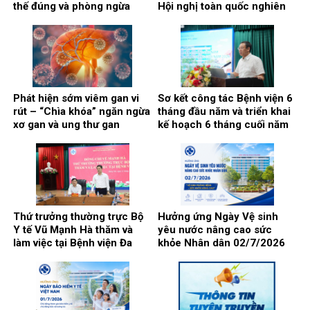
thế đúng và phòng ngừa
Hội nghị toàn quốc nghiên
biến chứng.
cứu, học tập, quán triệt và
triển khai thực hiện Nghị
quyết Hội nghị lần thứ ba
Ban chấp hành Trung ương
Đảng khóa XIV
Phát hiện sớm viêm gan vi
Sơ kết công tác Bệnh viện 6
rút – “Chìa khóa” ngăn ngừa
tháng đầu năm và triển khai
xơ gan và ung thư gan
kế hoạch 6 tháng cuối năm
2026
Thứ trưởng thường trực Bộ
Hưởng ứng Ngày Vệ sinh
Y tế Vũ Mạnh Hà thăm và
yêu nước nâng cao sức
làm việc tại Bệnh viện Đa
khỏe Nhân dân 02/7/2026
khoa Thái Bình