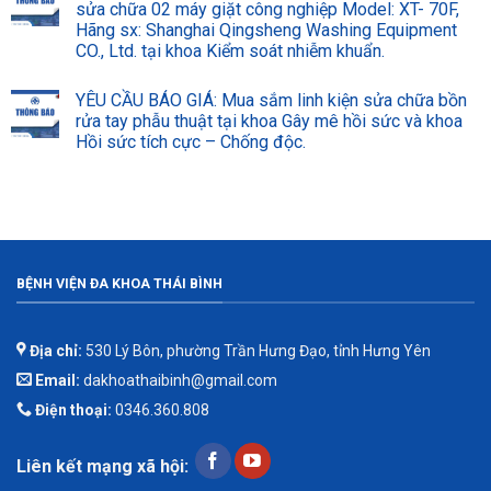
sửa chữa 02 máy giặt công nghiệp Model: XT- 70F,
Hãng sx: Shanghai Qingsheng Washing Equipment
CO., Ltd. tại khoa Kiểm soát nhiễm khuẩn.
YÊU CẦU BÁO GIÁ: Mua sắm linh kiện sửa chữa bồn
rửa tay phẫu thuật tại khoa Gây mê hồi sức và khoa
Hồi sức tích cực – Chống độc.
BỆNH VIỆN ĐA KHOA THÁI BÌNH
Địa chỉ:
530 Lý Bôn, phường Trần Hưng Đạo, tỉnh Hưng Yên
Email:
dakhoathaibinh@gmail.com
Điện thoại:
0346.360.808
Liên kết mạng xã hội: