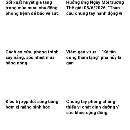
Sốt xuất huyết gia tăng
Hưởng ứng Ngày Môi trường
trong mùa mưa: chủ động
Thế giới 05/6/2026: “Toàn
phòng bệnh để bảo vệ sức
cầu chung tay hành động vì
khỏe
khí hậu”
Cách sơ cứu, phòng tránh
Viêm gan virus – “Kẻ tấn
say nắng, sốc nhiệt mùa
công thầm lặng” phá hủy lá
nắng nóng
gan
Điều trị xẹp đốt sống bằng
Chung tay phòng chống
bơm xi măng sinh học
thiếu vi chất dinh dưỡng vì
sức khỏe cộng đồng