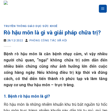
Skip
to
content
TRUYỀN THÔNG GIÁO DỤC SỨC KHOẺ
Rò hậu môn là gì và giải pháp chữa trị?
28/12/2022
PHÒNG CÔNG TÁC XÃ HỘI
Bệnh rò hậu môn là căn bệnh nhạy cảm, vì vậy nhiều
người chủ quan, “ngại” không chữa trị sớm dẫn đến
nhiều biến chứng cũng như ảnh hưởng lớn đến cuộc
sống hàng ngày. Nếu không điều trị kịp thời và đúng
cách, có thể diễn tiến thành rò phức tạp và làm tăng
nguy cơ ung thư hậu môn – trực tràng.
1. Bệnh rò hậu môn là gì?
Rò hậu môn là những nhiễm khuẩn khu trú bắt nguồn từ hốc
hậu môn trực tràng, nhiễm khuẩn này dẫn tới tụ mủ, mủ lan