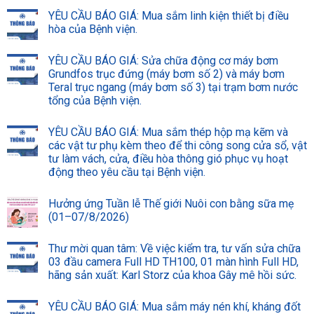
YÊU CẦU BÁO GIÁ: Mua sắm linh kiện thiết bị điều
hòa của Bệnh viện.
YÊU CẦU BÁO GIÁ: Sửa chữa động cơ máy bơm
Grundfos trục đứng (máy bơm số 2) và máy bơm
Teral trục ngang (máy bơm số 3) tại trạm bơm nước
tổng của Bệnh viện.
YÊU CẦU BÁO GIÁ: Mua sắm thép hộp mạ kẽm và
các vật tư phụ kèm theo để thi công song cửa sổ, vật
tư làm vách, cửa, điều hòa thông gió phục vụ hoạt
động theo yêu cầu tại Bệnh viện.
Hưởng ứng Tuần lễ Thế giới Nuôi con bằng sữa mẹ
(01–07/8/2026)
Thư mời quan tâm: Về việc kiểm tra, tư vấn sửa chữa
03 đầu camera Full HD TH100, 01 màn hình Full HD,
hãng sản xuất: Karl Storz của khoa Gây mê hồi sức.
YÊU CẦU BÁO GIÁ: Mua sắm máy nén khí, kháng đốt