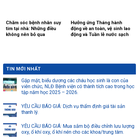
Chăm sóc bệnh nhân suy
Hưởng ứng Tháng hành
tim tại nhà: Những điều
động về an toàn, vệ sinh lao
không nên bỏ qua
động và Tuần lễ nước sạch
và vệ sinh môi trường:
Chung tay xây dựng môi
trường bệnh viện xanh –
sạch – an toàn
TIN MỚI NHẤT
Gặp mặt, biểu dương các cháu học sinh là con của
viên chức, NLĐ Bệnh viện có thành tích cao trong học
tập năm học 2025 – 2026.
YÊU CẦU BÁO GIÁ: Dịch vụ thẩm định giá tài sản
thanh lý.
YÊU CẦU BÁO GIÁ: Mua sắm bộ điều chỉnh lưu lượng
oxy, ổ khí oxy, ổ khí nén cho các khoa/trung tâm.