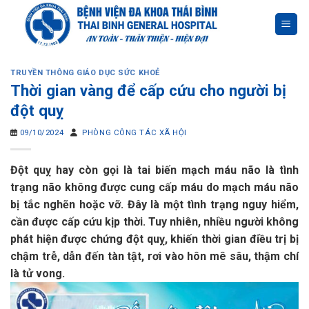
Skip
to
content
TRUYỀN THÔNG GIÁO DỤC SỨC KHOẺ
Thời gian vàng để cấp cứu cho người bị
đột quỵ
09/10/2024
PHÒNG CÔNG TÁC XÃ HỘI
Đột quỵ hay còn gọi là tai biến mạch máu não là tình
trạng não không được cung cấp máu do mạch máu não
bị tắc nghẽn hoặc vỡ. Đây là một tình trạng nguy hiểm,
cần được cấp cứu kịp thời. Tuy nhiên, nhiều người không
phát hiện được chứng đột quỵ, khiến thời gian điều trị bị
chậm trễ, dẫn đến tàn tật, rơi vào hôn mê sâu, thậm chí
là tử vong.