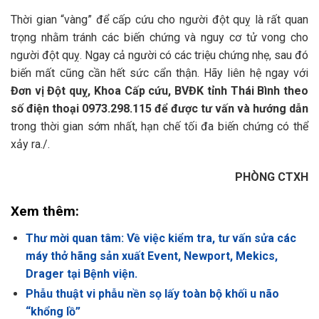
Thời gian “vàng” để cấp cứu cho người đột quỵ là rất quan
trọng nhằm tránh các biến chứng và nguy cơ tử vong cho
người đột quỵ. Ngay cả người có các triệu chứng nhẹ, sau đó
biến mất cũng cần hết sức cẩn thận. Hãy liên hệ ngay với
Đơn vị Đột quỵ, Khoa Cấp cứu, BVĐK tỉnh Thái Bình theo
số điện thoại 0973.298.115
để được tư vấn và hướng dẫn
trong thời gian sớm nhất, hạn chế tối đa biến chứng có thể
xảy ra./.
PHÒNG CTXH
Xem thêm:
Thư mời quan tâm: Về việc kiểm tra, tư vấn sửa các
máy thở hãng sản xuất Event, Newport, Mekics,
Drager tại Bệnh viện.
Phẫu thuật vi phẫu nền sọ lấy toàn bộ khối u não
“khổng lồ”