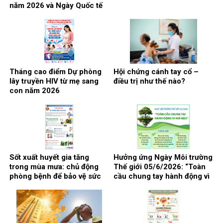
năm 2026 và Ngày Quốc tế
phòng, chống lạm dụng ma
túy 26/6
Tháng cao điểm Dự phòng
Hội chứng cánh tay cổ –
lây truyền HIV từ mẹ sang
điều trị như thế nào?
con năm 2026
Sốt xuất huyết gia tăng
Hưởng ứng Ngày Môi trường
trong mùa mưa: chủ động
Thế giới 05/6/2026: “Toàn
phòng bệnh để bảo vệ sức
cầu chung tay hành động vì
khỏe
khí hậu”