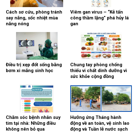
Cách sơ cứu, phòng tránh
Viêm gan virus – “Kẻ tấn
say nắng, sốc nhiệt mùa
công thầm lặng” phá hủy lá
nắng nóng
gan
Điều trị xẹp đốt sống bằng
Chung tay phòng chống
bơm xi măng sinh học
thiếu vi chất dinh dưỡng vì
sức khỏe cộng đồng
Chăm sóc bệnh nhân suy
Hưởng ứng Tháng hành
tim tại nhà: Những điều
động về an toàn, vệ sinh lao
không nên bỏ qua
động và Tuần lễ nước sạch
và vệ sinh môi trường: