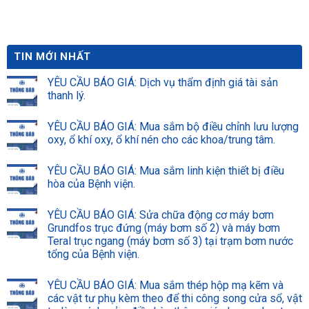
Chung tay xây dựng môi
trường bệnh viện xanh –
sạch – an toàn
TIN MỚI NHẤT
YÊU CẦU BÁO GIÁ: Dịch vụ thẩm định giá tài sản
thanh lý.
YÊU CẦU BÁO GIÁ: Mua sắm bộ điều chỉnh lưu lượng
oxy, ổ khí oxy, ổ khí nén cho các khoa/trung tâm.
YÊU CẦU BÁO GIÁ: Mua sắm linh kiện thiết bị điều
hòa của Bệnh viện.
YÊU CẦU BÁO GIÁ: Sửa chữa động cơ máy bơm
Grundfos trục đứng (máy bơm số 2) và máy bơm
Teral trục ngang (máy bơm số 3) tại trạm bơm nước
tổng của Bệnh viện.
YÊU CẦU BÁO GIÁ: Mua sắm thép hộp mạ kẽm và
các vật tư phụ kèm theo để thi công song cửa sổ, vật