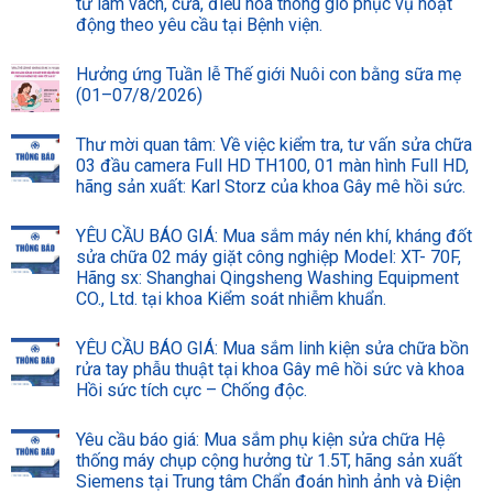
tư làm vách, cửa, điều hòa thông gió phục vụ hoạt
động theo yêu cầu tại Bệnh viện.
Hưởng ứng Tuần lễ Thế giới Nuôi con bằng sữa mẹ
(01–07/8/2026)
Thư mời quan tâm: Về việc kiểm tra, tư vấn sửa chữa
03 đầu camera Full HD TH100, 01 màn hình Full HD,
hãng sản xuất: Karl Storz của khoa Gây mê hồi sức.
YÊU CẦU BÁO GIÁ: Mua sắm máy nén khí, kháng đốt
sửa chữa 02 máy giặt công nghiệp Model: XT- 70F,
Hãng sx: Shanghai Qingsheng Washing Equipment
CO., Ltd. tại khoa Kiểm soát nhiễm khuẩn.
YÊU CẦU BÁO GIÁ: Mua sắm linh kiện sửa chữa bồn
rửa tay phẫu thuật tại khoa Gây mê hồi sức và khoa
Hồi sức tích cực – Chống độc.
Yêu cầu báo giá: Mua sắm phụ kiện sửa chữa Hệ
thống máy chụp cộng hưởng từ 1.5T, hãng sản xuất
Siemens tại Trung tâm Chẩn đoán hình ảnh và Điện