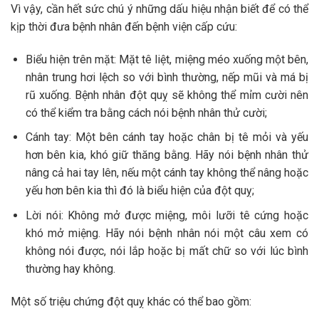
Vì vậy, cần hết sức chú ý những dấu hiệu nhận biết để có thể
kịp thời đưa bệnh nhân đến bệnh viện cấp cứu:
Biểu hiện trên mặt: Mặt tê liệt, miệng méo xuống một bên,
nhân trung hơi lệch so với bình thường, nếp mũi và má bị
rũ xuống. Bệnh nhân đột quỵ sẽ không thể mỉm cười nên
có thể kiểm tra bằng cách nói bệnh nhân thử cười;
Cánh tay: Một bên cánh tay hoặc chân bị tê mỏi và yếu
hơn bên kia, khó giữ thăng bằng. Hãy nói bệnh nhân thử
nâng cả hai tay lên, nếu một cánh tay không thể nâng hoặc
yếu hơn bên kia thì đó là biểu hiện của đột quỵ;
Lời nói: Không mở được miệng, môi lưỡi tê cứng hoặc
khó mở miệng. Hãy nói bệnh nhân nói một câu xem có
không nói được, nói lắp hoặc bị mất chữ so với lúc bình
thường hay không.
Một số triệu chứng đột quỵ khác có thể bao gồm: