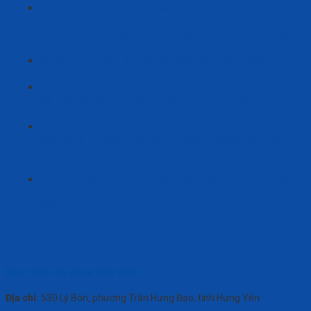
YÊU CẦU BÁO GIÁ: Mua sắm thép hộp mạ kẽm và các
vật tư phụ kèm theo để thi công song cửa sổ, vật tư
làm vách, cửa, điều hòa thông gió phục vụ hoạt động
theo yêu cầu tại Bệnh viện.
Hưởng ứng Tuần lễ Thế giới Nuôi con bằng sữa mẹ
(01–07/8/2026)
Thư mời quan tâm: Về việc kiểm tra, tư vấn sửa chữa
03 đầu camera Full HD TH100, 01 màn hình Full HD,
hãng sản xuất: Karl Storz của khoa Gây mê hồi sức.
YÊU CẦU BÁO GIÁ: Mua sắm máy nén khí, kháng đốt
sửa chữa 02 máy giặt công nghiệp Model: XT- 70F,
Hãng sx: Shanghai Qingsheng Washing Equipment
CO., Ltd. tại khoa Kiểm soát nhiễm khuẩn.
YÊU CẦU BÁO GIÁ: Mua sắm linh kiện sửa chữa bồn
rửa tay phẫu thuật tại khoa Gây mê hồi sức và khoa
Hồi sức tích cực – Chống độc.
Bệnh viện đa khoa thái bình
Địa chỉ:
530 Lý Bôn, phường Trần Hưng Đạo, tỉnh Hưng Yên