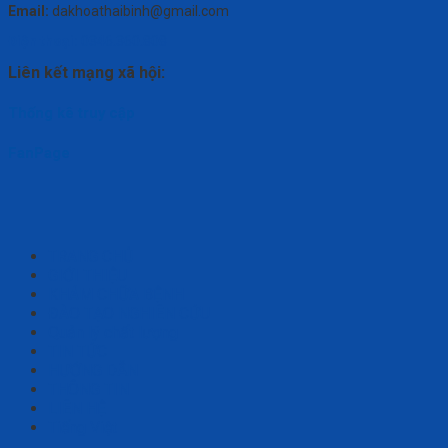
Email:
dakhoathaibinh@gmail.com
Điện thoại:
0346.360.808
Liên kết mạng xã hội:
Thống kê truy cập
FanPage
TRANG CHỦ
GIỚI THIỆU
KHÁM CHỮA BỆNH
ĐÀO TẠO NGHIÊN CỨU
Quản lý chất lượng
TIN TỨC
HƯỚNG DẪN
THÔNG TIN
LIÊN HỆ
Tiếng Việt