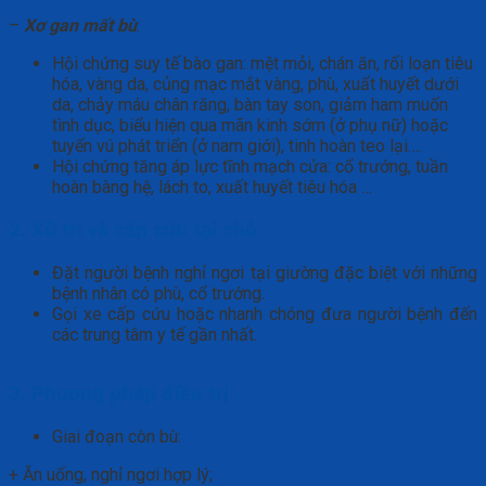
–
Xơ gan mất bù
:
Hội chứng suy tế bào gan: mệt mỏi, chán ăn, rối loạn tiêu
hóa, vàng da, củng mạc mắt vàng, phù, xuất huyết dưới
da, chảy máu chân răng, bàn tay son, giảm ham muốn
tình dục, biểu hiện qua mãn kinh sớm (ở phụ nữ) hoặc
tuyến vú phát triển (ở nam giới), tinh hoàn teo lại….
Hội chứng tăng áp lực tĩnh mạch cửa: cổ trướng, tuần
hoàn bàng hệ, lách to, xuất huyết tiêu hóa …
2. Xử trí và cấp cứu tại chỗ
Đặt người bệnh nghỉ ngơi tại giường đặc biệt với những
bệnh nhân có phù, cổ trướng.
Gọi xe cấp cứu hoặc nhanh chóng đưa người bệnh đến
các trung tâm y tế gần nhất.
3. Phương pháp điều trị
Giai đoạn còn bù:
+ Ăn uống, nghỉ ngơi hợp lý;