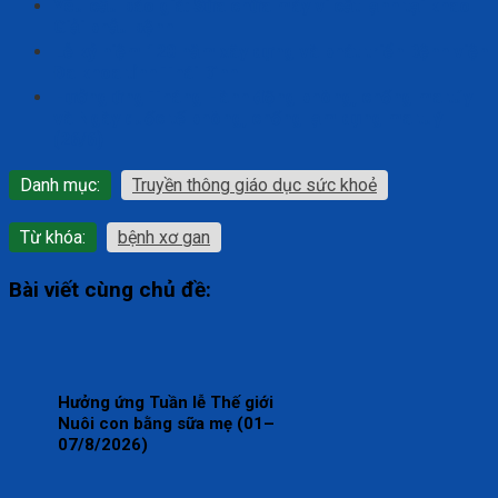
Yêu cầu báo giá: Sửa chữa máy vi cắt lạnh tại khao
Giải phẫu bệnh
Lễ kỷ niệm 120 năm xây dựng và phát triển Bệnh viện
Đa khoa tỉnh Thái Bình
Hưởng ứng Tháng Hành động phòng, chống ma túy
và Ngày quốc tế phòng, chống lạm dụng ma tuý
(26/6)
Danh mục:
Truyền thông giáo dục sức khoẻ
Từ khóa:
bệnh xơ gan
Bài viết cùng chủ đề:
Hưởng ứng Tuần lễ Thế giới
Nuôi con bằng sữa mẹ (01–
07/8/2026)