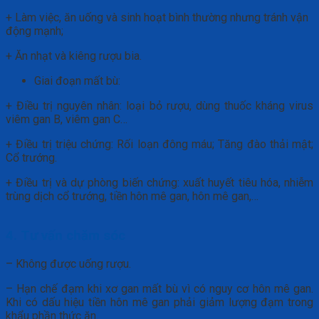
+ Làm việc, ăn uống và sinh hoạt bình thường nhưng tránh vận
động mạnh;
+ Ăn nhạt và kiêng rượu bia.
Giai đoạn mất bù:
+ Điều trị nguyên nhân: loại bỏ rượu, dùng thuốc kháng virus
viêm gan B, viêm gan C…
+ Điều trị triệu chứng: Rối loạn đông máu; Tăng đào thải mật;
Cổ trướng.
+ Điều trị và dự phòng biến chứng: xuất huyết tiêu hóa, nhiễm
trùng dịch cổ trướng, tiền hôn mê gan, hôn mê gan,…
4. Tư vấn chăm sóc
– Không được uống rượu.
– Hạn chế đạm khi xơ gan mất bù vì có nguy cơ hôn mê gan.
Khi có dấu hiệu tiền hôn mê gan phải giảm lượng đạm trong
khẩu phần thức ăn.