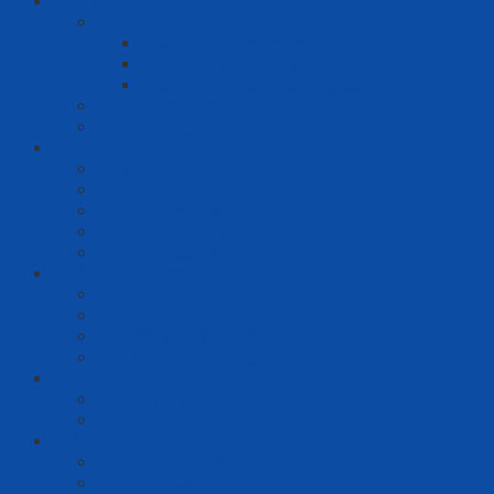
KHÁM CHỮA BỆNH
Khám chữa bệnh
Khám chữa bệnh ngoại trú
Khám chữa bệnh nội trú
Khám chữa bệnh theo yêu cầu
Chăm sóc người bệnh
Truyền thông giáo dục sức khoẻ
ĐÀO TẠO NGHIÊN CỨU
Đào tạo
Chỉ đạo tuyến
Đăng ký tuyển sinh
Nghiên cứu khoa học
Hợp tác quốc tế
Quản lý chất lượng
Cải tiến chất lượng
An toàn người bệnh
Báo cáo sự cố y khoa
Khảo sát hài lòng người bệnh
TIN TỨC
Tin tức sự kiện
Tin y học
HƯỚNG DẪN
Quy trình Khám BHYT
Quy trình Khám cấp cứu