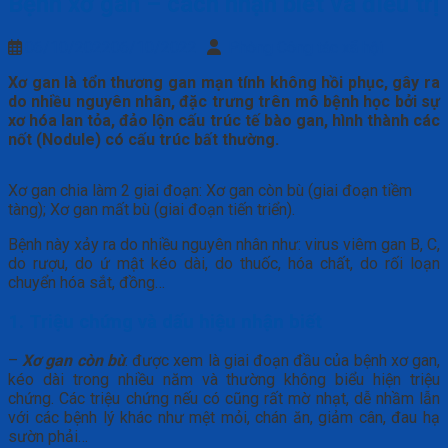
Bệnh xơ gan – cách nhận biết và điều trị
06/10/2022
06/10/2022
Phòng Công tác xã hội
Xơ gan là tổn thương gan mạn tính không hồi phục, gây ra
do nhiều nguyên nhân, đặc trưng trên mô bệnh học bởi sự
xơ hóa lan tỏa, đảo lộn cấu trúc tế bào gan, hình thành các
nốt (Nodule) có cấu trúc bất thường.
Xơ gan chia làm 2 giai đoạn: Xơ gan còn bù (giai đoạn tiềm
tàng); Xơ gan mất bù (giai đoạn tiến triển).
Bệnh này xảy ra do nhiều nguyên nhân như: virus viêm gan B, C,
do rượu, do ứ mật kéo dài, do thuốc, hóa chất, do rối loạn
chuyển hóa sắt, đồng…
1. Triệu chứng và dấu hiệu nhận biết
–
Xơ gan còn bù
: được xem là giai đoạn đầu của bệnh xơ gan,
kéo dài trong nhiều năm và thường không biểu hiện triệu
chứng. Các triệu chứng nếu có cũng rất mờ nhạt, dễ nhầm lẫn
với các bệnh lý khác như mệt mỏi, chán ăn, giảm cân, đau hạ
sườn phải…