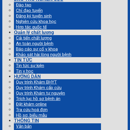
Đào tạo
Chỉ đạo tuyến
Đăng ký tuyển sinh
Nghiên cứu khoa học
Hợp tác quốc tế
Quản lý chất lượng
Cải tiến chất lượng
An toàn người bệnh
Báo cáo sự cố y khoa
Khảo sát hài lòng người bệnh
TIN TỨC
Tin tức sự kiện
Tin y học
HƯỚNG DẪN
Quy trình Khám BHYT
Quy trình Khám cấp cứu
Quy trình Khám tự nguyện
Trích lục hồ sơ bệnh án
Đặt khám online
Tra cứu hoá đơn
Hồ sơ, biểu mẫu
THÔNG TIN
Văn bản