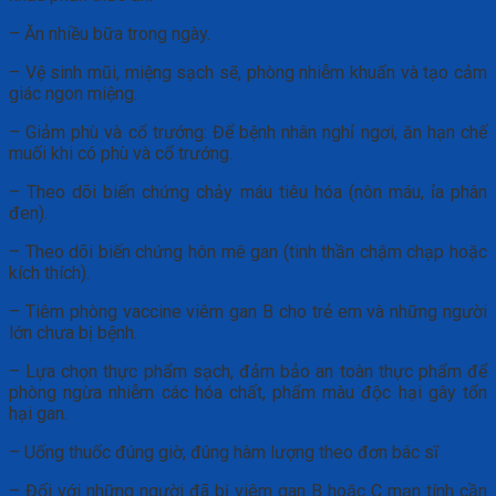
– Ăn nhiều bữa trong ngày.
– Vệ sinh mũi, miệng sạch sẽ, phòng nhiễm khuẩn và tạo cảm
giác ngon miệng.
– Giảm phù và cổ trướng: Để bệnh nhân nghỉ ngơi, ăn hạn chế
muối khi có phù và cổ trướng.
– Theo dõi biến chứng chảy máu tiêu hóa (nôn máu, ỉa phân
đen).
– Theo dõi biến chứng hôn mê gan (tinh thần chậm chạp hoặc
kích thích).
– Tiêm phòng vaccine viêm gan B cho trẻ em và những người
lớn chưa bị bệnh.
– Lựa chọn thực phẩm sạch, đảm bảo an toàn thực phẩm để
phòng ngừa nhiễm các hóa chất, phẩm màu độc hại gây tổn
hại gan.
– Uống thuốc đúng giờ, đúng hàm lượng theo đơn bác sĩ
– Đối với những người đã bị viêm gan B hoặc C mạn tính cần