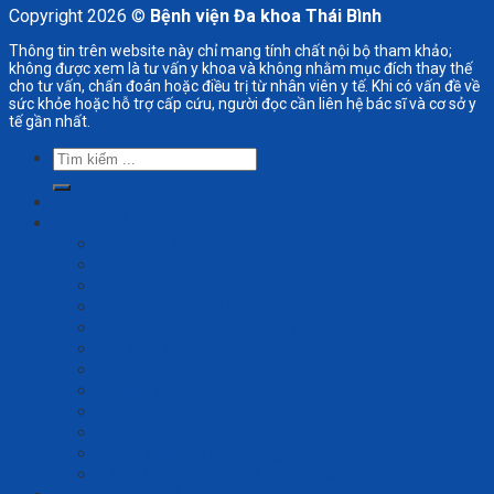
Copyright 2026 ©
Bệnh viện Đa khoa Thái Bình
Thông tin trên website này chỉ mang tính chất nội bộ tham khảo;
không được xem là tư vấn y khoa và không nhằm mục đích thay thế
cho tư vấn, chẩn đoán hoặc điều trị từ nhân viên y tế. Khi có vấn đề về
sức khỏe hoặc hỗ trợ cấp cứu, người đọc cần liên hệ bác sĩ và cơ sở y
tế gần nhất.
Tìm
kiếm:
TRANG CHỦ
GIỚI THIỆU
Giới thiệu Bệnh viện
Lịch sử Bệnh viện
Ban lãnh đạo
Ban chấp hành Đảng bộ
Ban chấp hành Công đoàn
Hội Cựu chiến binh
Đoàn thanh niên
Cơ cấu tổ chức
Khoa phòng
Đội ngũ chuyên gia
Chiến lược – định hướng
120 năm Xây dựng và Phát triển