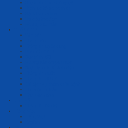
Quy trình Khám tự nguyện
Trích lục hồ sơ bệnh án
Đặt khám online
Tra cứu hoá đơn
Hồ sơ, biểu mẫu
THÔNG TIN
Văn bản
Thông báo
Thông tin tuyển dụng
Phác đồ điều trị
Quy trình ISO
Hướng dẫn chuyên môn
Quản lý kinh tế bệnh viện
Thông tin thuốc
Thông tin vật tư
Giá dịch vụ khám chữa bệnh
Thư viện hình ảnh
Thư viện video
LIÊN HỆ
Thông tin liên hệ
Tiếng Việt
Tiếng Việt
English
Đăng nhập