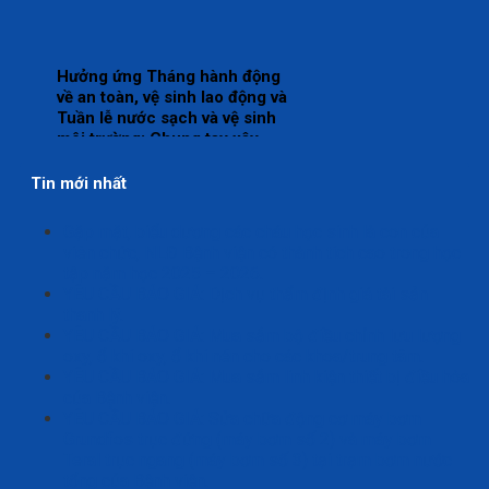
Hưởng ứng Tháng hành động
về an toàn, vệ sinh lao động và
Tuần lễ nước sạch và vệ sinh
môi trường: Chung tay xây
dựng môi trường bệnh viện
xanh – sạch – an toàn
Tin mới nhất
Gặp mặt, biểu dương các cháu học sinh là con của
viên chức, NLĐ Bệnh viện có thành tích cao trong học
tập năm học 2025 – 2026.
YÊU CẦU BÁO GIÁ: Dịch vụ thẩm định giá tài sản
thanh lý.
YÊU CẦU BÁO GIÁ: Mua sắm bộ điều chỉnh lưu lượng
oxy, ổ khí oxy, ổ khí nén cho các khoa/trung tâm.
YÊU CẦU BÁO GIÁ: Mua sắm linh kiện thiết bị điều hòa
của Bệnh viện.
YÊU CẦU BÁO GIÁ: Sửa chữa động cơ máy bơm
Grundfos trục đứng (máy bơm số 2) và máy bơm
Teral trục ngang (máy bơm số 3) tại trạm bơm nước
tổng của Bệnh viện.