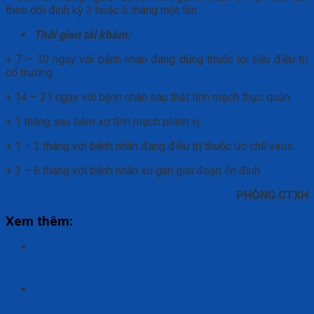
theo dõi định kỳ 3 hoặc 6 tháng một lần.
Thời gian tái khám:
+ 7 – 10 ngày với bệnh nhân đang dùng thuốc lợi tiểu điều trị
cổ trướng.
+ 14 – 21 ngày với bệnh nhân sau thắt tĩnh mạch thực quản.
+ 1 tháng sau tiêm xơ tĩnh mạch phình vị.
+ 1 – 3 tháng với bệnh nhân đang điều trị thuốc ức chế virus.
+ 3 – 6 tháng với bệnh nhân xơ gan giai đoạn ổn định.
PHÒNG CTXH
Xem thêm:
Nhận chứng chỉ ISO 9001:2015 cho Phòng Quản trị,
Phòng Vật tư kỹ thuật, Khoa Chẩn đoán hình ảnh và
Khoa Dinh dưỡng
Kiểm tra, đánh giá chất lượng bệnh viện và khảo sát
sự hài lòng của người bệnh, nhân viên y tế năm 2023